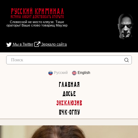
Русский Криминал
Истина любит действовать открыто
Словесной не место кляузе. Тише
ораторы! Ваше слово товарищ Маузер
Мы в Twitter
Зеркало сайта
Русский
English
Главная
Досье
Эксклюзив
ВЧК-ОГПУ