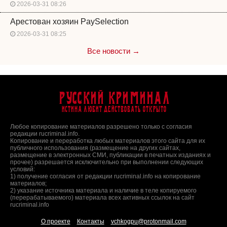
2026-03-31 08:26
Арестован хозяин PaySelection
2026-03-31 08:25
Все новости →
Русский Криминал
Истина любит действовать открыто
Любое копирование материалов разрешено только с согласия
редакции rucriminal.info.
Копирование и переработка любых материалов этого сайта для их
публичного использования (размещение на других сайтах,
размещение в электронных СМИ, публикации в печатных изданиях и
прочее) разрешается исключительно при выполнении следующих
условий:
1) получение согласия от редакции rucriminal.info на копирование
материалов;
2) указание источника материала и наличие в теле копируемого
(перерабатываемого) материала всех активных ссылок на сайт
rucriminal.info
О проекте
Контакты
vchkogpu@protonmail.com