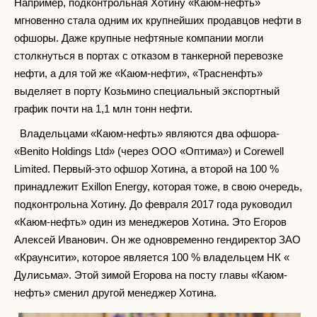
Например, подконтрольная Хотину «Каюм-нефть»
мгновенно стала одним их крупнейших продавцов нефти в
офшоры. Даже крупные нефтяные компании могли
столкнуться в портах с отказом в танкерной перевозке
нефти, а для той же «Каюм-нефти», «Трасненфть»
выделяет в порту Козьмино специальный экспортный
график почти на 1,1 млн тонн нефти.
Владельцами «Каюм-нефть» являются два офшора-
«Benito Holdings Ltd» (через ООО «Оптима») и Corewell
Limited. Первый-это офшор Хотина, а второй на 100 %
принадлежит Exillon Energy, которая тоже, в свою очередь,
подконтрольна Хотину. До февраля 2017 года руководил
«Каюм-нефть» один из менеджеров Хотина. Это Егоров
Алексей Иванович. Он же одновременно гендиректор ЗАО
«Краунсити», которое является 100 % владельцем НК «
Дулисьма». Этой зимой Егорова на посту главы «Каюм-
нефть» сменил другой менеджер Хотина.