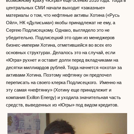
возможному краху «Югры» еще осенью 2016 года. Тогда в
центральных СМИ начали выходит «заказные»
материалы о том, что нефтяные активы Хотина («Русь
Ойл», НК «Дулисьма») якобы принадлежат не ему, а
Сергею Подлисецкому. Однако, выглядело это не
убедительно. Подлисецкий это один из менеджеров
бизнес-империи Хотина, отметившейся во всех его
основных структурах. Делалось это на случай, если
«Югра» рухнет и оставит долги перед вкладчиками на
десятки миллиардов рублей. Тогда начнется «охота» за
активами Хотина. Поэтому нефтянку он предпочел
переписать на своего клерка Подлисецкого. Именно на
эту самая «нефтянку» (Хотину еще принадлежит и
компания Exillon Energy) и уходила значительная часть
средств, выведенных из «Югры» под видом кредитов.