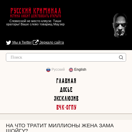
Русский Криминал
Истина любит действовать открыто
Словесной не место кляузе. Тише
ораторы! Ваше слово товарищ Маузер
Мы в Twitter
Зеркало сайта
Русский
English
Главная
Досье
Эксклюзив
ВЧК-ОГПУ
НА ЧТО ТРАТИТ МИЛЛИОНЫ ЖЕНА ЗАМА
ШОЙГУ?