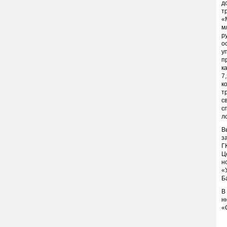
д
т
«
м
р
о
у
п
к
7
к
т
с
с
л
В
з
Г
Ц
н
«
Б
В
н
«