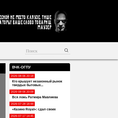
есной не место кляузе. Тише
аторы! Ваше слово товарищ
Маузер
ВЧК-ОГПУ
2026-08-06 20:18
Кто крышует незаконный рынок
твердых бытовых...
2026-08-06 20:09
Вся ложь Ратмира Мавлиева
2026-07-28 18:44
«Казино Royal»: сдал своих
2026-07-17 14:45