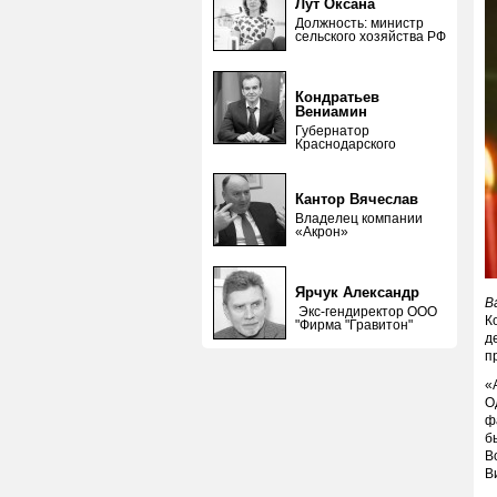
Лут Оксана
Должность: министр
сельского хозяйства РФ
Кондратьев
Вениамин
Губернатор
Краснодарского
Кантор Вячеслав
Владелец компании
«Акрон»
Ярчук Александр
В
Экс-гендиректор ООО
К
"Фирма "Гравитон"
д
п
«
О
ф
б
В
В