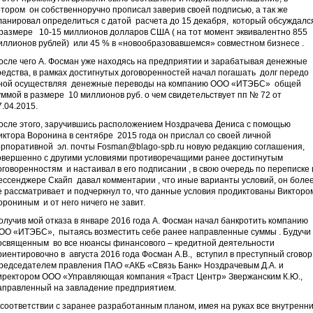
отором он собственноручно прописал заверив своей подписью, а так же
ланировал определиться с датой расчета до 15 декабря, который обсуждалс
 размере 10-15 миллионов долларов США ( на тот момент эквивалентно 855
иллионов рублей) или 45 % в «новообразовавшемся» совместном бизнесе .
осле чего А. Фосман уже находясь на предприятии и зарабатывая денежные
редства, в рамках достигнутых договоренностей начал погашать долг передо
ной осуществляя денежные переводы на компанию ООО «ИТЭБС» общей
уммой в размере 10 миллионов руб. о чем свидетельствует пп № 72 от
7.04.2015.
осле этого, заручившись расположением Ноздрачева Дениса с помощью
иктора Воронина в сентябре 2015 года он прислал со своей личной
орпоративной эл. почты
Fosman@blago-spb.ru
новую редакцию соглашения,
овершенно с другими условиями противоречащими ранее достигнутым
оговоренностям и настаивал в его подписании , в свою очередь по переписке 
ессенджере Скайп давал комментарии , что иные варианты условий, он боле
е рассматривает и подчеркнул то, что данные условия продиктованы Викторо
орониным и от него ничего не завит.
олучив мой отказа в январе 2016 года А. Фосман начал банкротить компанию
ОО «ИТЭБС», пытаясь возместить себе ранее направленные суммы . Будучи
освященным во все нюансы финансового – кредитной деятельности
риентировочно в августа 2016 года Фосман А.В., вступил в преступный сговор
редседателем правления ПАО «АКБ «Связь Банк» Ноздрачевым Д.А. и
иректором ООО «Управляющая компания «Траст Центр» Звержанским К.Ю.,
аправленный на завладение предприятием.
 соответствии с заранее разработанным планом, имея на руках все внутренн