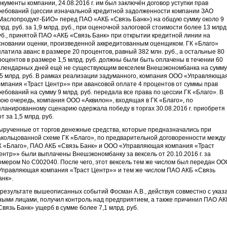
окументы компании, 24.08.2016 г. им был заключён договор уступки прав
ребований (цессии изначальной кредитной задолженности компании ЗАО
Маслопродукт-БИО» перед ПАО «АКБ «Связь Банк») на общую сумму около 9
лрд. руб. за 1,9 млрд. руб., при оценочной залоговой стоимости более 13 млрд
уб., принятой ПАО «АКБ «Связь Банк» при открытии кредитной линии на
сновании оценки, произведенной аккредитованным оценщиком. ГК «Благо»
платила аванс в размере 20 процентов, равный 382 млн. руб., а остальные 80
роцентов в размере 1,5 млрд. руб. должны были быть оплачены в течении 60
алендарных дней ещё не существующим векселем Внешэкономбанка на сумму
,5 млрд. руб. В рамках реализации задуманного, компания ООО «Управляюща
омпания «Траст Центр»» при авансовой оплате 4 процентов от суммы прав
ребований на сумму 9 млрд. руб. передала все права по цессии ГК «Благо». В
вою очередь, компания ООО «Аквилон», входящая в ГК «Благо», по
планированному сценарию одержала победу в торгах 30.08.2016 г. приобретя
от за 1,5 млрд. руб.
ырученные от торгов денежные средства, которые предназначались при
акольцованной схеме ГК «Благо», по предварительной договоренности между
К «Благо», ПАО АКБ «Связь Банк» и ООО «Управляющая компания «Траст
ентр»» были выплачены Внешэкономбанку за вексель от 20.10.2016 г. за
омером No С002040. После чего, этот вексель тем же числом был передан ОО
Управляющая компания «Траст Центр»» и тем же числом ПАО АКБ «Связь
анк».
 результате вышеописанных событий Фосман А.В., действуя совместно с указ
ными лицами, получил контроль над предприятием, а также причинил ПАО АК
Связь Банк» ущерб в сумме более 7,1 млрд. руб.