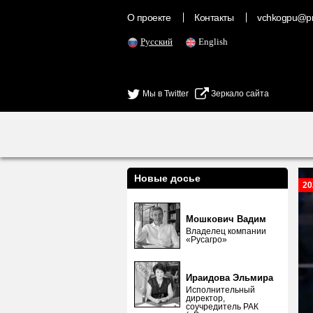
О проекте
Контакты
vchkogpu@pr
Русский
English
Мы в Twitter
Зеркало сайта
Новые досье
20
Мошкович Вадим
Владелец компании
«Русагро»
Ираидова Эльмира
Исполнительный
директор,
соучредитель РАК