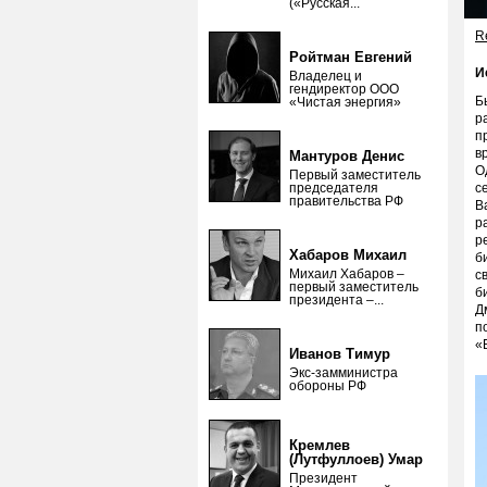
(«Русская...
Re
Ройтман Евгений
И
Владелец и
гендиректор ООО
Б
«Чистая энергия»
р
п
в
Мантуров Денис
О
Первый заместитель
председателя
с
правительства РФ
В
р
р
Хабаров Михаил
б
Михаил Хабаров –
с
первый заместитель
б
президента –...
Д
п
«
Иванов Тимур
Экс-замминистра
обороны РФ
Кремлев
(Лутфуллоев) Умар
Президент