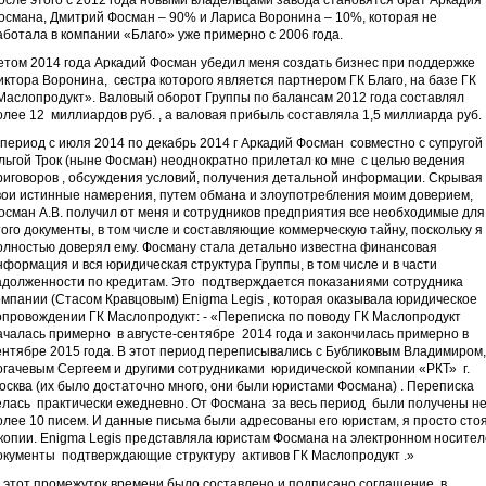
осле этого с 2012 года новыми владельцами завода становятся брат Аркадия
османа, Дмитрий Фосман – 90% и Лариса Воронина – 10%, которая не
аботала в компании «Благо» уже примерно с 2006 года.
етом 2014 года Аркадий Фосман убедил меня создать бизнес при поддержке
иктора Воронина, сестра которого является партнером ГК Благо, на базе ГК
Маслопродукт». Валовый оборот Группы по балансам 2012 года составлял
олее 12 миллиардов руб. , а валовая прибыль составляла 1,5 миллиарда руб.
 период с июля 2014 по декабрь 2014 г Аркадий Фосман совместно с супругой
льгой Трок (ныне Фосман) неоднократно прилетал ко мне с целью ведения
риговоров , обсуждения условий, получения детальной информации. Скрывая
вои истинные намерения, путем обмана и злоупотребления моим доверием,
осман А.В. получил от меня и сотрудников предприятия все необходимые для
того документы, в том числе и составляющие коммерческую тайну, поскольку я
олностью доверял ему. Фосману стала детально известна финансовая
нформация и вся юридическая структура Группы, в том числе и в части
адолженности по кредитам. Это подтверждается показаниями сотрудника
омпании (Стасом Кравцовым) Enigma Legis , которая оказывала юридическое
опровождении ГК Маслопродукт: - «Переписка по поводу ГК Маслопродукт
ачалась примерно в августе-сентябре 2014 года и закончилась примерно в
ентябре 2015 года. В этот период переписывались с Бубликовым Владимиром,
огачевым Сергеем и другими сотрудниками юридической компании «РКТ» г.
осква (их было достаточно много, они были юристами Фосмана) . Переписка
елась практически ежедневно. От Фосмана за весь период были получены н
олее 10 писем. И данные письма были адресованы его юристам, я просто сто
 копии. Enigma Legis представляла юристам Фосмана на электронном носител
окументы подтверждающие структуру активов ГК Маслопродукт .»
 этот промежуток времени было составлено и подписано соглашение, в