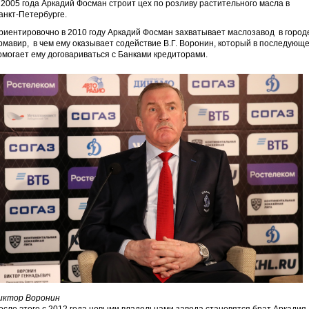
 2005 года Аркадий Фосман строит цех по розливу растительного масла в
анкт-Петербурге.
риентировочно в 2010 году Аркадий Фосман захватывает маслозавод в город
рмавир, в чем ему оказывает содействие В.Г. Воронин, который в последующ
омогает ему договариваться с Банками кредиторами.
иктор Воронин