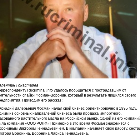
алентин Гонастарев
орреспонденту Rucriminal.info удалось пообщаться с пострадавшим от
еятельности спайки Фосман-Воронин, который в результате лишился своего
редприятия. Приводим его рассказ:
Аркадий Валерьевич Фосман начал свой бизнес ориентировочно в 1995 году.
дним из основных направлений бизнеса была продажа импортного,
асованного растительного масла на Российском рынке. Одной из его компании
ыла компания «ООО РОЛФ» Примерно в это время Фосман знакомится с
орониным Виктором Геннадьевичем. В компании начинает свою работу, сестр
иктора Воронина, Воронина Лариса Геннадьевна.