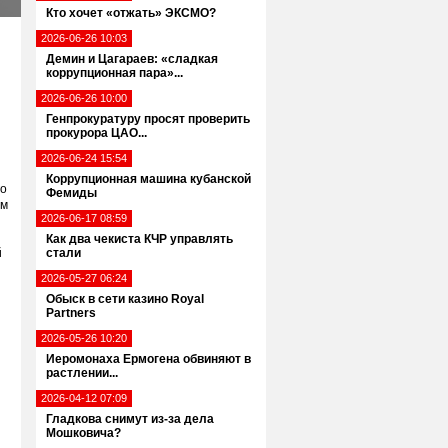
Кто хочет «отжать» ЭКСМО?
2026-06-26 10:03
Демин и Цагараев: «сладкая
коррупционная пара»...
2026-06-26 10:00
Генпрокуратуру просят проверить
прокурора ЦАО...
2026-06-24 15:54
Коррупционная машина кубанской
го
Фемиды
ам
2026-06-17 08:59
Как два чекиста КЧР управлять
й
стали
2026-05-27 06:24
Обыск в сети казино Royal
Partners
2026-05-26 10:20
Иеромонаха Ермогена обвиняют в
растлении...
2026-04-12 07:09
Гладкова снимут из-за дела
Мошковича?