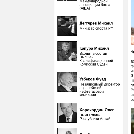
Международной
ассоциации бокса
(AIBA)
Дегтярев Михаил
Министр спорта РФ
Капура Михаил
А
Входит в состав
О
Высшей
Квалификационной
д
Комиссии Судей
ф
и
Э
Узбеков Фуад
ч
Независимый директор
п
европейской
Р
нефтегазовой
ч
компании...
о
Хорохордин Олег
ВРИО главы
Республики Алтай