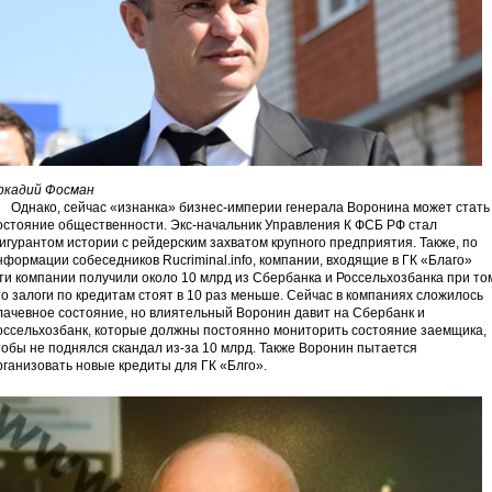
ркадий Фосман
днако, сейчас «изнанка» бизнес-империи генерала Воронина может стать
остояние общественности. Экс-начальник Управления К ФСБ РФ стал
игурантом истории с рейдерским захватом крупного предприятия. Также, по
нформации собеседников Rucriminal.info, компании, входящие в ГК «Благо»
ти компании получили около 10 млрд из Сбербанка и Россельхозбанка при то
то залоги по кредитам стоят в 10 раз меньше. Сейчас в компаниях сложилось
лачевное состояние, но влиятельный Воронин давит на Сбербанк и
оссельхозбанк, которые должны постоянно мониторить состояние заемщика,
тобы не поднялся скандал из-за 10 млрд. Также Воронин пытается
рганизовать новые кредиты для ГК «Блго».