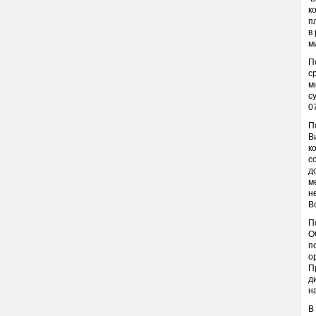
к
п
в
м
П
с
м
с
0
П
В
к
с
д
м
н
В
П
О
п
о
П
д
н
В