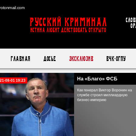
otonmail.com
Русский Криминал
Слов
ор
ИСТИНА ЛЮБИТ ДЕЙСТВОВАТЬ ОТКРЫТО
Главная
Досье
Эксклюзив
ВЧК-ОГПУ
На «Благо» ФСБ
21-08-01 19:23
Как генерал Виктор Воронин на
службе строил миллиардную
бизнес-империю