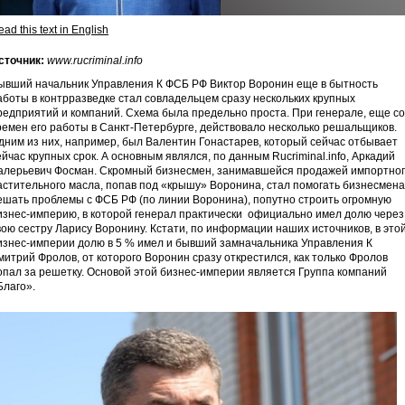
ad this text in English
сточник:
www.rucriminal.info
ывший начальник Управления К ФСБ РФ Виктор Воронин еще в бытность
аботы в контрразведке стал совладельцем сразу нескольких крупных
редприятий и компаний. Схема была предельно проста. При генерале, еще со
ремен его работы в Санкт-Петербурге, действовало несколько решальщиков.
дним из них, например, был Валентин Гонастарев, который сейчас отбывает
ейчас крупных срок. А основным являлся, по данным Rucriminal.info, Аркадий
алерьевич Фосман. Скромный бизнесмен, занимавшейся продажей импортно
астительного масла, попав под «крышу» Воронина, стал помогать бизнесмен
ешать проблемы с ФСБ РФ (по линии Воронина), попутно строить огромную
изнес-империю, в которой генерал практически официально имел долю через
вою сестру Ларису Воронину. Кстати, по информации наших источников, в это
изнес-империи долю в 5 % имел и бывший замначальника Управления К
митрий Фролов, от которого Воронин сразу открестился, как только Фролов
опал за решетку. Основой этой бизнес-империи является Группа компаний
Благо».