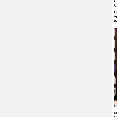
С
С
О
А
п
В