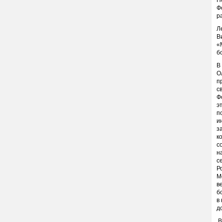
П
Ф
р
Л
В
«
б
В
О
п
с
Ф
э
п
и
з
к
с
н
с
Р
М
в
б
в
д
В