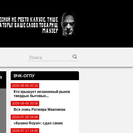
есной не место кляузе. Тише
аторы! Ваше слово товарищ
Маузер
ВЧК-ОГПУ
в
2026-08-06 20:18
Кто крышует незаконный рынок
твердых бытовых...
2026-08-06 20:09
Вся ложь Ратмира Мавлиева
2026-07-28 18:44
«Казино Royal»: сдал своих
2026-07-17 14:45