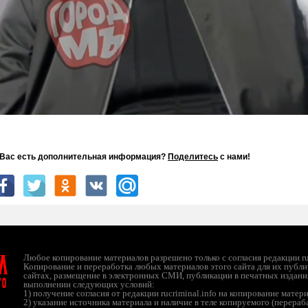
 Вас есть дополнительная информация?
Поделитесь
с нами!
Unmute
Settings
л
Любое копирование материалов разрешено только с согласия редакции ruc
Копирование и переработка любых материалов этого сайта для их публи
сайтах, размещение в электронных СМИ, публикации в печатных издани
ТО
выполнении следующих условий:
1) получение согласия от редакции rucriminal.info на копирование матер
2) указание источника материала и наличие в теле копируемого (перера