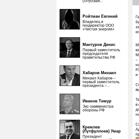
(«Русская...
Ройтман Евгений
Г
Владелец и
б
гендиректор ООО
з
«Чистая энергия»
и
Мантуров Денис
М
Первый заместитель
к
председателя
М
правительства РФ
–
н
Р
Хабаров Михаил
и
Михаил Хабаров –
первый заместитель
С
президента –...
в
Т
Иванов Тимур
в
Экс-замминистра
д
обороны РФ
н
С
Кремлев
А
(Лутфуллоев) Умар
п
Президент