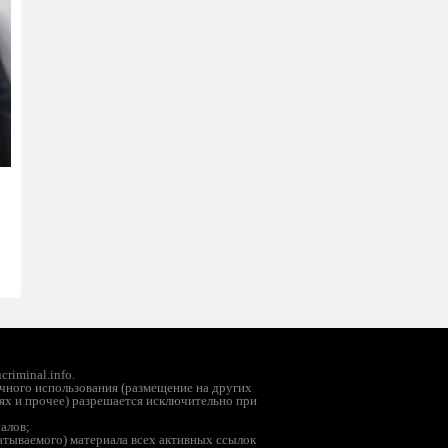
riminal.info.
чного использования (размещение на других
ях и прочее) разрешается исключительно при
иалов;
батываемого) материала всех активных ссылок