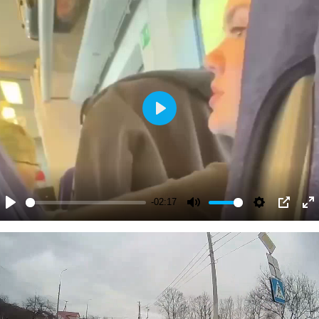
Play
-02:17
Play
Mute
Settings
PIP
En
fu