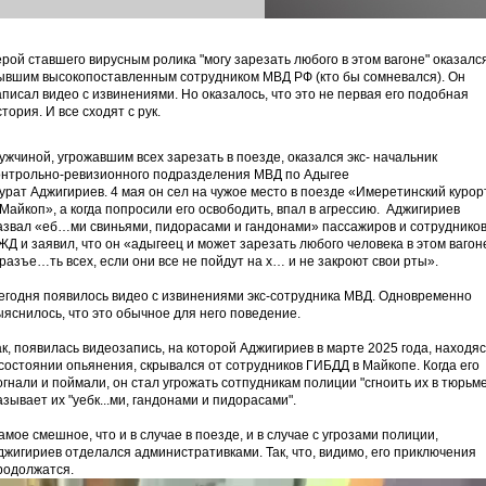
ерой ставшего вирусным ролика "могу зарезать любого в этом вагоне" оказалс
ывшим высокопоставленным сотрудником МВД РФ (кто бы сомневался). Он
аписал видео с извинениями. Но оказалось, что это не первая его подобная
стория. И все сходят с рук.
ужчиной, угрожавшим всех зарезать в поезде, оказался экс- начальник
онтрольно-ревизионного подразделения МВД по Адыгее
урат Аджигириев. 4 мая он сел на чужое место в поезде «Имеретинский курор
 Майкоп», а когда попросили его освободить, впал в агрессию. Аджигириев
азвал «еб…ми свиньями, пидорасами и гандонами» пассажиров и сотруднико
ЖД и заявил, что он «адыгеец и может зарезать любого человека в этом вагон
 разъе…ть всех, если они все не пойдут на х… и не закроют свои рты».
егодня появилось видео с извинениями экс-сотрудника МВД. Одновременно
ыяснилось, что это обычное для него поведение.
ак, появилась видеозапись, на которой Аджигириев в марте 2025 года, находяс
 состоянии опьянения, скрывался от сотрудников ГИБДД в Майкопе. Когда его
огнали и поймали, он стал угрожать сотпудникам полиции "сгноить их в тюрьме
азывает их "уебк...ми, гандонами и пидорасами".
амое смешное, что и в случае в поезде, и в случае с угрозами полиции,
джигириев отделался административками. Так, что, видимо, его приключения
родолжатся.