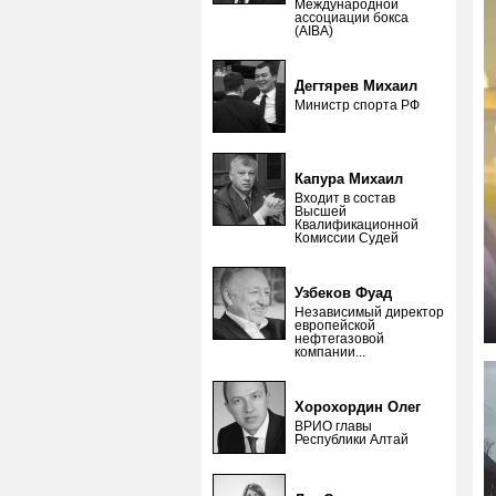
Международной
ассоциации бокса
(AIBA)
Дегтярев Михаил
Министр спорта РФ
Капура Михаил
Входит в состав
Высшей
Квалификационной
Комиссии Судей
Узбеков Фуад
Независимый директор
европейской
нефтегазовой
компании...
Хорохордин Олег
ВРИО главы
Республики Алтай