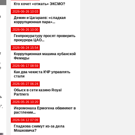
Кто хочет «отжать» ЭКСМО?
2026-06-26 10:03
я
Демин и Цагараев: «сладкая
коррупционная пара»...
2026-06-26 10:00
Генпрокуратуру просят проверить
прокурора ЦАО...
2026-06-24 15:54
т
Коррупционная машина кубанской
Фемиды
в
2026-06-17 08:59
е
Как два чекиста КЧР управлять
стали
2026-05-27 06:24
Обыск в сети казино Royal
Partners
ь
2026-05-26 10:20
",
Иеромонаха Ермогена обвиняют в
растлении...
2026-04-12 07:09
Гладкова снимут из-за дела
Мошковича?