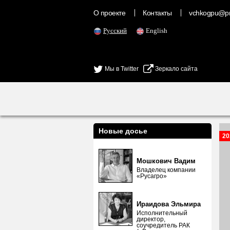
О проекте
Контакты
vchkogpu@pr
Русский
English
Мы в Twitter
Зеркало сайта
Новые досье
20
Мошкович Вадим
Владелец компании
«Русагро»
Ираидова Эльмира
Исполнительный
директор,
соучредитель РАК