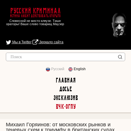
Русский Криминал
Истина любит действовать открыто
Словесной не место кляузе. Тише
ораторы! Ваше слово товарищ Маузер
Мы в Twitter
Зеркало сайта
Русский
English
Главная
Досье
Эксклюзив
ВЧК-ОГПУ
Михаил Горяинов: от московских рынков и
теневых схем к триумфу в британских судах