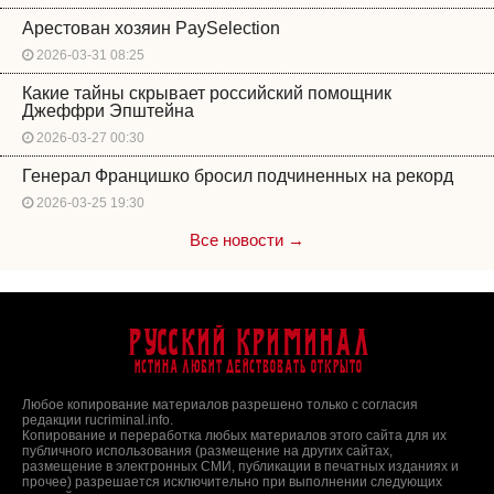
Арестован хозяин PaySelection
2026-03-31 08:25
Какие тайны скрывает российский помощник
Джеффри Эпштейна
2026-03-27 00:30
Генерал Францишко бросил подчиненных на рекорд
2026-03-25 19:30
Все новости →
Русский Криминал
Истина любит действовать открыто
Любое копирование материалов разрешено только с согласия
редакции rucriminal.info.
Копирование и переработка любых материалов этого сайта для их
публичного использования (размещение на других сайтах,
размещение в электронных СМИ, публикации в печатных изданиях и
прочее) разрешается исключительно при выполнении следующих