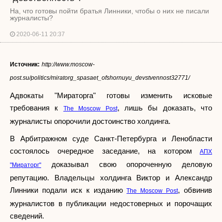
На, что готовы пойти братья Линники, чтобы о них не писали
журналисты?
2020-06-11 20:37
Источник:
http://www.moscow-
post.su/politics/miratorg_spasaet_ofshornuyu_devstvennost32771/
Адвокаты "Мираторга" готовы изменить исковые
требования к
, лишь бы доказать, что
The Moscow Post
журналисты опорочили достоинство холдинга.
В Арбитражном суде Санкт-Петербурга и Ленобласти
состоялось очередное заседание, на котором
АПХ
доказывал свою опороченную деловую
"Мираторг"
репутацию. Владельцы холдинга Виктор и Александр
Линники подали иск к изданию
, обвинив
The Moscow Post
журналистов в публикации недостоверных и порочащих
сведений.