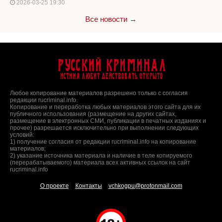
2026-03-25 19:30
Все новости →
Русский Криминал
Истина любит действовать открыто
Любое копирование материалов разрешено только с согласия
редакции rucriminal.info.
Копирование и переработка любых материалов этого сайта для их
публичного использования (размещение на других сайтах,
размещение в электронных СМИ, публикации в печатных изданиях и
прочее) разрешается исключительно при выполнении следующих
условий:
1) получение согласия от редакции rucriminal.info на копирование
материалов;
2) указание источника материала и наличие в теле копируемого
(перерабатываемого) материала всех активных ссылок на сайт
rucriminal.info
О проекте
Контакты
vchkogpu@protonmail.com