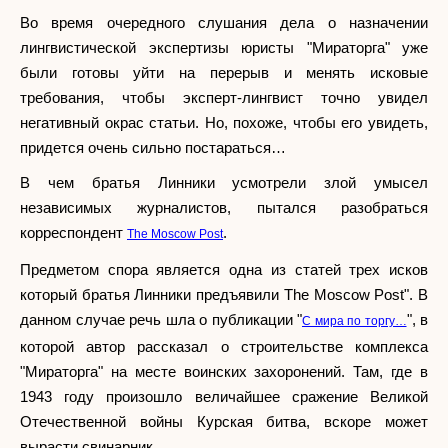
Во время очередного слушания дела о назначении
лингвистической экспертизы юристы "Мираторга" уже
были готовы уйти на перерыв и менять исковые
требования, чтобы эксперт-лингвист точно увидел
негативный окрас статьи. Но, похоже, чтобы его увидеть,
придется очень сильно постараться…
В чем братья Линники усмотрели злой умысел
независимых журналистов, пытался разобраться
корреспондент
.
The Moscow Post
Предметом спора является одна из статей трех исков
который братья Линники предъявили The Moscow Post". В
данном случае речь шла о публикации "
", в
С мира по торгу…
которой автор рассказал о строительстве комплекса
"Мираторга" на месте воинских захоронений. Там, где в
1943 году произошло величайшее сражение Великой
Отечественной войны Курская битва, вскоре может
вырасти свинарник.