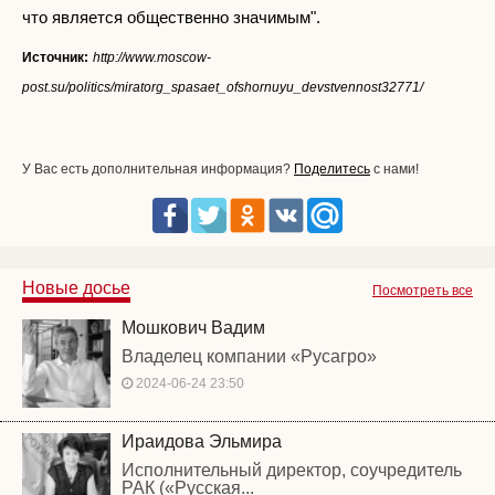
что является общественно значимым".
Источник:
http://www.moscow-
post.su/politics/miratorg_spasaet_ofshornuyu_devstvennost32771/
У Вас есть дополнительная информация?
Поделитесь
с нами!
Новые досье
Посмотреть все
Мошкович Вадим
Владелец компании «Русагро»
2024-06-24 23:50
Ираидова Эльмира
Исполнительный директор, соучредитель
РАК («Русская...