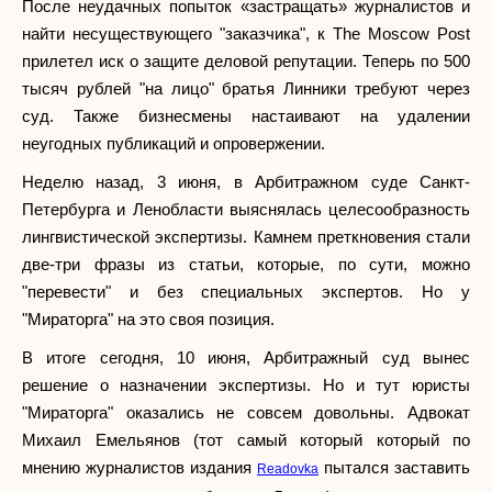
После неудачных попыток «застращать» журналистов и
найти несуществующего "заказчика", к The Moscow Post
прилетел иск о защите деловой репутации. Теперь по 500
тысяч рублей "на лицо" братья Линники требуют через
суд. Также бизнесмены настаивают на удалении
неугодных публикаций и опровержении.
Неделю назад, 3 июня, в Арбитражном суде Санкт-
Петербурга и Ленобласти выяснялась целесообразность
лингвистической экспертизы. Камнем преткновения стали
две-три фразы из статьи, которые, по сути, можно
"перевести" и без специальных экспертов. Но у
"Мираторга" на это своя позиция.
В итоге сегодня, 10 июня, Арбитражный суд вынес
решение о назначении экспертизы. Но и тут юристы
"Мираторга" оказались не совсем довольны. Адвокат
Михаил Емельянов (тот самый который который по
мнению журналистов издания
пытался заставить
Readovka