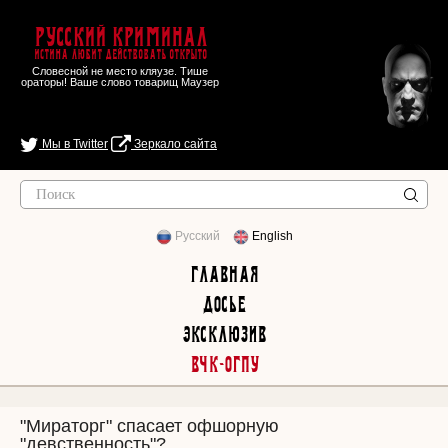
Русский Криминал
Истина любит действовать открыто
Словесной не место кляузе. Тише
ораторы! Ваше слово товарищ Маузер
Мы в Twitter
Зеркало сайта
Русский
English
Главная
Досье
Эксклюзив
ВЧК-ОГПУ
"Мираторг" спасает офшорную
"девственность"?