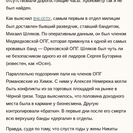
отсутствовали дорогостоящие часы. Хронометр так и не
был найден.
Как выяснил
, самым первым в отдел милиции
ВЧК-ОГПУ
был доставлен бывший разведчик, ставший бандитом,
Михаил Шляков. По оперативным данным, он был членом
Медведковской ОПГ, которая примкнула к одной из самых
кровавых банд — Ореховской ОПГ. Шляков был чуть ли
не безопасником одного из её лидеров Сергея Буторина
(известен, как «Ося»).
Параллельно подозрения пали на членов ОПГ
Романовские из Химок. С ними у Алексея Немерюка могли
быть конфликты из-за торговых площадей на рынке в
Чёрной грязи. Тогда выяснилось, что половина доходного
места была в кармане у бизнесмена. Другую
контролировали «братки». В первые дни после его смерти
всю верхушку банды «дергали» в отделы.
Правда, судя по тому, что спустя годы у жены Никиты