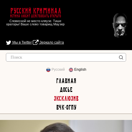
Русский Криминал
Истина любит действовать открыто
Словесной не место кляузе. Тише
ораторы! Ваше слово товарищ Маузер
Мы в Twitter
Зеркало сайта
Русский
English
Главная
Досье
Эксклюзив
ВЧК-ОГПУ