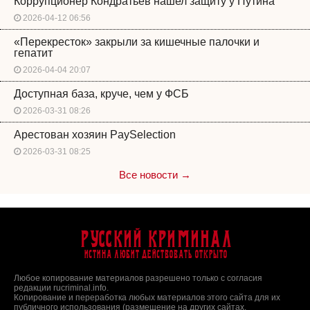
Коррупционер Кондратьев нашел защиту у Путина
2026-04-12 06:56
«Перекресток» закрыли за кишечные палочки и
гепатит
2026-04-04 20:07
Доступная база, круче, чем у ФСБ
2026-03-31 08:26
Арестован хозяин PaySelection
2026-03-31 08:25
Все новости →
Русский Криминал
Истина любит действовать открыто
Любое копирование материалов разрешено только с согласия
редакции rucriminal.info.
Копирование и переработка любых материалов этого сайта для их
публичного использования (размещение на других сайтах,