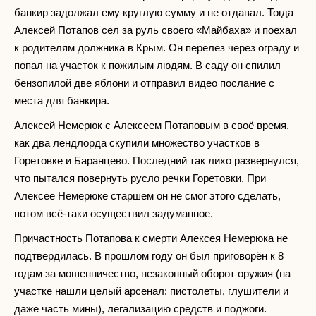
банкир задолжал ему круглую сумму и не отдавал. Тогда
Алексей Потапов сел за руль своего «Майбаха» и поехал
к родителям должника в Крым. Он перелез через ограду и
попал на участок к пожилым людям. В саду он спилил
бензопилой две яблони и отправил видео послание с
места для банкира.
Алексей Немерюк с Алексеем Потаповым в своё время,
как два лендлорда скупили множество участков в
Горетовке и Баранцево. Последний так лихо развернулся,
что пытался повернуть русло речки Горетовки. При
Алексее Немерюке старшем он не смог этого сделать,
потом всё-таки осуществил задуманное.
Причастность Потапова к смерти Алексея Немерюка не
подтвердилась. В прошлом году он был приговорён к 8
годам за мошенничество, незаконный оборот оружия (на
участке нашли целый арсенал: пистолеты, глушители и
даже часть мины), легализацию средств и поджоги.