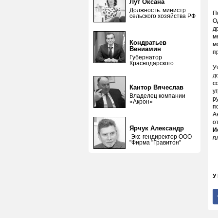
Лут Оксана
Должность: министр
П
сельского хозяйства РФ
О
д
м
Кондратьев
м
Вениамин
п
Губернатор
Краснодарского
У
д
с
Кантор Вячеслав
у
Владелец компании
р
«Акрон»
п
А
о
Ярчук Александр
И
Экс-гендиректор ООО
r
"Фирма "Гравитон"
У