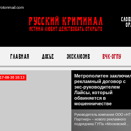
otonmail.com
Русский Криминал
Слов
ор
ИСТИНА ЛЮБИТ ДЕЙСТВОВАТЬ ОТКРЫТО
Главная
Досье
Эксклюзив
ВЧК-ОГПУ
Метрополитен заключи
17-08-30 10:13
рекламный договор с
экс-руководителем
Лайсы, который
обвиняется в
мошенничестве
Руководитель компании ООО «НТ
Партнер» – нового рекламного
подрядчика ГУПа «Московский...