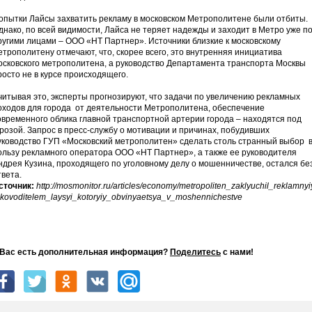
опытки Лайсы захватить рекламу в московском Метрополитене были отбиты.
днако, по всей видимости, Лайса не теряет надежды и заходит в Метро уже п
ругими лицами – ООО «НТ Партнер». Источники близкие к московскому
етрополитену отмечают, что, скорее всего, это внутренняя инициатива
осковского метрополитена, а руководство Департамента транспорта Москвы
росто не в курсе происходящего.
читывая это, эксперты прогнозируют, что задачи по увеличению рекламных
оходов для города от деятельности Метрополитена, обеспечение
овременного облика главной транспортной артерии города – находятся под
грозой. Запрос в пресс-службу о мотивации и причинах, побудивших
уководство ГУП «Московский метрополитен» сделать столь странный выбор 
ользу рекламного оператора ООО «НТ Партнер», а также ее руководителя
ндрея Кузина, проходящего по уголовному делу о мошенничестве, остался бе
твета.
сточник:
http://mosmonitor.ru/articles/economy/metropoliten_zaklyuchil_reklamn
ukovoditelem_laysyi_kotoryiy_obvinyaetsya_v_moshennichestve
 Вас есть дополнительная информация?
Поделитесь
с нами!