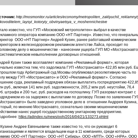
сточник:
http://mosmonitor.ru/articles/economy/metropoliten_zaklyuchil_reklamn
ukovoditelem_laysyi_kotoryiy_obvinyaetsya_v_moshennichestve
тало известно, что ГУП «Московский метрополитен» выбрал в качестве
екламного оператора компанию ООО «НТ Партнер». Известно, что генеральн
иректор ООО «НТ Партнер» Андрей Кузин, ранее работавший коммерческим
иректором в железнодорожном рекламном агентстве Лайса, проходит по
головному делу о мошенничестве - нанесении ущерба ГУП МО «Мостраснавт
 систематическом невыполнении договорных отношений.
ндрей Кузин также возглавляет компанию «Рекламный формат», которая
ечально известна тем, что задолжала ГУП «Мострансавто» 422,85 млн руб. Е
 прошлом году Арбитражный суд Москвы опубликовал резолютивную часть по
елу между ГУП «Мострансавто» и ООО «Рекламный формат». Согласно
ешению суда, рекламный подрядчик обязан выплатить госпредприятию 422,8
лн руб., включая 141 млн руб. задолженности, 205,2 млн руб. неустойки, 76,4
уб. штрафа и 200 тыс. руб. расходов на госпошлину. ГУП разорвал контракт с
одрядчиком из-за задержек с выплатами по договору. Позже по заявлению ГУ
Мострансавто» было заведено уголовное дело в отношении Андррея Кузина,
оторый, по мнению Мостраснавто, сознательно своими мошенническими
ействиями нанес ущерб государственному унитарному предприятию.
одробнее:
https://adindex.ru/news/ooh/2016/04/21/133273.phtml
 Кузине Андрее Евгеньевиче также известно то, что он руководит 6
рганизациями и является владельцем еще в 11 компаниях, среди которых
омимо ООО «НТ Партнер»: ООО «НТ Сибирь», ООО «МТП», ООО «НРА», ООО