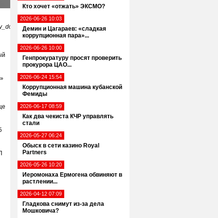
Кто хочет «отжать» ЭКСМО?
2026-06-26 10:03
yiy_dogovor_s_eks-
Демин и Цагараев: «сладкая
коррупционная пара»...
2026-06-26 10:00
ый
Генпрокуратуру просят проверить
прокурора ЦАО...
2026-06-24 15:54
о»
Коррупционная машина кубанской
Фемиды
ще
2026-06-17 08:59
Как два чекиста КЧР управлять
стали
5
2026-05-27 06:24
Обыск в сети казино Royal
Partners
П
2026-05-26 10:20
Иеромонаха Ермогена обвиняют в
растлении...
2026-04-12 07:09
Гладкова снимут из-за дела
Мошковича?