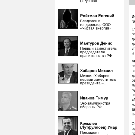
(«Русская...
Ройтман Евгений
И
Владелец и
r
гендиректор ООО
«Чистая энергия»
С
р
д
Мантуров Денис
д
Первый заместитель
у
председателя
и
правительства РФ
А
п
Хабаров Михаил
в
д
Михаил Хабаров –
первый заместитель
р
президента –...
м
р
п
Иванов Тимур
«
Экс-замминистра
к
обороны РФ
д
П
Кремлев
О
(Лутфуллоев) Умар
о
Президент
п