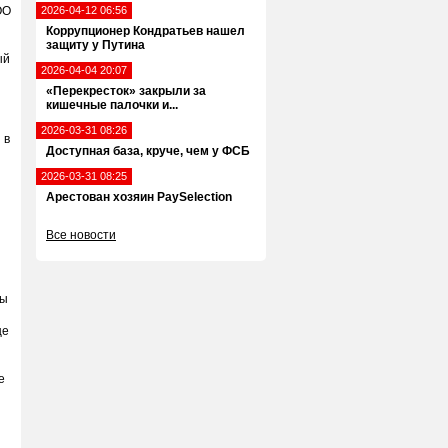
ОО
2026-04-12 06:56
Коррупционер Кондратьев нашел
защиту у Путина
ый
2026-04-04 20:07
«Перекресток» закрыли за
кишечные палочки и...
2026-03-31 08:26
 в
Доступная база, круче, чем у ФСБ
2026-03-31 08:25
Арестован хозяин PaySelection
Все новости
ры
це
е