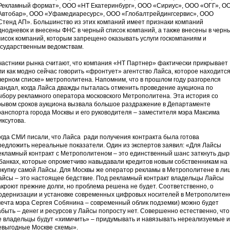
Рекламный формат», ООО «НТ Екатеринбург», ООО «Сириус», ООО «ОГГ», О
Автобар», ООО «Уфамедиаресурс», ООО «Глобалтрейдингсервис», ООО
Стенд АП». Большинство из этих компаний имеет признаки компаний
днодневок и внесены ФНС в черный список компаний, а также внесены в черн
писок компаний, которым запрещено оказывать услуги госкомпаниям и
осударственным ведомствам.
частники рынка считают, что компания «НТ Партнер» фактически прикрывает
ли как модно сейчас говорить «фронтует» агентство Лайса, которое находится
черном списке» метрополитена. Напомним, что в прошлом году разгорелся
кандал, когда Лайса дважды пыталась отменить проведение аукциона по
ыбору рекламного оператора московского Метрополитена. Эта история со
рывом сроков аукциона вызвала большое раздражение в Департаменте
ранспорта города Москвы и его руководителя – заместителя мэра Максима
иксутова.
огда СМИ писали, что Лайса ради получения контракта была готова
редложить нереальные показатели. Один из экспертов заявил: «Для Лайсы
екламный контракт с Метрополитеном – это единственный шанс заткнуть ды
 банках, которые опрометчиво навыдавали кредитов новым собственникам на
окупку самой Лайсы. Для Москвы же оператор рекламы в Метрополитене в ли
айсы – это настоящее бедствие. Под рекламный контракт владельцы Лайсы
акроют прежние долги, но проблема решена не будет. Соответственно, о
одернизации и установке современных цифровых носителей в Метрополитен
мечта мэра Сергея Собянина – современный облик подземки) можно будет
абыть – денег и ресурсов у Лайсы попросту нет. Совершенно естественно, что
е владельцы будут «химичить» – придумывать и навязывать нереализуемые и
евыгодные Москве схемы».