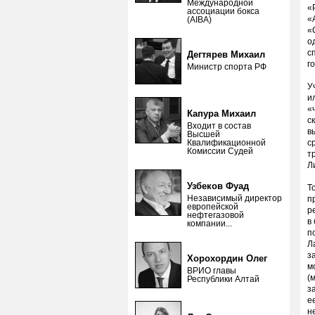
Международной
«
ассоциации бокса
«
(AIBA)
«
о
с
Дегтярев Михаил
г
Министр спорта РФ
У
и
«
Капура Михаил
с
Входит в состав
в
Высшей
Квалификационной
с
Комиссии Судей
т
Л
Узбеков Фуад
Т
Независимый директор
п
европейской
р
нефтегазовой
в
компании...
п
Л
з
Хорохордин Олег
м
ВРИО главы
(
Республики Алтай
з
е
н