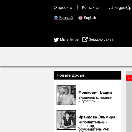
О проекте
Контакты
vchkogpu@pr
Русский
English
Мы в Twitter
Зеркало сайта
Новые досье
20
Мошкович Вадим
Владелец компании
«Русагро»
Ираидова Эльмира
Исполнительный
директор,
соучредитель РАК