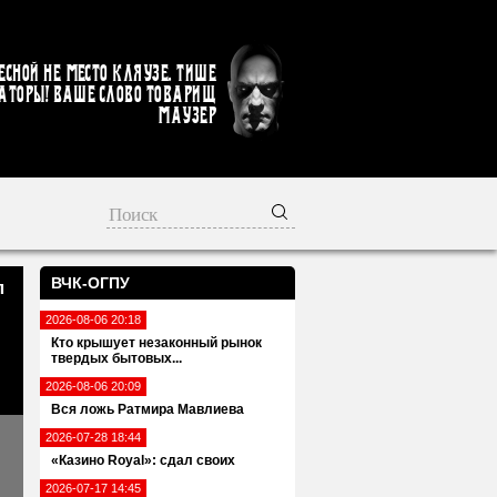
есной не место кляузе. Тише
аторы! Ваше слово товарищ
Маузер
ВЧК-ОГПУ
л
2026-08-06 20:18
Кто крышует незаконный рынок
твердых бытовых...
2026-08-06 20:09
Вся ложь Ратмира Мавлиева
2026-07-28 18:44
«Казино Royal»: сдал своих
2026-07-17 14:45