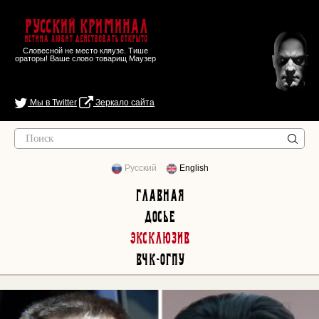
Русский Криминал
Истина любит действовать открыто
Словесной не место кляузе. Тише
ораторы! Ваше слово товарищ Маузер
Мы в Twitter
Зеркало сайта
Русский
English
Главная
Досье
Эксклюзив
ВЧК-ОГПУ