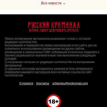
Все новости →
Русский Криминал
Истина любит действовать открыто
Любое копирование материалов разрешено только с согласия
редакции rucriminal.info.
Копирование и переработка любых материалов этого сайта для их
публичного использования (размещение на других сайтах,
размещение в электронных СМИ, публикации в печатных изданиях и
прочее) разрешается исключительно при выполнении следующих
условий:
1) получение согласия от редакции rucriminal.info на копирование
материалов;
2) указание источника материала и наличие в теле копируемого
(перерабатываемого) материала всех активных ссылок на сайт
rucriminal.info
О проекте
Контакты
vchkogpu@protonmail.com