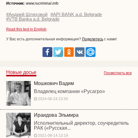
Источник:
www.rucriminal.info
#Андрей Шляховой
#API BANK a.d. Belgrade
#VTB Banka a.d. Belgrade
Read this text in English
У Вас есть дополнительная информация?
Поделитесь
с нами!
Новые досье
Посмотреть все
Мошкович Вадим
Владелец компании «Русагро»
2024-06-24 23:50
Ираидова Эльмира
Исполнительный директор, соучредитель
РАК («Русская...
2021-08-14 13:19