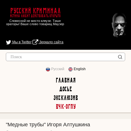
Русский Криминал
Истина любит действовать открыто
Словесной не место кляузе. Тише
ораторы! Ваше слово товарищ Маузер
Мы в Twitter
Зеркало сайта
Русский
English
Главная
Досье
Эксклюзив
ВЧК-ОГПУ
"Медные трубы" Игоря Алтушкина