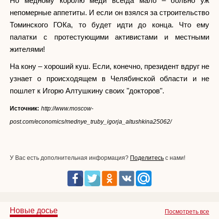
Но медному королю меди всегда мало – больно уж
непомерные аппетиты. И если он взялся за строительство
Томинского ГОКа, то будет идти до конца. Что ему
палатки с протестующими активистами и местными
жителями!
На кону – хороший куш. Если, конечно, президент вдруг не
узнает о происходящем в Челябинской области и не
пошлет к Игорю Алтушкину своих "докторов".
Источник:
http://www.moscow-
post.com/economics/mednye_truby_igorja_altushkina25062/
У Вас есть дополнительная информация?
Поделитесь
с нами!
Новые досье
Посмотреть все