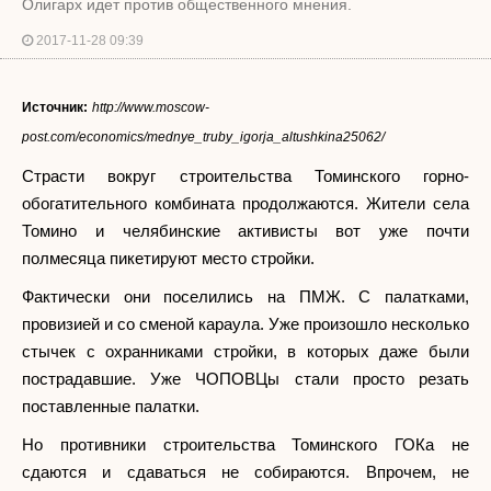
Олигарх идет против общественного мнения.
2017-11-28 09:39
Источник:
http://www.moscow-
post.com/economics/mednye_truby_igorja_altushkina25062/
Страсти вокруг строительства Томинского горно-
обогатительного комбината продолжаются. Жители села
Томино и челябинские активисты вот уже почти
полмесяца пикетируют место стройки.
Фактически они поселились на ПМЖ. С палатками,
провизией и со сменой караула. Уже произошло несколько
стычек с охранниками стройки, в которых даже были
пострадавшие. Уже ЧОПОВЦы стали просто резать
поставленные палатки.
Но противники строительства Томинского ГОКа не
сдаются и сдаваться не собираются. Впрочем, не