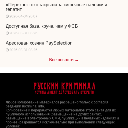
«Перекресток» закрыли за кишечные палочки и
гепатит
2026-04-04 20:07
Доступная база, круче, чем у ФСБ
2026-03-31 08:26
Арестован хозяин PaySelection
2026-03-31 08:25
Все новости →
Русский Криминал
Истина любит действовать открыто
Любое копирование материалов разрешено только с согласия
редакции rucriminal.info.
Копирование и переработка любых материалов этого сайта для их
публичного использования (размещение на других сайтах,
размещение в электронных СМИ, публикации в печатных изданиях и
прочее) разрешается исключительно при выполнении следующих
условий: