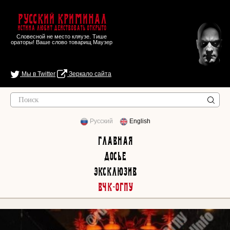
Русский Криминал
Истина любит действовать открыто
Словесной не место кляузе. Тише
ораторы! Ваше слово товарищ Маузер
Мы в Twitter
Зеркало сайта
Русский
English
Главная
Досье
Эксклюзив
ВЧК-ОГПУ