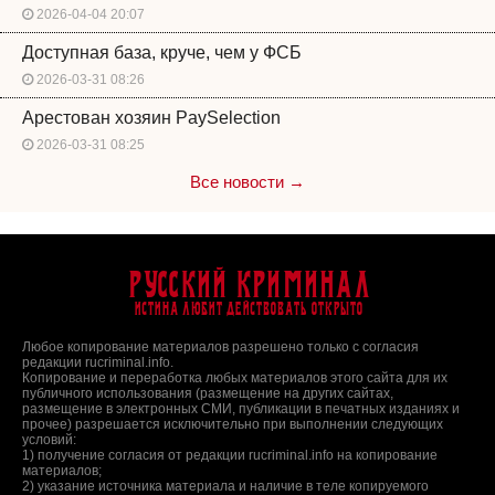
2026-04-04 20:07
Доступная база, круче, чем у ФСБ
2026-03-31 08:26
Арестован хозяин PaySelection
2026-03-31 08:25
Все новости →
Русский Криминал
Истина любит действовать открыто
Любое копирование материалов разрешено только с согласия
редакции rucriminal.info.
Копирование и переработка любых материалов этого сайта для их
публичного использования (размещение на других сайтах,
размещение в электронных СМИ, публикации в печатных изданиях и
прочее) разрешается исключительно при выполнении следующих
условий:
1) получение согласия от редакции rucriminal.info на копирование
материалов;
2) указание источника материала и наличие в теле копируемого