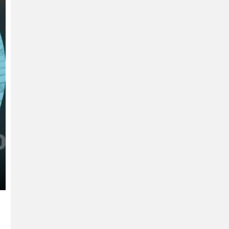
ter
llscreen