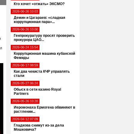
Кто хочет «отжать» ЭКСМО?
2026-06-26 10:03
Демин и Цагараев: «сладкая
коррупционная пара»...
2026-06-26 10:00
Генпрокуратуру просят проверить
о
прокурора ЦАО...
2026-06-24 15:54
ёл
Коррупционная машина кубанской
Фемиды
2026-06-17 08:59
Как два чекиста КЧР управлять
стали
2026-05-27 06:24
Обыск в сети казино Royal
Partners
2026-05-26 10:20
Иеромонаха Ермогена обвиняют в
растлении...
2026-04-12 07:09
Гладкова снимут из-за дела
Мошковича?