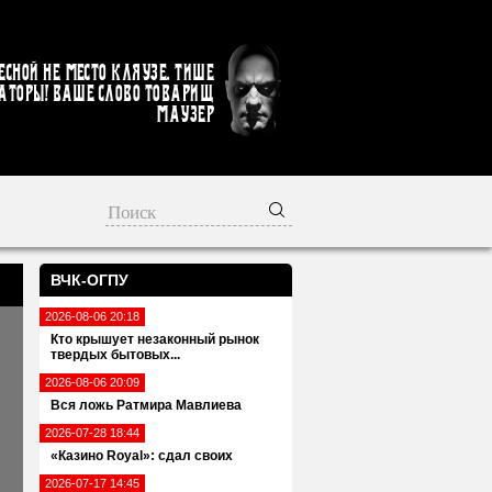
есной не место кляузе. Тише
аторы! Ваше слово товарищ
Маузер
ВЧК-ОГПУ
2026-08-06 20:18
Кто крышует незаконный рынок
твердых бытовых...
2026-08-06 20:09
Вся ложь Ратмира Мавлиева
2026-07-28 18:44
«Казино Royal»: сдал своих
2026-07-17 14:45