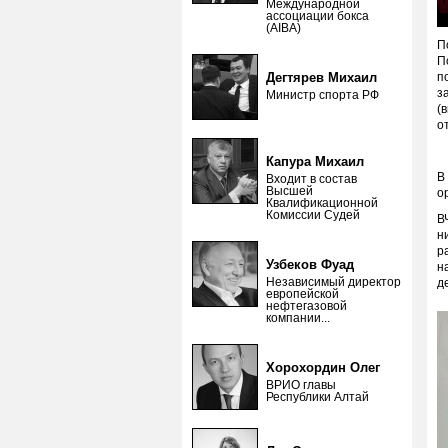
Международной
ассоциации бокса
(AIBA)
П
П
Дегтярев Михаил
п
з
Министр спорта РФ
(
о
Капура Михаил
В
Входит в состав
Высшей
о
Квалификационной
Комиссии Судей
В
н
р
Узбеков Фуад
н
Независимый директор
д
европейской
нефтегазовой
компании...
Хорохордин Олег
ВРИО главы
Республики Алтай