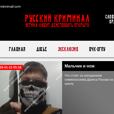
otonmail.com
Русский Криминал
Слов
ор
ИСТИНА ЛЮБИТ ДЕЙСТВОВАТЬ ОТКРЫТО
Главная
Досье
Эксклюзив
ВЧК-ОГПУ
Мальчик и нож
26-01-22 05:18
Что стоит за нападением
семиклассника Даниса Разова на
школу