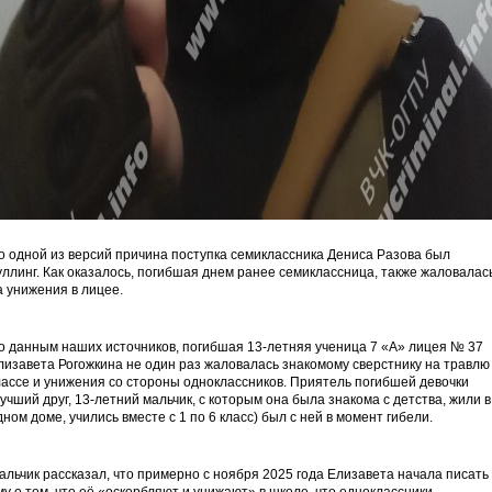
о одной из версий причина поступка семиклассника Дениса Разова был
уллинг. Как оказалось, погибшая днем ранее семиклассница, также жаловалас
а унижения в лицее.
о данным наших источников, погибшая 13-летняя ученица 7 «А» лицея № 37
лизавета Рогожкина не один раз жаловалась знакомому сверстнику на травлю
лассе и унижения со стороны одноклассников. Приятель погибшей девочки
лучший друг, 13-летний мальчик, с которым она была знакома с детства, жили в
дном доме, учились вместе с 1 по 6 класс) был с ней в момент гибели.
альчик рассказал, что примерно с ноября 2025 года Елизавета начала писать