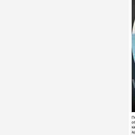
П
о
к
а