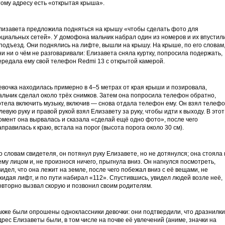
тому адресу есть «открытая крыша».
лизавета предложила подняться на крышу «чтобы сделать фото для
оциальных сетей». У домофона мальчик набрал один из номеров и их впустил
 подъезд. Они поднялись на лифте, вышли на крышу. На крыше, по его словам
ни ни о чём не разговаривали: Елизавета сняла куртку, попросила подержать,
ередала ему свой телефон Redmi 13 с открытой камерой.
евочка находилась примерно в 4–5 метрах от края крыши и позировала,
альчик сделал около трёх снимков. Затем она попросила телефон обратно,
отела включить музыку, включив — снова отдала телефон ему. Он взял телеф
 левую руку и правой рукой взял Елизавету за руку, чтобы идти к выходу. В этот
омент она вырвалась и сказала «сделай ещё одно фото», после чего
аправилась к краю, встала на порог (высота порога около 30 см).
о словам свидетеля, он потянул руку Елизавете, но не дотянулся; она стояла 
ему лицом и, не произнося ничего, прыгнула вниз. Он нагнулся посмотреть,
видел, что она лежит на земле, после чего побежал вниз с её вещами, не
жидая лифт, и по пути набирал «112». Спустившись, увидел людей возле неё,
овторно вызвал скорую и позвонил своим родителям.
акже были опрошены одноклассники девочки: они подтвердили, что дразнилки
дрес Елизаветы были, в том числе на почве её увлечений (аниме, значки на