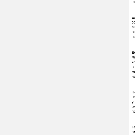
э
Е
с
в
о
п
Д
м
х
в
м
н
П
н
у
о
п
Т
а