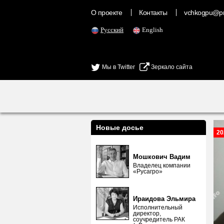
О проекте
Контакты
vchkogpu@pr
Русский
English
Мы в Twitter
Зеркало сайта
Новые досье
20
Мошкович Вадим
Владелец компании
«Русагро»
Ираидова Эльмира
Исполнительный
директор,
соучредитель РАК