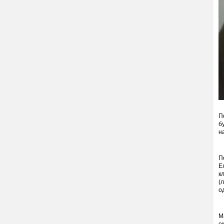
П
б
н
П
Е
к
(
о
М