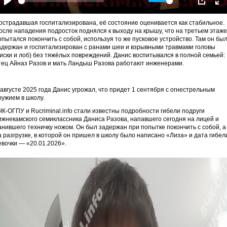
-00:09
Play
Mute
Settings
PIP
En
fu
острадавшая госпитализирована, её состояние оценивается как стабильное.
осле нападения подросток поднялся к выходу на крышу, что на третьем этаже
опытался покончить с собой, используя то же пусковое устройство. Там он бы
адержан и госпитализирован с ранами шеи и взрывными травмами головы
виски и лоб) без тяжёлых повреждений. Данис воспитывался в полной семьей:
тец Айназ Разов и мать Ландыш Разова работают инженерами.
 августе 2025 года Данис угрожал, что придет 1 сентября с огнестрельным
ружием в школу.
ЧК-ОГПУ и Rucriminal.info стали известны подробности гибели подруги
ижнекамского семиклассника Даниса Разова, напавшего сегодня на лицей и
анившего техничку ножом. Он был задержан при попытке покончить с собой, а
а разгрузке, в которой он пришел в школу было написано «Лиза» и дата гибел
евочки — «20.01.2026».