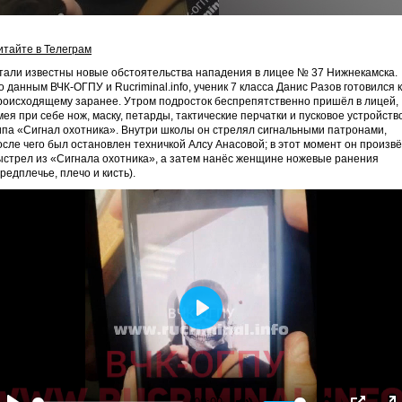
итайте в Телеграм
тали известны новые обстоятельства нападения в лицее № 37 Нижнекамска.
о данным ВЧК-ОГПУ и Rucriminal.info, ученик 7 класса Данис Разов готовился к
роисходящему заранее. Утром подросток беспрепятственно пришёл в лицей,
мея при себе нож, маску, петарды, тактические перчатки и пусковое устройств
ипа «Сигнал охотника». Внутри школы он стрелял сигнальными патронами,
осле чего был остановлен техничкой Алсу Анасовой; в этот момент он произв
ыстрел из «Сигнала охотника», а затем нанёс женщине ножевые ранения
предплечье, плечо и кисть).
Play