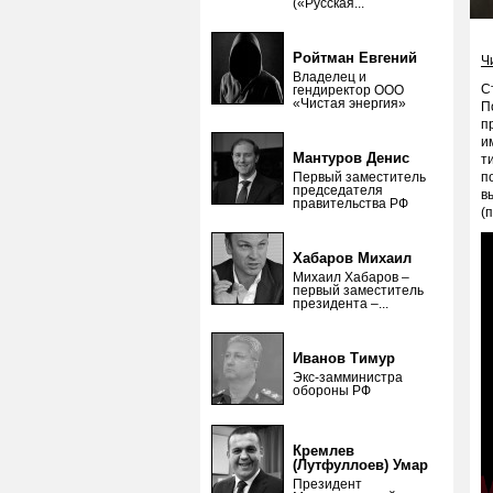
(«Русская...
Ройтман Евгений
Ч
Владелец и
С
гендиректор ООО
«Чистая энергия»
П
п
и
Мантуров Денис
т
Первый заместитель
п
председателя
в
правительства РФ
(
Хабаров Михаил
Михаил Хабаров –
первый заместитель
президента –...
Иванов Тимур
Экс-замминистра
обороны РФ
Кремлев
(Лутфуллоев) Умар
Президент