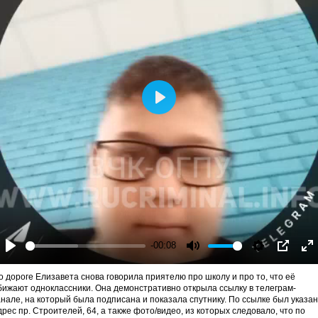
Play
-00:08
Play
Mute
Settings
PIP
En
fu
о дороге Елизавета снова говорила приятелю про школу и про то, что её
бижают одноклассники. Она демонстративно открыла ссылку в телеграм-
анале, на который была подписана и показала спутнику. По ссылке был указан
дрес пр. Строителей, 64, а также фото/видео, из которых следовало, что по