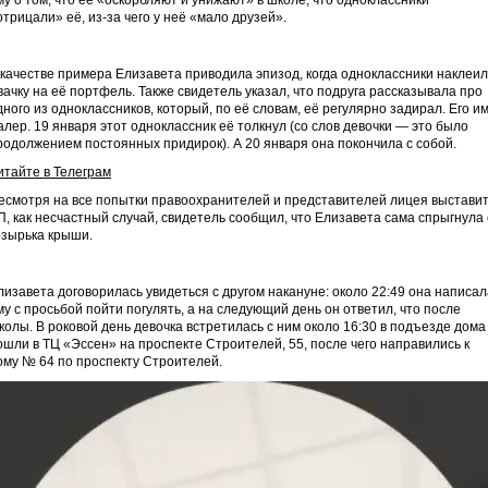
му о том, что её «оскорбляют и унижают» в школе, что одноклассники
отрицали» её, из-за чего у неё «мало друзей».
 качестве примера Елизавета приводила эпизод, когда одноклассники наклеи
вачку на её портфель. Также свидетель указал, что подруга рассказывала про
дного из одноклассников, который, по её словам, её регулярно задирал. Его и
алер. 19 января этот одноклассник её толкнул (со слов девочки — это было
родолжением постоянных придирок). А 20 января она покончила с собой.
итайте в Телеграм
есмотря на все попытки правоохранителей и представителей лицея выстави
П, как несчастный случай, свидетель сообщил, что Елизавета сама спрыгнула 
озырька крыши.
лизавета договорилась увидеться с другом накануне: около 22:49 она написал
му с просьбой пойти погулять, а на следующий день он ответил, что после
колы. В роковой день девочка встретилась с ним около 16:30 в подъезде дома
ошли в ТЦ «Эссен» на проспекте Строителей, 55, после чего направились к
ому № 64 по проспекту Строителей.