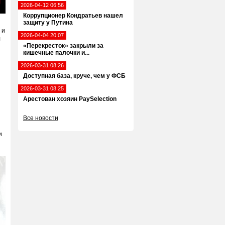
2026-04-12 06:56
ter
Коррупционер Кондратьев нашел
llscreen
защиту у Путина
 и
2026-04-04 20:07
л
«Перекресток» закрыли за
кишечные палочки и...
2026-03-31 08:26
Доступная база, круче, чем у ФСБ
2026-03-31 08:25
Арестован хозяин PaySelection
Все новости
и