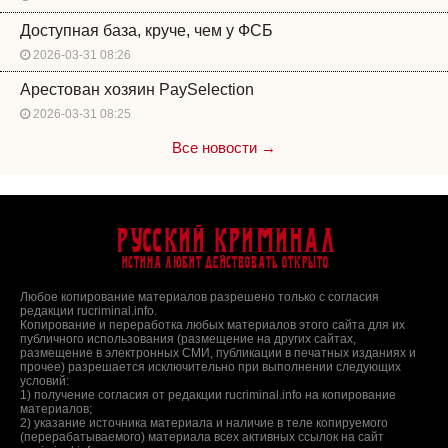
Доступная база, круче, чем у ФСБ
2026-03-31 08:26
Арестован хозяин PaySelection
2026-03-31 08:25
Все новости →
Русский Криминал
Истина любит действовать открыто
Любое копирование материалов разрешено только с согласия
редакции rucriminal.info.
Копирование и переработка любых материалов этого сайта для их
публичного использования (размещение на других сайтах,
размещение в электронных СМИ, публикации в печатных изданиях и
прочее) разрешается исключительно при выполнении следующих
условий:
1) получение согласия от редакции rucriminal.info на копирование
материалов;
2) указание источника материала и наличие в теле копируемого
(перерабатываемого) материала всех активных ссылок на сайт