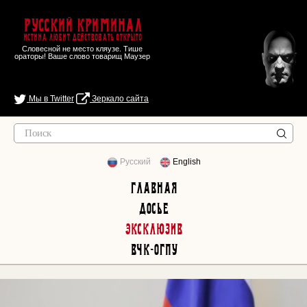
Русский Криминал
Истина любит действовать открыто
Словесной не место кляузе. Тише
ораторы! Ваше слово товарищ Маузер
Мы в Twitter
Зеркало сайта
Русский
English
Главная
Досье
Эксклюзив
ВЧК-ОГПУ