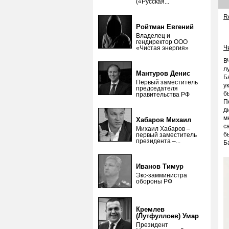
(«Русская...
Re
Ройтман Евгений
Владелец и
гендиректор ООО
Ч
«Чистая энергия»
В
л
Мантуров Денис
Б
Первый заместитель
у
председателя
б
правительства РФ
П
д
м
Хабаров Михаил
с
Михаил Хабаров –
б
первый заместитель
президента –...
Б
Иванов Тимур
Экс-замминистра
обороны РФ
Кремлев
(Лутфуллоев) Умар
Президент