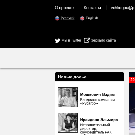
О проекте
Контакты
vchkogpu@pr
Русский
English
Мы в Twitter
Зеркало сайта
Новые досье
20
Мошкович Вадим
Владелец компании
«Русагро»
Ираидова Эльмира
Исполнительный
директор,
соучредитель РАК