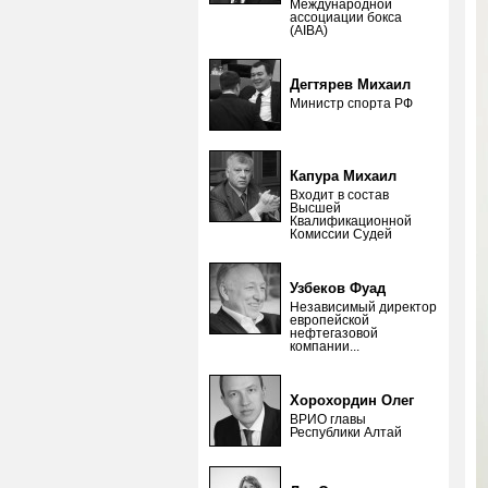
Международной
ассоциации бокса
(AIBA)
Дегтярев Михаил
Министр спорта РФ
Капура Михаил
Входит в состав
Высшей
Квалификационной
Комиссии Судей
Узбеков Фуад
Независимый директор
европейской
нефтегазовой
компании...
Хорохордин Олег
ВРИО главы
Республики Алтай