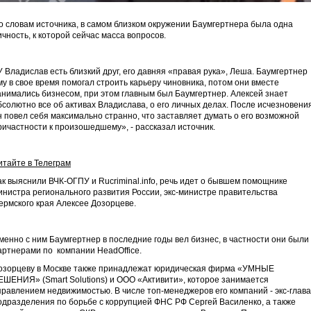
о словам источника, в самом близком окружении Баумгертнера была одна
ичность, к которой сейчас масса вопросов.
У Владислав есть близкий друг, его давняя «правая рука», Леша. Баумгертнер
му в свое время помогал строить карьеру чиновника, потом они вместе
анимались бизнесом, при этом главным был Баумгертнер. Алексей знает
бсолютно все об активах Владислава, о его личных делах. После исчезновени
н повел себя максимально странно, что заставляет думать о его возможной
ричастности к произошедшему», - рассказал источник.
итайте в Телеграм
ак выяснили ВЧК-ОГПУ и Rucriminal.info, речь идет о бывшем помощнике
инистра регионального развития России, экс-министре правительства
ермского края Алексее Дозорцеве.
менно с ним Баумгертнер в последние годы вел бизнес, в частности они были
артнерами по компании HeadOffice.
озорцеву в Москве также принадлежат юридическая фирма «УМНЫЕ
ЕШЕНИЯ» (Smart Solutions) и ООО «Активити», которое занимается
правлением недвижимостью. В числе топ-менеджеров его компаний - экс-глава
одразделения по борьбе с коррупцией ФНС РФ Сергей Василенко, а также