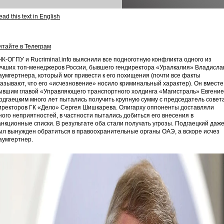
ad this text in English
итайте в Телеграм
ЧК-ОГПУ и Rucriminal.info выяснили все подноготную конфликта одного из
учших топ-менеджеров России, бывшего гендиректора «Уралкалия» Владисла
аумгертнера, который мог привести к его похищения (почти все факты
казывают, что его «исчезновение» носило криминальный характер). Он вместе
ывшим главой «Управляющего транспортного холдинга «Магистраль» Евгени
одгаецким много лет пытались получить крупную сумму с председатель совет
иректоров ГК «Дело» Сергея Шишкарева. Олигарху оппоненты доставляли
ного неприятностей, в частности пытались добиться его внесения в
анкционные списки. В результате оба стали получать угрозы. Подгаецкий даж
ыл вынужден обратиться в правоохранительные органы ОАЭ, а вскоре исчез
аумгертнер.