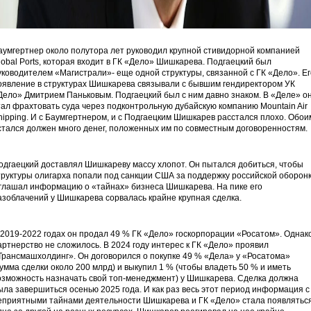
аумгертнер около полутора лет руководил крупной стивидорной компанией
lobal Ports, которая входит в ГК «Дело» Шишкарева. Подгаецкий был
уководителем «Магистрали»- еще одной структуры, связанной с ГК «Дело». Ег
оявление в структурах Шишкарева связывали с бывшим гендиректором УК
Дело» Дмитрием Паньковым. Подгаецкий был с ним давно знаком. В «Деле» о
тал фрахтовать суда через подконтрольную дубайскую компанию Mountain Air
hipping. И с Баумгертнером, и с Подгаецким Шишкарев расстался плохо. Обои
стался должен много денег, положенных им по совместным договоренностям.
одгаецкий доставлял Шишкареву массу хлопот. Он пытался добиться, чтобы
труктуры олигарха попали под санкции США за поддержку российской оборонк
глашал информацию о «тайнах» бизнеса Шишкарева. На пике его
азоблачений у Шишкарева сорвалась крайне крупная сделка.
 2019-2022 годах он продал 49 % ГК «Дело» госкорпорации «Росатом». Однако
артнерство не сложилось. В 2024 году интерес к ГК «Дело» проявил
Трансмашхолдинг». Он договорился о покупке 49 % «Дела» у «Росатома»
сумма сделки около 200 млрд) и выкупил 1 % (чтобы владеть 50 % и иметь
озможность назначать свой топ-менеджмент) у Шишкарева. Сделка должна
ыла завершиться осенью 2025 года. И как раз весь этот период информация с
еприятными тайнами деятельности Шишкарева и ГК «Дело» стала появлятьс