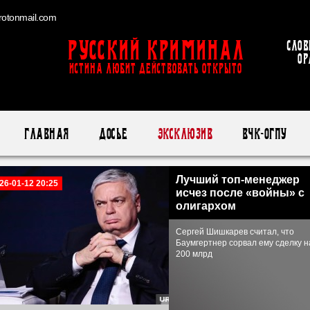
otonmail.com
Русский Криминал
Слов
ор
ИСТИНА ЛЮБИТ ДЕЙСТВОВАТЬ ОТКРЫТО
Главная
Досье
Эксклюзив
ВЧК-ОГПУ
Лучший топ-менеджер
26-01-12 20:25
исчез после «войны» с
олигархом
Сергей Шишкарев считал, что
Баумгертнер сорвал ему сделку н
200 млрд