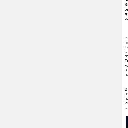
о
б
о
д
в
И
с
ч
Н
с
п
Р
к
в
п
В
п
п
И
с