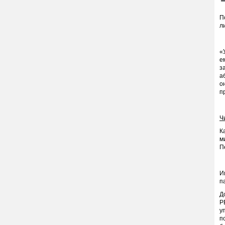
П
л
«
е
з
а
о
п
Ч
К
м
П
И
п
Д
Р
у
п