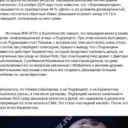
дна за другой на разных ресурсах. Шишкарев реагировал на нее крайне
олезненно. А в ноябре 2025 года стало известно, что «Трансмашхолдинг»
тказывается от приобретения 49 % «Дело» и, по условиям договоренностей,
олжен состояться обратный обмен: Шишкарев получает назад 1% ГК и
озвращает, полученную за него сумму.
сточник ВЧК-ОГПУ и Rucriminal.info говорит, что Шишкарев винил в срыве
делки «информационную атаку» и Подгаецкого. При этом сначала был уверен,
то за Подгаецким стоит Паньков, с которым они тоже расстались очень плохо.
о потом, как утверждает собеседник, пришел к выводу, что с Подгаецким
овместно действует Баумгертнер, который продолжал требовать деньги, не
олученные при уходе из Global Ports. При этом Баумгертнер дружит с Дмитри
ыболовлевым, Сулейманом Керимовым (по некоторым данным, он даже
онсультировал его по вопросам связанным с Wildberries) и многими другими
лиятельными персонами и реально мог создавать Шишкарева большие
роблемы по «всем фронтам».
 результате, по словам собеседника, и на Подгаецкого, и на Баумгертнер
осыпались угрозы, в том числе расправы. Подгаецкий написал заявление в
олицию ОАЭ, когда Шишкарев прилетел в Дубай, его задержали и допросили.
нформация об этом попала в СМИ. Это стало «последней каплей». После это
разу исчез Баумгертнер.