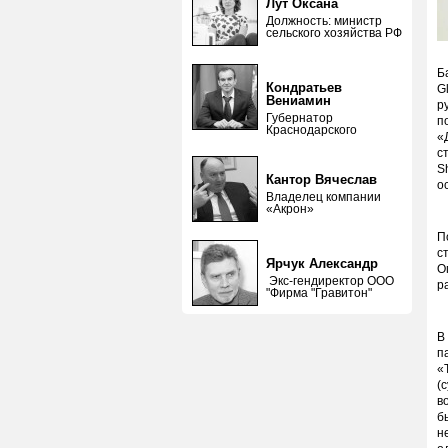
Лут Оксана
Должность: министр
сельского хозяйства РФ
Б
Кондратьев
G
Вениамин
р
Губернатор
п
Краснодарского
«
с
S
Кантор Вячеслав
о
Владелец компании
«Акрон»
П
с
Ярчук Александр
О
Экс-гендиректор ООО
р
"Фирма "Гравитон"
В
п
«
(
в
б
н