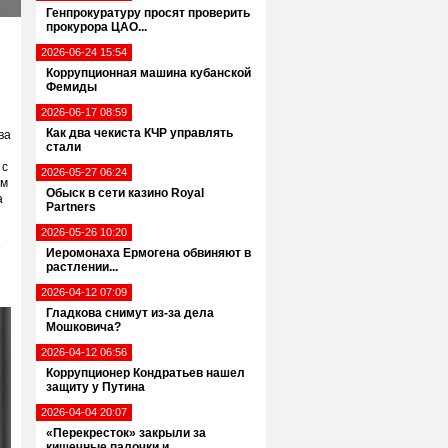
Генпрокуратуру просят проверить
прокурора ЦАО...
2026-06-24 15:54
Коррупционная машина кубанской
Фемиды
2026-06-17 08:59
Как два чекиста КЧР управлять
ва
стали
 с
2026-05-27 06:24
ем
Обыск в сети казино Royal
а
Partners
2026-05-26 10:20
е
Иеромонаха Ермогена обвиняют в
растлении...
2026-04-12 07:09
Гладкова снимут из-за дела
Мошковича?
2026-04-12 06:56
Коррупционер Кондратьев нашел
защиту у Путина
2026-04-04 20:07
«Перекресток» закрыли за
кишечные палочки и...