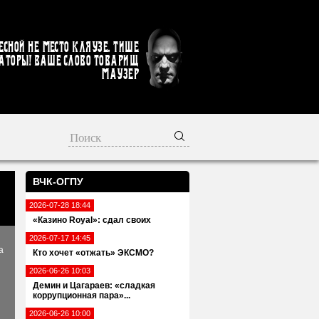
есной не место кляузе. Тише
аторы! Ваше слово товарищ
Маузер
ВЧК-ОГПУ
2026-07-28 18:44
«Казино Royal»: сдал своих
2026-07-17 14:45
а
Кто хочет «отжать» ЭКСМО?
2026-06-26 10:03
Демин и Цагараев: «сладкая
коррупционная пара»...
2026-06-26 10:00