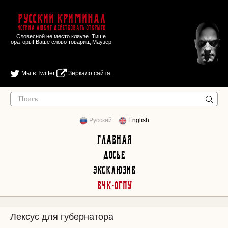
Русский Криминал
Истина любит действовать открыто
Словесной не место кляузе. Тише
ораторы! Ваше слово товарищ Маузер
Мы в Twitter
Зеркало сайта
Русский
English
Главная
Досье
Эксклюзив
ВЧК-ОГПУ
Лексус для губернатора