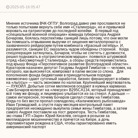
2025-05-16 05:47
Мнение источника ВЧК-ОГПУ: Волгоград давно уже прославился не
только попытками вернуть себе имя «Сталинград», но и привычкой
воровать на патриотизме до последней копейки. В первый год
«специальной военной операции» команда губернатора Андрея
Бочарова, боялась перспективы санкций лишь потому, что они могли
бы помешать отмыванию выручки от хищения металлопроката с
захваченного рейдерским путем комбината «Красный октябрь». И,
разумеется, санкции ЕС оказались чудом обойдены стороной. Когда
спецоперация затянулась, Бочаров, чтобы не слететь с должности,
решил поднажать в «патриотическом марше»: появился штурмовой
отряд «Бессмертный Сталинград», а сборы средств переместились
под крышу Фонда «Перспективное развитие Волгоградской области».
Куратором назначен депутат Госдумы Андрей Гимбатов — человек, на
которого, как выясняется, компромат в папке весом со слона. Для
пополнения фонда бюджетники в принудительном порядке
ежемесячно сдают суточный заработок, бизнес финансирует в обмен
на «льготы» — часть экономии по налогам. Крупнейший жертвователь
— ЛУКОЙЛ. Добытые сотни миллионов оседают в нужных карманах.
Сам Бочаров колесит на «лексусе» В295СА134, который принадлежит
всё тому же фонду, и лицемерно улыбается из-за стекол. А дальше —
самое интересное, почему Бочаров сделал ставку на Гимбатова.
Когда-то без вести пропал совладелец «Калачевского рыбозавода»
Иван Громадский, а спустя пару месяцев контрольный пакет
предприятия неожиданно выкупила семья жены Гимбатова, а затем
самого Андрея поставили на пост директора. Тесть Гимбатова,
экс‑глава ГУП «Заря» Юрий Киселёв, сегодня в розыске за
миллиардное мошенничество и прячется на Кипре, а дочь
парламентария рождена в США, чтобы гарантированно иметь
американский паспорт