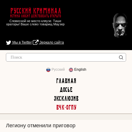
Русский Криминал
Истина любит действовать открыто
Словесной не место кляузе. Тише
ораторы! Ваше слово товарищ Маузер
Мы в Twitter
Зеркало сайта
Русский
English
Главная
Досье
Эксклюзив
ВЧК-ОГПУ
Легиону отменили приговор