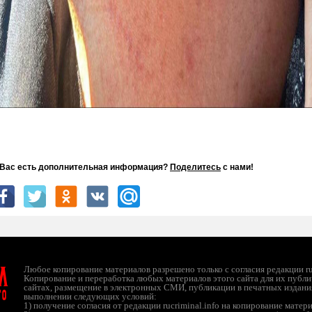
 Вас есть дополнительная информация?
Поделитесь
с нами!
л
Любое копирование материалов разрешено только с согласия редакции ruc
Копирование и переработка любых материалов этого сайта для их публи
сайтах, размещение в электронных СМИ, публикации в печатных издани
ТО
выполнении следующих условий:
1) получение согласия от редакции rucriminal.info на копирование матер