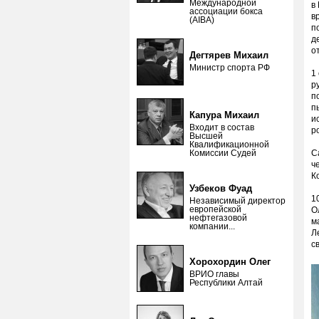
Международной
в
ассоциации бокса
в
(AIBA)
п
д
о
Дегтярев Михаил
Министр спорта РФ
1
р
п
п
Капура Михаил
и
Входит в состав
р
Высшей
Квалификационной
Комиссии Судей
С
ч
К
Узбеков Фуад
1
Независимый директор
европейской
О
нефтегазовой
м
компании...
Л
с
Хорохордин Олег
ВРИО главы
Республики Алтай