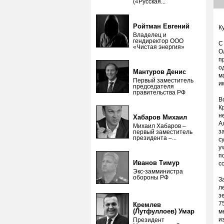
(«Русская...
Ройтман Евгений
К
Владелец и
гендиректор ООО
С
«Чистая энергия»
О
п
о
Мантуров Денис
м
Первый заместитель
и
председателя
правительства РФ
В
К
н
Хабаров Михаил
А
Михаил Хабаров –
з
первый заместитель
президента –...
с
у
п
Иванов Тимур
с
Экс-замминистра
обороны РФ
З
л
з
7
Кремлев
(Лутфуллоев) Умар
м
и
Президент