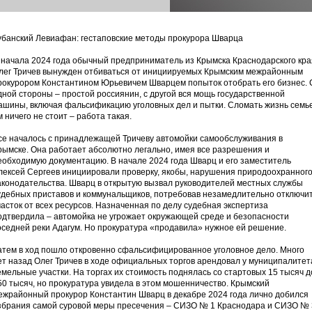
убанский Левиафан: гестаповские методы прокурора Шварца
 начала 2024 года обычный предприниматель из Крымска Краснодарского кра
лег Тричев вынужден отбиваться от инициируемых Крымским межрайонным
рокурором Константином Юрьевичем Шварцем попыток отобрать его бизнес. 
дной стороны – простой россиянин, с другой вся мощь государственной
ашины, включая фальсификацию уголовных дел и пытки. Сломать жизнь семь
м ничего не стоит – работа такая.
се началось с принадлежащей Тричеву автомойки самообслуживания в
рымске. Она работает абсолютно легально, имея все разрешения и
еобходимую документацию. В начале 2024 года Шварц и его заместитель
лексей Сергеев инициировали проверку, якобы, нарушения природоохранног
аконодательства. Шварц в открытую вызвал руководителей местных службы
удебных приставов и коммунальщиков, потребовав незамедлительно отключи
часток от всех ресурсов. Назначенная по делу судебная экспертиза
одтвердила – автомойка не угрожает окружающей среде и безопасности
оседней реки Адагум. Но прокуратура «продавила» нужное ей решение.
атем в ход пошло откровенно сфальсифицированное уголовное дело. Много
ет назад Олег Тричев в ходе официальных торгов арендовал у муниципалитет
емельные участки. На торгах их стоимость поднялась со стартовых 15 тысяч д
50 тысяч, но прокуратура увидела в этом мошенничество. Крымский
ежрайонный прокурор Константин Шварц в декабре 2024 года лично добился
збрания самой суровой меры пресечения – СИЗО № 1 Краснодара и СИЗО № 