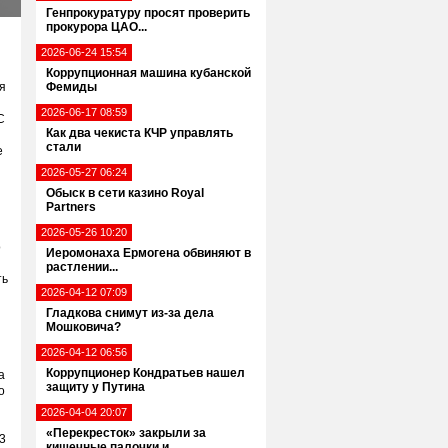
Генпрокуратуру просят проверить
прокурора ЦАО...
2026-06-24 15:54
Коррупционная машина кубанской
я
Фемиды
2026-06-17 08:59
С
Как два чекиста КЧР управлять
стали
е
2026-05-27 06:24
Обыск в сети казино Royal
Partners
2026-05-26 10:20
о
Иеромонаха Ермогена обвиняют в
растлении...
ть
2026-04-12 07:09
Гладкова снимут из-за дела
Мошковича?
2026-04-12 06:56
Коррупционер Кондратьев нашел
а
защиту у Путина
о
2026-04-04 20:07
«Перекресток» закрыли за
3
кишечные палочки и...