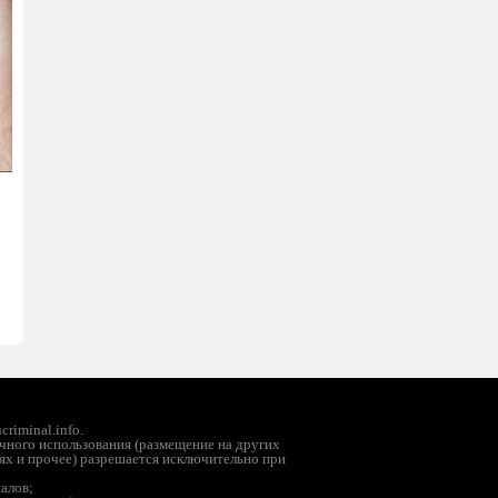
riminal.info.
чного использования (размещение на других
ях и прочее) разрешается исключительно при
иалов;