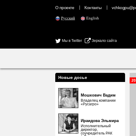
О проекте
Контакты
vchkogpu@pr
Русский
English
Мы в Twitter
Зеркало сайта
Новые досье
20
Мошкович Вадим
Владелец компании
«Русагро»
Ираидова Эльмира
Исполнительный
директор,
соучредитель РАК