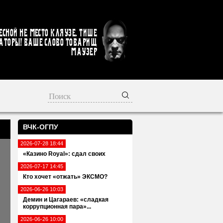
есной не место кляузе. Тише
аторы! Ваше слово товарищ
Маузер
ВЧК-ОГПУ
2026-07-28 18:44
«Казино Royal»: сдал своих
2026-07-17 14:45
Кто хочет «отжать» ЭКСМО?
2026-06-26 10:03
Демин и Цагараев: «сладкая
коррупционная пара»...
2026-06-26 10:00