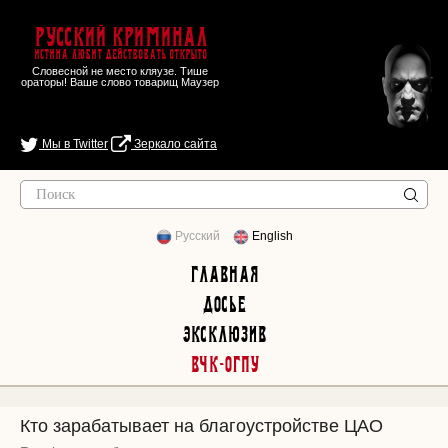
Русский Криминал
Истина любит действовать открыто
Словесной не место кляузе. Тише
ораторы! Ваше слово товарищ Маузер
Мы в Twitter
Зеркало сайта
Русский
English
Главная
Досье
Эксклюзив
ВЧК-ОГПУ
Кто зарабатывает на благоустройстве ЦАО