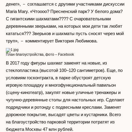
денег», － соглашается с другими участниками дискуссии
Maria Mary. «Чтоооо? Пресненский парк? У белого дома?
С гигантскими шахматами???? С очаровательными
деревянными зверьками, на которых мои дети так любят
кататься??? Зверьков и шахматы пусть сносят через мой
труп», － комментирует Виктория Любимова.
План благоустройства, фото – Facebook
В 2017 году фигуры шахмат заменят на новые, из
стеклопластика (высотой 100–120 сантиметров). Еще, по
условиям госконтракта, в парке обустроят детскую
игровую площадку и многофункциональный павильон
(сцену-кинотеатр), закупят новые уличные тренажеры и
чугунно-деревянные столы для настольных игр. Сделают
подрядчики и ротонду с подвесными креслами. Заменят
дорожное покрытие, высадят цветы и кустарники. Всего
на благоустройство парковой территории потратят из
бюджета Москвы 47 млн рублей.