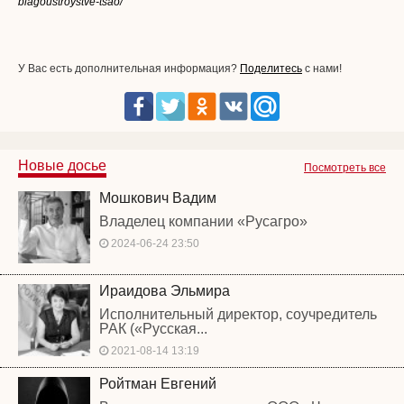
blagoustroystve-tsao/
У Вас есть дополнительная информация?
Поделитесь
с нами!
Новые досье
Посмотреть все
Мошкович Вадим
Владелец компании «Русагро»
2024-06-24 23:50
Ираидова Эльмира
Исполнительный директор, соучредитель
РАК («Русская...
2021-08-14 13:19
Ройтман Евгений