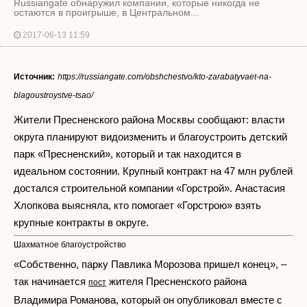
Russiangate обнаружил компании, которые никогда не
остаются в проигрыше, в Центральном...
2017-06-13 11:59
Источник:
https://russiangate.com/obshchestvo/kto-zarabatyvaet-na-
blagoustroystve-tsao/
Жители Пресненского района Москвы сообщают: власти
округа планируют видоизменить и благоустроить детский
парк «Пресненский», который и так находится в
идеальном состоянии. Крупный контракт на 47 млн рублей
достался строительной компании «Горстрой». Анастасия
Хлопкова выясняла, кто помогает «Горстрою» взять
крупные контракты в округе.
Шахматное благоустройство
«Собственно, парку Павлика Морозова пришел конец», –
так начинается
жителя Пресненского района
пост
Владимира Романова, который он опубликовал вместе с