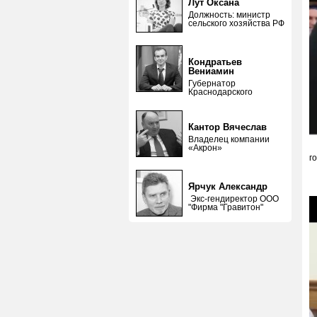
Лут Оксана
Должность: министр
сельского хозяйства РФ
Кондратьев
Вениамин
Губернатор
Краснодарского
Кантор Вячеслав
Владелец компании
«Акрон»
г
Ярчук Александр
Экс-гендиректор ООО
"Фирма "Гравитон"