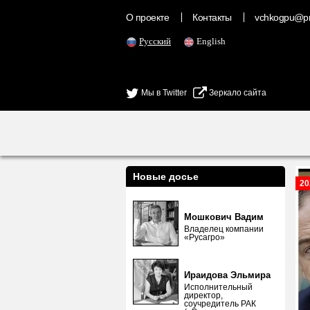
О проекте
Контакты
vchkogpu@pr
Русский
English
Мы в Twitter
Зеркало сайта
Новые досье
20
Мошкович Вадим
Владелец компании
«Русагро»
Ираидова Эльмира
Исполнительный
директор,
соучредитель РАК