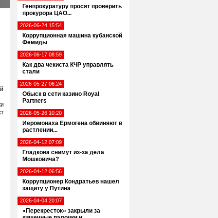
Генпрокуратуру просят проверить
прокурора ЦАО...
2026-06-24 15:54
Коррупционная машина кубанской
Фемиды
2026-06-17 08:59
Как два чекиста КЧР управлять
стали
2026-05-27 06:24
ей
Обыск в сети казино Royal
Partners
ки
ст
2026-05-26 10:20
Иеромонаха Ермогена обвиняют в
растлении...
2026-04-12 07:09
Гладкова снимут из-за дела
Мошковича?
2026-04-12 06:56
Коррупционер Кондратьев нашел
защиту у Путина
2026-04-04 20:07
«Перекресток» закрыли за
кишечные палочки и...