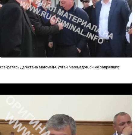
оссекретарь Дагестана Магомед-Султан Магомедов, он же заправщик