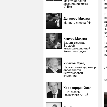
с
Международной
ассоциации бокса
п
(AIBA)
в
В
р
Дегтярев Михаил
я
Министр спорта РФ
М
А
ч
Г
Капура Михаил
Входит в состав
Е
Высшей
о
Квалификационной
Р
Комиссии Судей
и
Узбеков Фуад
Д
Независимый директор
европейской
нефтегазовой
компании...
г
Хорохордин Олег
ВРИО главы
Республики Алтай