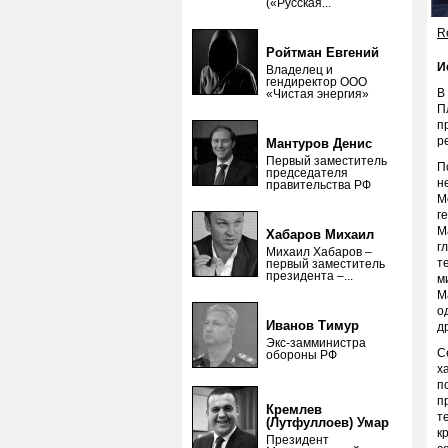
(«Русская...
Re
Ройтман Евгений
И
Владелец и
гендиректор ООО
В
«Чистая энергия»
П
п
р
Мантуров Денис
Первый заместитель
П
председателя
н
правительства РФ
М
г
М
Хабаров Михаил
г
Михаил Хабаров –
т
первый заместитель
президента –...
м
М
о
Иванов Тимур
д
Экс-замминистра
С
обороны РФ
х
п
п
Кремлев
т
(Лутфуллоев) Умар
к
Президент