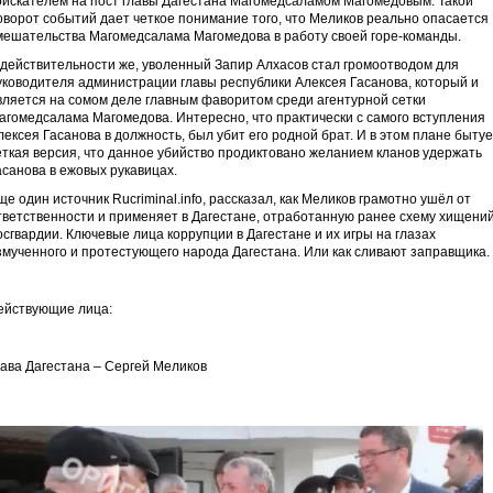
оискателем на пост главы Дагестана Магомедсаламом Магомедовым. Такой
оворот событий дает четкое понимание того, что Меликов реально опасается
мешательства Магомедсалама Магомедова в работу своей горе-команды.
 действительности же, уволенный Запир Алхасов стал громоотводом для
уководителя администрации главы республики Алексея Гасанова, который и
вляется на сомом деле главным фаворитом среди агентурной сетки
агомедсалама Магомедова. Интересно, что практически с самого вступления
лексея Гасанова в должность, был убит его родной брат. И в этом плане бытуе
еткая версия, что данное убийство продиктовано желанием кланов удержать
асанова в ежовых рукавицах.
ще один источник Rucriminal.info, рассказал, как Меликов грамотно ушёл от
тветственности и применяет в Дагестане, отработанную ранее схему хищений
осгвардии. Ключевые лица коррупции в Дагестане и их игры на глазах
змученного и протестующего народа Дагестана. Или как сливают заправщика.
ействующие лица:
лава Дагестана – Сергей Меликов