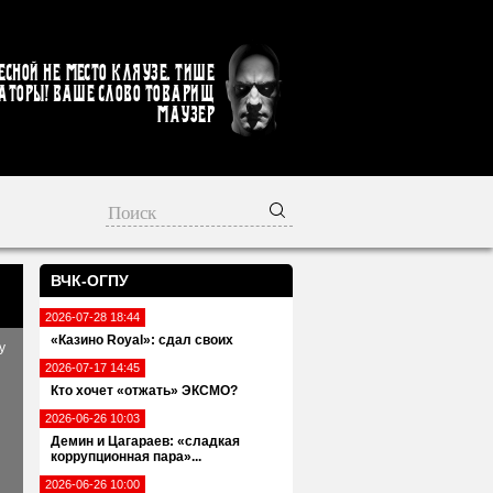
есной не место кляузе. Тише
аторы! Ваше слово товарищ
Маузер
ВЧК-ОГПУ
2026-07-28 18:44
«Казино Royal»: сдал своих
у
2026-07-17 14:45
Кто хочет «отжать» ЭКСМО?
2026-06-26 10:03
Демин и Цагараев: «сладкая
коррупционная пара»...
2026-06-26 10:00