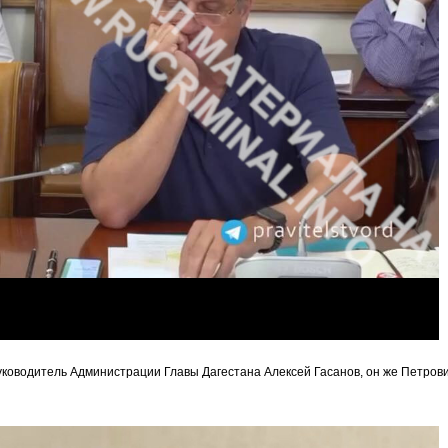
уководитель Администрации Главы Дагестана Алексей Гасанов, он же Петров