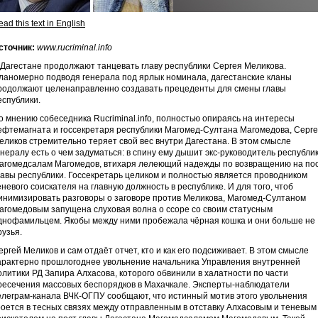
ad this text in English
сточник:
www.rucriminal.info
 Дагестане продолжают танцевать главу республики Сергея Меликова.
ланомерно подводя генерала под ярлык номинала, дагестанские кланы
родолжают целенаправленно создавать прецеденты для смены главы
еспублики.
о мнению собеседника Rucriminal.info, полностью опираясь на интересы
ефтемагната и госсекретаря республики Магомед-Султана Магомедова, Серг
еликов стремительно теряет свой вес внутри Дагестана. В этом смысле
енералу есть о чем задуматься: в спину ему дышит экс-руководитель республи
агомедсалам Магомедов, втихаря лелеющий надежды по возвращению на по
лавы республики. Госсекретарь целиком и полностью является проводником
еневого соискателя на главную должность в республике. И для того, чтоб
инимизировать разговоры о заговоре против Меликова, Магомед-Султаном
агомедовым запущена слуховая волна о ссоре со своим статусным
днофамильцем. Якобы между ними пробежала чёрная кошка и они больше не
рузья.
ергей Меликов и сам отдаёт отчет, кто и как его подсиживает. В этом смысле
арактерно прошлогоднее увольнение начальника Управления внутренней
олитики РД Запира Алхасова, которого обвинили в халатности по части
ресечения массовых беспорядков в Махачкале. Эксперты-наблюдатели
елеграм-канала ВЧК-ОГПУ сообщают, что истинный мотив этого увольнения
роется в тесных связях между отправленным в отставку Алхасовым и теневым