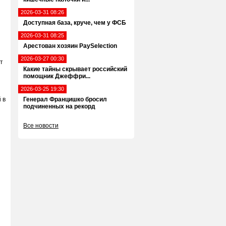
2026-03-31 08:26
Доступная база, круче, чем у ФСБ
2026-03-31 08:25
Арестован хозяин PaySelection
2026-03-27 00:30
т
Какие тайны скрывает российский
помощник Джеффри...
2026-03-25 19:30
 в
Генерал Францишко бросил
подчиненных на рекорд
Все новости