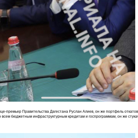
ице-премьер Правительства Дагестана Руслан Алиев, он же портфель откатов
о всем бюджетным инфраструктурным кредитам и госпрограммам, он же стука