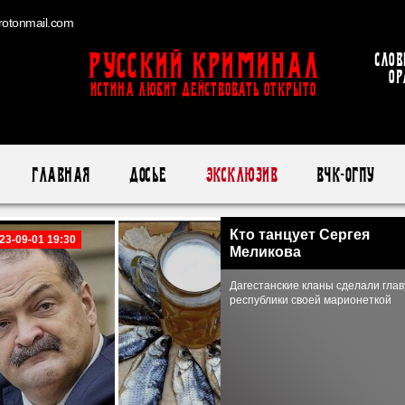
otonmail.com
Русский Криминал
Слов
ор
ИСТИНА ЛЮБИТ ДЕЙСТВОВАТЬ ОТКРЫТО
Главная
Досье
Эксклюзив
ВЧК-ОГПУ
Кто танцует Сергея
23-09-01 19:30
Меликова
Дагестанские кланы сделали глав
республики своей марионеткой