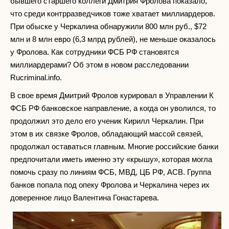
бывшего старшего коллеги Дмитрия Фролова показало,
что среди контрразведчиков тоже хватает миллиардеров.
При обыске у Черкалина обнаружили 800 млн руб., $72
млн и 8 млн евро (6,3 млрд рублей), не меньше оказалось
у Фролова. Как сотрудники ФСБ РФ становятся
миллиардерами? Об этом в новом расследовании
Rucriminal.info.
В свое время Дмитрий Фролов курировал в Управлении К
ФСБ РФ банковское направление, а когда он уволился, то
продолжил это дело его ученик Кирилл Черкалин. При
этом в их связке Фролов, обладающий массой связей,
продолжал оставаться главным. Многие российские банки
предпочитали иметь именно эту «крышу», которая могла
помочь сразу по линиям ФСБ, МВД, ЦБ РФ, АСВ. Группа
банков попала под опеку Фролова и Черкалина через их
доверенное лицо Валентина Гонастарева.