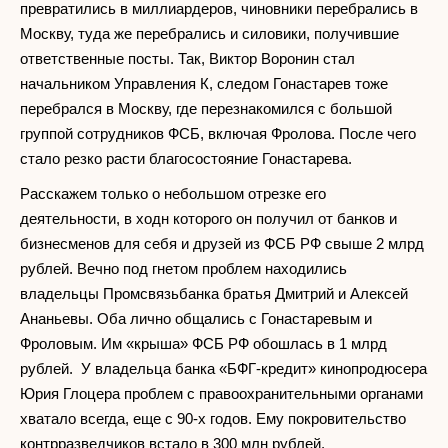
превратились в миллиардеров, чиновники перебрались в
Москву, туда же перебрались и силовики, получившие
ответственные посты. Так, Виктор Воронин стал
начальником Управления К, следом Гонастарев тоже
перебрался в Москву, где перезнакомился с большой
группой сотрудников ФСБ, включая Фролова. После чего
стало резко расти благосостояние Гонастарева.
Расскажем только о небольшом отрезке его
деятельности, в ходн которого он получил от банков и
бизнесменов для себя и друзей из ФСБ РФ свыше 2 млрд
рублей. Вечно под гнетом проблем находились
владельцы Промсвязьбанка братья Дмитрий и Алексей
Ананьевы. Оба лично общались с Гонастаревым и
Фроловым. Им «крыша» ФСБ РФ обошлась в 1 млрд
рублей. У владельца банка «БФГ-кредит» кинопродюсера
Юрия Глоцера проблем с правоохранительными органами
хватало всегда, еще с 90-х годов. Ему покровительство
контрразведчиков встало в 300 млн рублей.