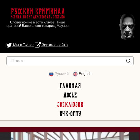
Русский Криминал
Истина любит действовать открыто
Словесной не место кляузе. Тише
ораторы! Ваше слово товарищ Маузер
Мы в Twitter
Зеркало сайта
Русский
English
Главная
Досье
Эксклюзив
ВЧК-ОГПУ