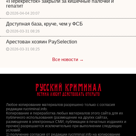
«Перекресток» закрыли за кишечные палочки и
гепатит
2026-04-04 20:07
Доступная база, круче, чем у ФСБ
2026-03-31 08:26
Арестован хозяин PaySelection
2026-03-31 08:25
Все новости →
Русский Криминал
Истина любит действовать открыто
Любое копирование материалов разрешено только с согласия
редакции rucriminal.info.
Копирование и переработка любых материалов этого сайта для их
публичного использования (размещение на других сайтах,
размещение в электронных СМИ, публикации в печатных изданиях и
прочее) разрешается исключительно при выполнении следующих
условий:
1) получение согласия от редакции rucriminal.info на копирование