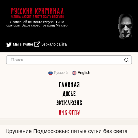
Русский Криминал
Истина любит действовать открыто
Словесной не место кляузе. Тише
ораторы! Ваше слово товарищ Маузер
Мы в Twitter
Зеркало сайта
Русский
English
Главная
Досье
Эксклюзив
ВЧК-ОГПУ
Крушение Подмосковья: пятые сутки без света