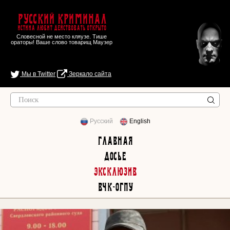
Русский Криминал
Истина любит действовать открыто
Словесной не место кляузе. Тише
ораторы! Ваше слово товарищ Маузер
Мы в Twitter
Зеркало сайта
Русский
English
Главная
Досье
Эксклюзив
ВЧК-ОГПУ