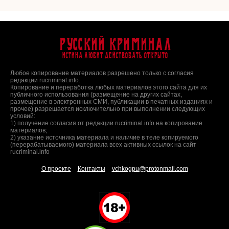
Русский Криминал
Истина любит действовать открыто
Любое копирование материалов разрешено только с согласия
редакции rucriminal.info.
Копирование и переработка любых материалов этого сайта для их
публичного использования (размещение на других сайтах,
размещение в электронных СМИ, публикации в печатных изданиях и
прочее) разрешается исключительно при выполнении следующих
условий:
1) получение согласия от редакции rucriminal.info на копирование
материалов;
2) указание источника материала и наличие в теле копируемого
(перерабатываемого) материала всех активных ссылок на сайт
rucriminal.info
О проекте
Контакты
vchkogpu@protonmail.com