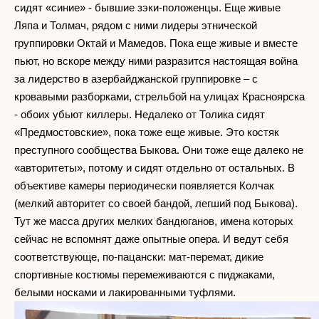
сидят «синие» - бывшие зэки-положенцы. Еще живые
Ляпа и Толмач, рядом с ними лидеры этнической
группировки Октай и Мамедов. Пока еще живые и вместе
пьют, но вскоре между ними разразится настоящая война
за лидерство в азербайджанской группировке – с
кровавыми разборками, стрельбой на улицах Красноярска
- обоих убьют киллеры. Недалеко от Толика сидят
«Предмостовские», пока тоже еще живые. Это костяк
преступного сообщества Быкова. Они тоже еще далеко не
«авторитеты», потому и сидят отдельно от остальных. В
объективе камеры периодически появляется Колчак
(мелкий авторитет со своей бандой, легший под Быкова).
Тут же масса других мелких бандюганов, имена которых
сейчас не вспомнят даже опытные опера. И ведут себя
соответствующе, по-пацански: мат-перемат, дикие
спортивные костюмы перемеживаются с пиджаками,
белыми носками и лакированными туфлями.