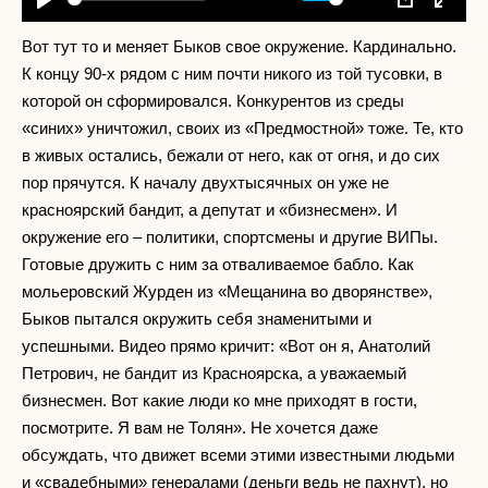
Play
Mute
Settings
PIP
Enter
fullscr
Вот тут то и меняет Быков свое окружение. Кардинально.
К концу 90-х рядом с ним почти никого из той тусовки, в
которой он сформировался. Конкурентов из среды
«синих» уничтожил, своих из «Предмостной» тоже. Те, кто
в живых остались, бежали от него, как от огня, и до сих
пор прячутся. К началу двухтысячных он уже не
красноярский бандит, а депутат и «бизнесмен». И
окружение его – политики, спортсмены и другие ВИПы.
Готовые дружить с ним за отваливаемое бабло. Как
мольеровский Журден из «Мещанина во дворянстве»,
Быков пытался окружить себя знаменитыми и
успешными. Видео прямо кричит: «Вот он я, Анатолий
Петрович, не бандит из Красноярска, а уважаемый
бизнесмен. Вот какие люди ко мне приходят в гости,
посмотрите. Я вам не Толян». Не хочется даже
обсуждать, что движет всеми этими известными людьми
и «свадебными» генералами (деньги ведь не пахнут), но