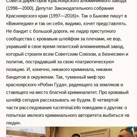
Совета директоров Красноярского алюминиевого завода
(1998—2000). Депутат Законодательного собрания
Красноярского края (1997—2016)». Так о Быкове пишут в
«Википедии» и так он себя, видимо, хочет представлять.
Не бандит с большой дороги, не лидер преступного
сообщества с кровавым шлейфом за плечами, не вор,
укравший в свое время гигантский алюминиевый завод,
который строили всем Советским Союзом, а бизнесмен и
политик, пострадавший за свою «патриотическую»
позицию. И, конечно, никакого криминала, никаких
бандитов в окружении. Так, туманный миф про
красноярского «Робин Гуда», радеющего за земляков и
ставящего на место блатной криминалитет. Про кровавый
шлейф сегодня рассказывать не будем. В четвертой
части расследования rucriminal.info поведаем о другом: о
попытках мелкого криминального авторитета выбиться «в
люди».