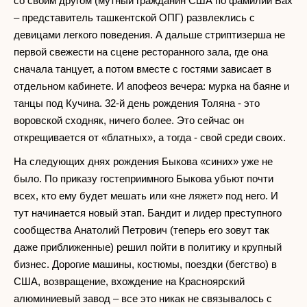
со своим другом (мутный гражданин США по фамилии Бах
– представитель ташкентской ОПГ) развлеклись с
девицами легкого поведения. А дальше стриптизерша не
первой свежести на сцене ресторанного зала, где она
сначала танцует, а потом вместе с гостями зависает в
отдельном кабинете. И апофеоз вечера: мурка на баяне и
танцы под Кучина. 32-й день рождения Толяна - это
воровской сходняк, ничего более. Это сейчас он
открещивается от «блатных», а тогда - свой среди своих.
На следующих днях рождения Быкова «синих» уже не
было. По приказу гостеприимного Быкова убьют почти
всех, кто ему будет мешать или «не ляжет» под него. И
тут начинается новый этап. Бандит и лидер преступного
сообщества Анатолий Петрович (теперь его зовут так
даже приближенные) решил пойти в политику и крупный
бизнес. Дорогие машины, костюмы, поездки (бегство) в
США, возвращение, вхождение на Красноярский
алюминиевый завод – все это никак не связывалось с