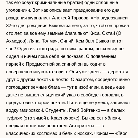
так его зовут криминальные братки) одни сплошные
уголовники. Вот как описывает празднование его дня
рождения журналист Алексей Тарасов: «На видеозаписи
32-го дня рождения Быкова за него, за то, чтоб он прожил
сто лет, за все ему земные блага пьют Киса, Октай (О.
Ахмедов), Ляпа, Толмач, Синий. Кем был Быков на тот
час? Один из этого ряда, но ниже рангом, поскольку не
сидел и ничем пока себя не показал. С появлением
парней с Предмостной за спиной он выходит в
совершенно иную категорию. Они уже здесь — держатся
друг с другом локоть к локтю. С азартом, сосредоточенно
поглощают земные блага — тут в изобилии, а ведь еще
даже не вышел ельцинский указ о свободе торговли, в
продуктовых шаром покати. Пить еще не умеют, запивают
водку газировкой. Студенты. Глеб Войтенко — в белых
туфлях (это зимой в Красноярске). Быков ест яблоки,
сверкая огромным перстнем. Авторитеты — в
классических костюмах и белых носках. Фоном — «Твоя