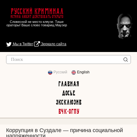
Русский Криминал
Истина любит действовать открыто
Словесной не место кляузе. Тише
ораторы! Ваше слово товарищ Маузер
Мы в Twitter
Зеркало сайта
Русский
English
Главная
Досье
Эксклюзив
ВЧК-ОГПУ
Коррупция в Суздале — причина социальной
напряженности