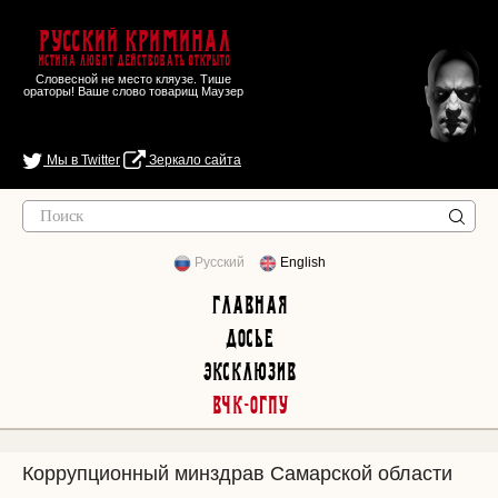
Русский Криминал
Истина любит действовать открыто
Словесной не место кляузе. Тише
ораторы! Ваше слово товарищ Маузер
Мы в Twitter
Зеркало сайта
Русский
English
Главная
Досье
Эксклюзив
ВЧК-ОГПУ
Коррупционный минздрав Самарской области