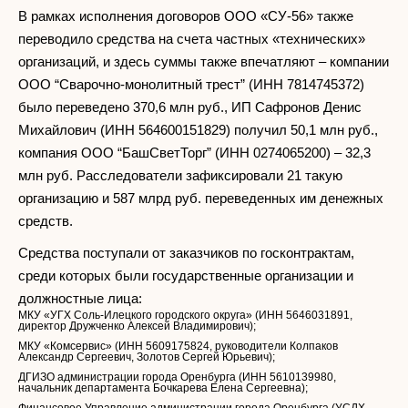
В рамках исполнения договоров ООО «СУ-56» также
переводило средства на счета частных «технических»
организаций, и здесь суммы также впечатляют – компании
ООО “Сварочно-монолитный трест” (ИНН 7814745372)
было переведено 370,6 млн руб., ИП Сафронов Денис
Михайлович (ИНН 564600151829) получил 50,1 млн руб.,
компания ООО “БашСветТорг” (ИНН 0274065200) – 32,3
млн руб. Расследователи зафиксировали 21 такую
организацию и 587 млрд руб. переведенных им денежных
средств.
Средства поступали от заказчиков по госконтрактам,
среди которых были государственные организации и
должностные лица:
МКУ «УГХ Соль-Илецкого городского округа» (ИНН 5646031891,
директор Дружченко Алексей Владимирович);
МКУ «Комсервис» (ИНН 5609175824, руководители Колпаков
Александр Сергеевич, Золотов Сергей Юрьевич);
ДГИЗО администрации города Оренбурга (ИНН 5610139980,
начальник департамента Бочкарева Елена Сергеевна);