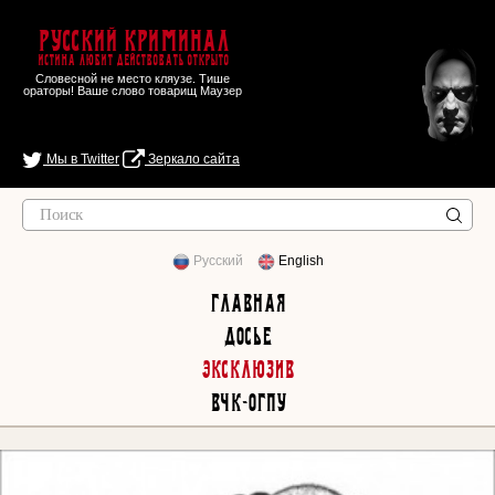
Русский Криминал
Истина любит действовать открыто
Словесной не место кляузе. Тише
ораторы! Ваше слово товарищ Маузер
Мы в Twitter
Зеркало сайта
Русский
English
Главная
Досье
Эксклюзив
ВЧК-ОГПУ