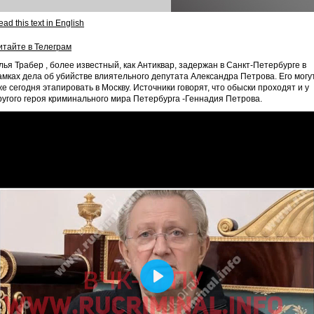
ad this text in English
итайте в Телеграм
лья Трабер , более известный, как Антиквар, задержан в Санкт-Петербурге в
амках дела об убийстве влиятельного депутата Александра Петрова. Его могу
же сегодня этапировать в Москву. Источники говорят, что обыски проходят и у
ругого героя криминального мира Петербурга -Геннадия Петрова.
Play