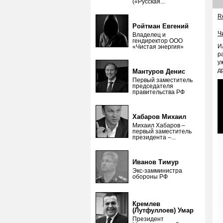
(«Русская...
Re
Ройтман Евгений
Ч
Владелец и
гендиректор ООО
И
«Чистая энергия»
р
у
д
Мантуров Денис
Первый заместитель
председателя
правительства РФ
Хабаров Михаил
Михаил Хабаров –
первый заместитель
президента –...
Иванов Тимур
Экс-замминистра
обороны РФ
Кремлев
(Лутфуллоев) Умар
Президент