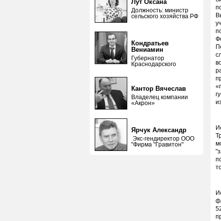
Лут Оксана
п
Должность: министр
В
сельского хозяйства РФ
у
п
Ф
Кондратьев
П
Вениамин
с
Губернатор
в
Краснодарского
р
п
«
Кантор Вячеслав
г
Владелец компании
и
«Акрон»
И
Ярчук Александр
Т
Экс-гендиректор ООО
м
"Фирма "Гравитон"
"
п
т
И
ф
5
п