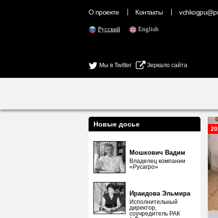
О проекте
Контакты
vchkogpu@pr
Русский
English
Мы в Twitter
Зеркало сайта
Новые досье
20
Мошкович Вадим
Владелец компании
«Русагро»
Ираидова Эльмира
Исполнительный
директор,
соучредитель РАК