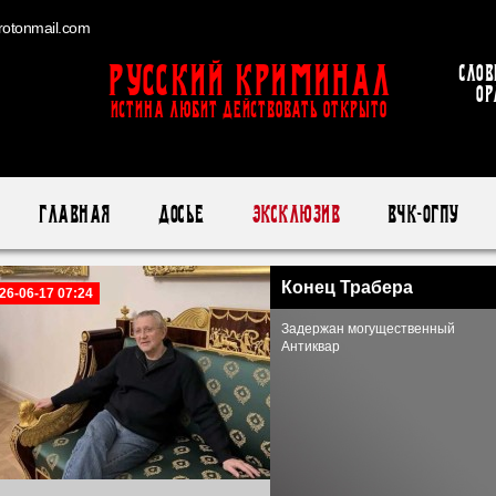
otonmail.com
Русский Криминал
Слов
ор
ИСТИНА ЛЮБИТ ДЕЙСТВОВАТЬ ОТКРЫТО
Главная
Досье
Эксклюзив
ВЧК-ОГПУ
Конец Трабера
26-06-17 07:24
Задержан могущественный
Антиквар