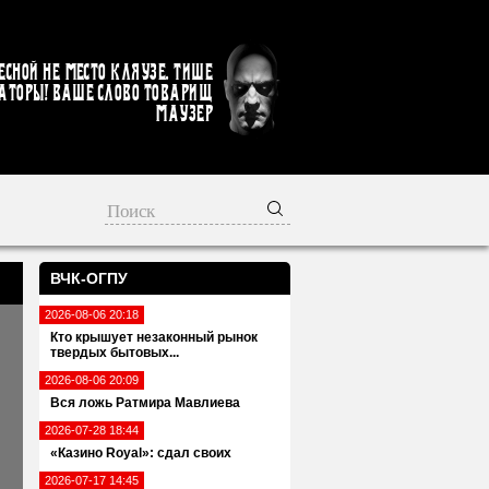
есной не место кляузе. Тише
аторы! Ваше слово товарищ
Маузер
ВЧК-ОГПУ
2026-08-06 20:18
Кто крышует незаконный рынок
твердых бытовых...
2026-08-06 20:09
Вся ложь Ратмира Мавлиева
2026-07-28 18:44
«Казино Royal»: сдал своих
2026-07-17 14:45