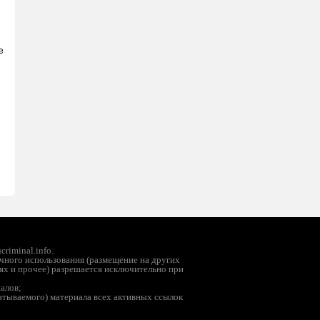
е
riminal.info.
чного использования (размещение на других
ях и прочее) разрешается исключительно при
иалов;
батываемого) материала всех активных ссылок