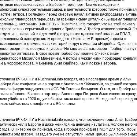
ортовая перевалка грузов, а Выборг – тоже порт. Там же находится и
ыборгский судостроительный завод, в деятельности которого также принимал
частие Петров. Последний перед смертью начал активно распродавать активы
оскольку планировал перебрать за границу к сыну Виталию (бывшему гонщику
ормулы-1). Источники ВЧК-ОГПУ и Rucriminal.info говорят, что на этой почве у
етрова возник серьезный конфликт с Трабером. А Трабер человек опасный. Э
ледует из показаний свидетелей (сотрудников адвокатской коллегии ЕПАП,
озглавляемой однокурсником президента Николаем Егоровым) в связи с
асследованием криминальных историй вокруг компании «Норебо». Один из ни
рямо говорит, что поступали угрозы: Не сделаешь, как говорит Трабер- начнут
говорить» автоматы. В свое время Трабер был крайне близок с вице-
убернатором Михаилом Маневичем. А потом и между ними произошел конфли
з-за морского порта. Маневича убил снайпер. Как и позже Петрова.
сточники ВЧК-ОГПУ и Rucriminal.info говорят, что в последнее время у Ильи
рабера был конфликт из-за портов с Анатолием Яблонским, за спиной которог
ощная фигура замдиректора ФСБ РФ Евгения Ловырева. О том, что Трабер мо
заказать" своего бывшего партнера Александра Петрова было известно сразу
осле убийства в 2020 году и об этом писал наш проект. Но ход этой версии да
олько сейчас после конфликта с Яблонским.
сточники ВЧК-ОГПУ и Rucriminal.info говорят, что последние годы Илья Трабер
актически жил в Европе и даже женился на девушке из Латвии, моложе него н
2 года. В Питер же он приехал, когда в городе проходил ПМЭФ для того, чтобы
ровести ряд встреч. Назад его уже не отпустили. Илья Трабер был лично знак