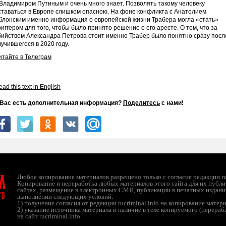
 Владимиром Путиным и очень много знает. Позволять такому человеку
ставаться в Европе слишком опасною. На фоне конфликта с Анатолием
блонским именно информация о европейской жизни Трабера могла «стать»
риггером для того, чтобы было принято решение о его аресте. О том, что за
бийством Александра Петрова стоит именно Трабер было понятно сразу посл
лучившегося в 2020 году.
итайте в Телеграм
ad this text in English
 Вас есть дополнительная информация?
Поделитесь
с нами!
л
Любое копирование материалов разрешено только с согласия редакции ruc
Копирование и переработка любых материалов этого сайта для их публи
сайтах, размещение в электронных СМИ, публикации в печатных издани
ТО
выполнении следующих условий:
1) получение согласия от редакции rucriminal.info на копирование матер
2) указание источника материала и наличие в теле копируемого (перера
на сайт rucriminal.info