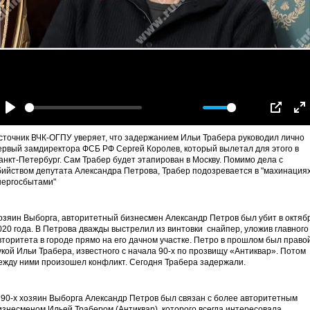
-00:12
Play
Mute
Settings
PIP
En
fu
сточник ВЧК-ОГПУ уверяет, что задержанием Ильи Трабера руководил лично
ервый замдиректора ФСБ РФ Сергей Королев, который вылетал для этого в
анкт-Петербург. Сам Трабер будет этапирован в Москву. Помимо дела с
бийством депутата Александра Петрова, Трабер подозревается в "махинациях
нергосбытами"
озяин Выборга, авторитетный бизнесмен Александр Петров был убит в октяб
020 года. В Петрова дважды выстрелил из винтовки снайпер, уложив главного
вторитета в городе прямо на его дачном участке. Петро в прошлом был право
укой Ильи Трабера, известного с начала 90-х по прозвищу «Антиквар». Потом
ежду ними произошел конфликт. Сегодня Трабера задержали.
 90-х хозяин Выборга Александр Петров был связан с более авторитетным
изнесменом Ильей Трабером (Антиквар), которого всегда интересовала