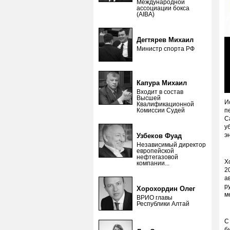
Международной
ассоциации бокса
(AIBA)
Дегтярев Михаил
Министр спорта РФ
Капура Михаил
Входит в состав
Высшей
И
Квалификационной
Комиссии Судей
п
С
у
э
Узбеков Фуад
Независимый директор
европейской
нефтегазовой
Х
компании...
2
а
р
Хорохордин Олег
м
ВРИО главы
Республики Алтай
С
б