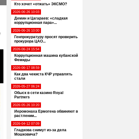
Кто хочет «отжать» ЭКСМО?
2026-06-26 10:03
Демин и Цагараев: «сладкая
коррупционная пара»...
2026-06-26 10:00
т
Генпрокуратуру просят проверить
прокурора ЦАО...
2026-06-24 15:54
Коррупционная машина кубанской
Фемиды
2026-06-17 08:59
Как два чекиста КЧР управлять
стали
2026-05-27 06:24
Обыск в сети казино Royal
Partners
2026-05-26 10:20
Иеромонаха Ермогена обвиняют в
растлении...
2026-04-12 07:09
Гладкова снимут из-за дела
Мошковича?