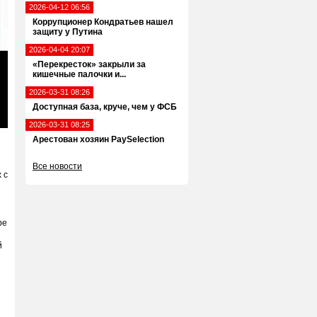
2026-04-12 06:56
Коррупционер Кондратьев нашел
защиту у Путина
2026-04-04 20:07
«Перекресток» закрыли за
кишечные палочки и...
2026-03-31 08:26
Доступная база, круче, чем у ФСБ
ter
2026-03-31 08:25
llscreen
Арестован хозяин PaySelection
Все новости
 с
ре
й