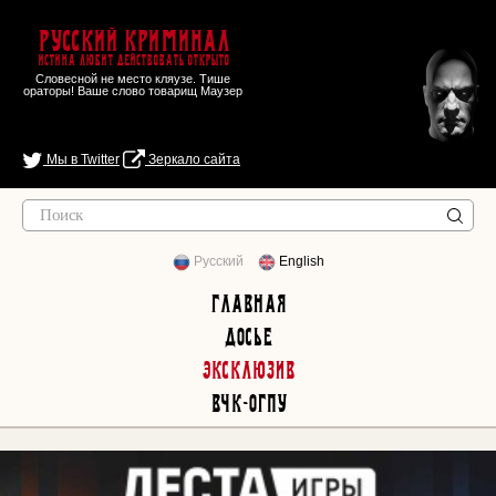
Русский Криминал
Истина любит действовать открыто
Словесной не место кляузе. Тише
ораторы! Ваше слово товарищ Маузер
Мы в Twitter
Зеркало сайта
Русский
English
Главная
Досье
Эксклюзив
ВЧК-ОГПУ