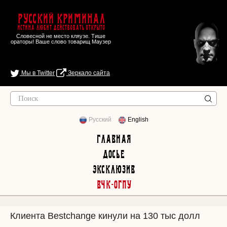
Русский Криминал
Истина любит действовать открыто
Словесной не место кляузе. Тише
ораторы! Ваше слово товарищ Маузер
Мы в Twitter
Зеркало сайта
Русский
English
Главная
Досье
Эксклюзив
ВЧК-ОГПУ
Клиента Bestchange кинули на 130 тыс долл