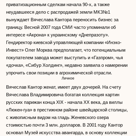
приватизационным сделкам начала 90-х, а также
неудавшееся дело с распродажей земли МКЗ№1
вынуждает Вячеслава Кантора переносить бизнес за
границу. Весной 2007 года СМИ часто упоминали об
интересе «Акрона» к украинскому «Днепразоту».
Гендиректор киевской управляющей компании «Инэко-
Инвест» Олег Морква предполагает, что потенциальным
покупателем завода может выступить и «Газпром», чья
«дочка», «Сибур Холдинг», недавно заявила о намерении
упрочить свои позиции в агрохимической отрасли.
Личное
Вячеслав Кантор женат, имеет двух дочерей. На счету
Вячеслава Владимировича богатая коллекция картин
русских парижан конца XIX - начала XX века, да виллы
«Люкен-гуа» в престижном районе швейцарской столицы,
с живописным видом на гладь Женевского озера
стоимостью почти 3 млн. долларов. В 2001 году Кантор
основал Музей искусства авангарда, в основу коллекции