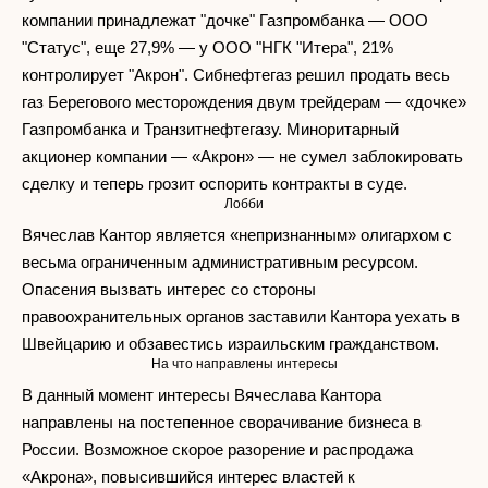
компании принадлежат "дочке" Газпромбанка — ООО
"Статус", еще 27,9% — у ООО "НГК "Итера", 21%
контролирует "Акрон". Сибнефтегаз решил продать весь
газ Берегового месторождения двум трейдерам — «дочке»
Газпромбанка и Транзитнефтегазу. Миноритарный
акционер компании — «Акрон» — не сумел заблокировать
сделку и теперь грозит оспорить контракты в суде.
Лобби
Вячеслав Кантор является «непризнанным» олигархом с
весьма ограниченным административным ресурсом.
Опасения вызвать интерес со стороны
правоохранительных органов заставили Кантора уехать в
Швейцарию и обзавестись израильским гражданством.
На что направлены интересы
В данный момент интересы Вячеслава Кантора
направлены на постепенное сворачивание бизнеса в
России. Возможное скорое разорение и распродажа
«Акрона», повысившийся интерес властей к