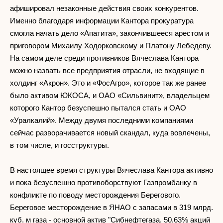
афишировал незаконные действия своих конкурентов.
Именно благодаря информации Кантора прокуратура
смогла начать дело «Апатита», закончившееся арестом и
приговором Михаилу Ходорковскому и Платону Лебедеву.
На самом деле среди противников Вячеслава Кантора
можно назвать все предприятия отрасли, не входящие в
холдинг «Акрон». Это и «ФосАгро», которое так же ранее
было активом ЮКОСА, и ОАО «Сильвинит», владельцем
которого Кантор безуспешно пытался стать и ОАО
«Уралкалий». Между двумя последними компаниями
сейчас разворачивается новый скандал, куда вовлечены,
в том числе, и госструктуры.
В настоящее время структуры Вячеслава Кантора активно
и пока безуспешно противоборствуют Газпромбанку в
конфликте по поводу месторождения Берегового.
Береговое месторождение в ЯНАО с запасами в 319 млрд.
куб. м газа - основной актив "Сибнефтегаза. 50,63% акций