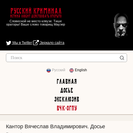
Русский Криминал
Истина любит действовать открыто
Словесной не место кляузе. Тише
ораторы! Ваше слово товарищ Маузер
Мы в Twitter
Зеркало сайта
Русский
English
Главная
Досье
Эксклюзив
ВЧК-ОГПУ
Кантор Вячеслав Владимирович. Досье