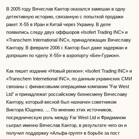
В 2005 году Вячеслав Кантор оказался замешан в одну
детективную историю, связанную с попыткой продажи
ракет X-55 в Иран и Китай через Украину. В деле
появились следу двух оффшоров «Isofert Trading INC» и
«Transchem International INC», принадлежащих Вячеславу
Кантору. В феврале 2006 г. Кантор был даже задержан и
допрошен по «делу Х-55» в аэропорту «Бен-Гурион».
Как пишет издание «Новый регион»: «Isofert Trading INC» и
«Transchem Internetional INC», по данным украинских СМИ
связаны с финансовыми операциями компании "Far West
Ltd" и принадлежат российскому бизнесмену Вячеславу
Кантору, который весной был назначен советником
Виктора Ющенко. … По мнению этих источников,
посредническую роль между Far West Ltd и Фридманом
сыграл именно Вячеслав Кантор, в результате чего он и
получил поддержку «Альфа-групп» в борьбе за пост