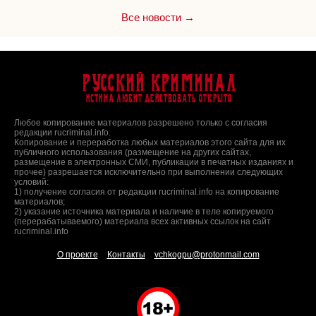
Все новости →
Русский Криминал
Истина любит действовать открыто
Любое копирование материалов разрешено только с согласия
редакции rucriminal.info.
Копирование и переработка любых материалов этого сайта для их
публичного использования (размещение на других сайтах,
размещение в электронных СМИ, публикации в печатных изданиях и
прочее) разрешается исключительно при выполнении следующих
условий:
1) получение согласия от редакции rucriminal.info на копирование
материалов;
2) указание источника материала и наличие в теле копируемого
(перерабатываемого) материала всех активных ссылок на сайт
rucriminal.info
О проекте
Контакты
vchkogpu@protonmail.com