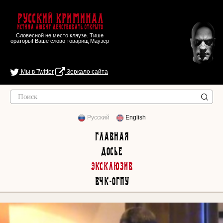
Русский Криминал
Истина любит действовать открыто
Словесной не место кляузе. Тише
ораторы! Ваше слово товарищ Маузер
Мы в Twitter
Зеркало сайта
Русский
English
Главная
Досье
Эксклюзив
ВЧК-ОГПУ