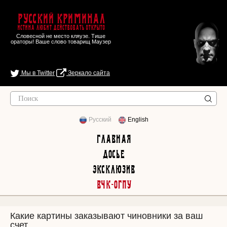
Русский Криминал
Истина любит действовать открыто
Словесной не место кляузе. Тише
ораторы! Ваше слово товарищ Маузер
Мы в Twitter
Зеркало сайта
Русский
English
Главная
Досье
Эксклюзив
ВЧК-ОГПУ
Какие картины заказывают чиновники за ваш
счет