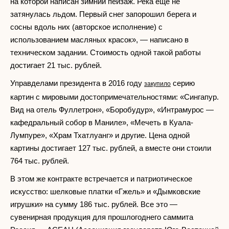
на которой написан зимний пейзаж. Река еще не
затянулась льдом. Первый снег запорошил берега и
сосны вдоль них (авторское исполнение) с
использованием масляных красок», — написано в
техническом задании. Стоимость одной такой работы
достигает 21 тыс. рублей.
Управделами президента в 2016 году
серию
закупило
картин с мировыми достопримечательностями: «Сингапур.
Вид на отель Фуллетрон», «Боробудур», «Интрамурос —
кафедральный собор в Маниле», «Мечеть в Куала-
Лумпуре», «Храм Тхатлуанг» и другие. Цена одной
картины достигает 127 тыс. рублей, а вместе они стоили
764 тыс. рублей.
В этом же контракте встречается и патриотическое
искусство: шелковые платки «Гжель» и «Дымковские
игрушки» на сумму 186 тыс. рублей. Все это —
сувенирная продукция для прошлогоднего саммита