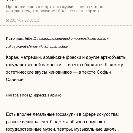
Проанализировали арт-госзакупки — ни за что не
догадаетесь, кто покупает больше всего картин
2017-08-23 07:12
Источник:
https://russiangate.com/goskompanies/kakie-kartiny-
zakazyvayut-chinovniki-za-vash-schet/
Коран, матрешки, армейские фрески и другие арт-объекты
государственной важности — во что обходятся бюджету
эстетические вкусы чиновников — в тексте Софьи
Савиной.
Люстра в поезд, фреска в армию
Есть вполне легальные госзакупки в сфере искусства:
разные вещи за счет бюджета обычно покупают
государственные музеи, театры, музыкальные школы.