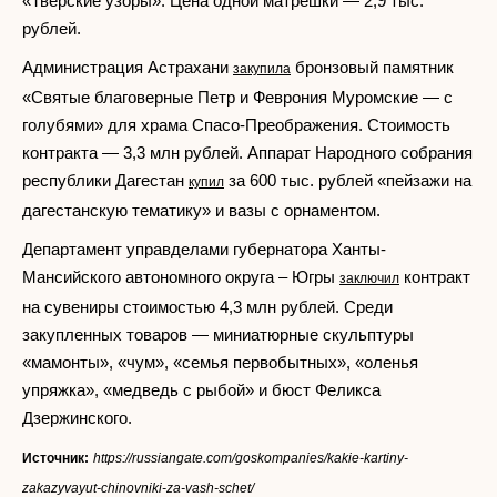
«Тверские узоры». Цена одной матрешки — 2,9 тыс.
рублей.
Администрация Астрахани
бронзовый памятник
закупила
«Святые благоверные Петр и Феврония Муромские — с
голубями» для храма Спасо-Преображения. Стоимость
контракта — 3,3 млн рублей. Аппарат Народного собрания
республики Дагестан
за 600 тыс. рублей «пейзажи на
купил
дагестанскую тематику» и вазы с орнаментом.
Департамент управделами губернатора Ханты-
Мансийского автономного округа – Югры
контракт
заключил
на сувениры стоимостью 4,3 млн рублей. Среди
закупленных товаров — миниатюрные скульптуры
«мамонты», «чум», «семья первобытных», «оленья
упряжка», «медведь с рыбой» и бюст Феликса
Дзержинского.
Источник:
https://russiangate.com/goskompanies/kakie-kartiny-
zakazyvayut-chinovniki-za-vash-schet/