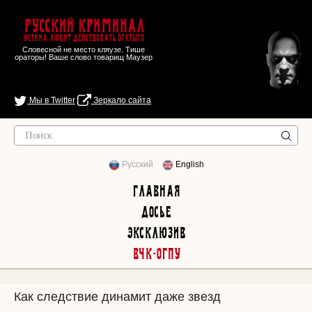
Русский Криминал
Истина любит действовать открыто
Словесной не место кляузе. Тише
ораторы! Ваше слово товарищ Маузер
Мы в Twitter
Зеркало сайта
Русский
English
Главная
Досье
Эксклюзив
ВЧК-ОГПУ
Как следствие динамит даже звезд