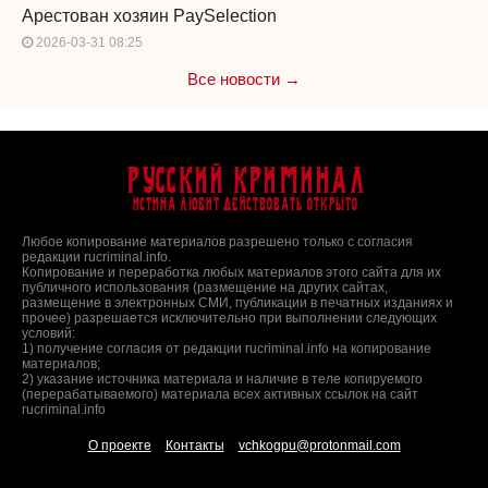
Арестован хозяин PaySelection
2026-03-31 08:25
Все новости →
Русский Криминал
Истина любит действовать открыто
Любое копирование материалов разрешено только с согласия
редакции rucriminal.info.
Копирование и переработка любых материалов этого сайта для их
публичного использования (размещение на других сайтах,
размещение в электронных СМИ, публикации в печатных изданиях и
прочее) разрешается исключительно при выполнении следующих
условий:
1) получение согласия от редакции rucriminal.info на копирование
материалов;
2) указание источника материала и наличие в теле копируемого
(перерабатываемого) материала всех активных ссылок на сайт
rucriminal.info
О проекте
Контакты
vchkogpu@protonmail.com