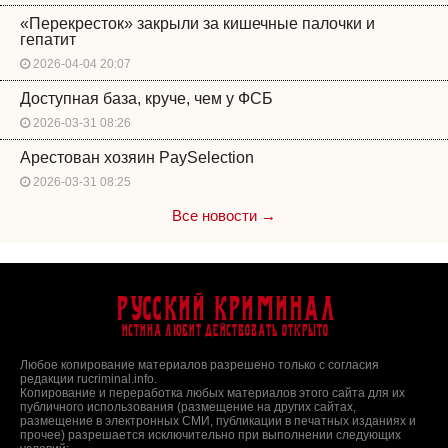
«Перекресток» закрыли за кишечные палочки и
гепатит
2026-04-04 20:07
Доступная база, круче, чем у ФСБ
2026-03-31 08:26
Арестован хозяин PaySelection
2026-03-31 08:25
Все новости →
Русский Криминал
Истина любит действовать открыто
Любое копирование материалов разрешено только с согласия
редакции rucriminal.info.
Копирование и переработка любых материалов этого сайта для их
публичного использования (размещение на других сайтах,
размещение в электронных СМИ, публикации в печатных изданиях и
прочее) разрешается исключительно при выполнении следующих