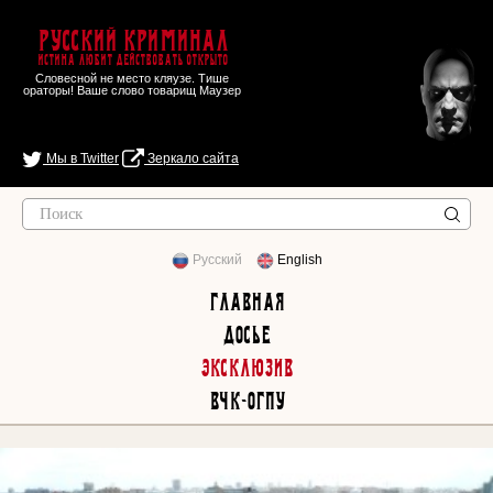
Русский Криминал
Истина любит действовать открыто
Словесной не место кляузе. Тише
ораторы! Ваше слово товарищ Маузер
Мы в Twitter
Зеркало сайта
Русский
English
Главная
Досье
Эксклюзив
ВЧК-ОГПУ