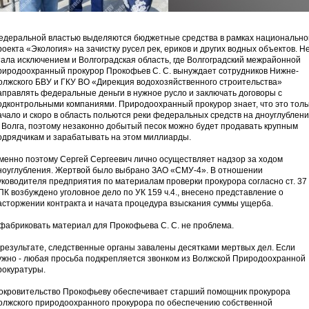
едеральной властью выделяются бюджетные средства в рамках национально
роекта «Экология» на зачистку русел рек, ериков и других водных объектов. Н
тала исключением и Волгоградская область, где Волгоградский межрайонной
риродоохранный прокурор Прокофьев С. С. вынуждает сотрудников Нижне-
олжского БВУ и ГКУ ВО «Дирекция водохозяйственного строительства»
аправлять федеральные деньги в нужное русло и заключать договоры с
одконтрольными компаниями. Природоохранный прокурор знает, что это толь
ачало и скоро в область польются реки федеральных средств на дноуглублен
. Волга, поэтому незаконно добытый песок можно будет продавать крупным
одрядчикам и зарабатывать на этом миллиарды.
менно поэтому Сергей Сергеевич лично осуществляет надзор за ходом
ноуглубления. Жертвой было выбрано ЗАО «СМУ-4». В отношении
уководителя предприятия по материалам проверки прокурора согласно ст. 37
ПК возбуждено уголовное дело по УК 159 ч.4., внесено представление о
асторжении контракта и начата процедура взыскания суммы ущерба.
фабриковать материал для Прокофьева С. С. не проблема.
 результате, следственные органы завалены десятками мертвых дел. Если
ужно - любая просьба подкрепляется звонком из Волжской Природоохранной
рокуратуры.
окровительство Прокофьеву обеспечивает старший помощник прокурора
олжского природоохранного прокурора по обеспечению собственной