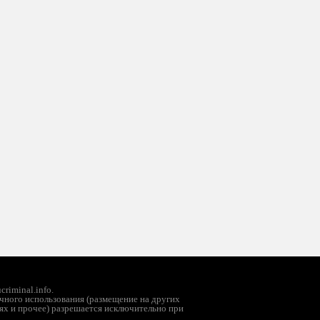
riminal.info.
чного использования (размещение на других
ях и прочее) разрешается исключительно при