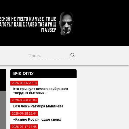
есной не место кляузе. Тише
аторы! Ваше слово товарищ
Маузер
ВЧК-ОГПУ
2026-08-06 20:18
Кто крышует незаконный рынок
твердых бытовых...
2026-08-06 20:09
Вся ложь Ратмира Мавлиева
2026-07-28 18:44
«Казино Royal»: сдал своих
2026-07-17 14:45