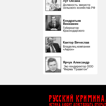
Лут Оксана
Должность: министр
сельского хозяйства РФ
Кондратьев
Вениамин
Губернатор
Краснодарского
Кантор Вячеслав
Владелец компании
«Акрон»
Ярчук Александр
Экс-гендиректор ООО
"Фирма "Гравитон"
Русский Кримина
ИСТИНА ЛЮБИТ ДЕЙСТВОВАТЬ ОТКРЫ