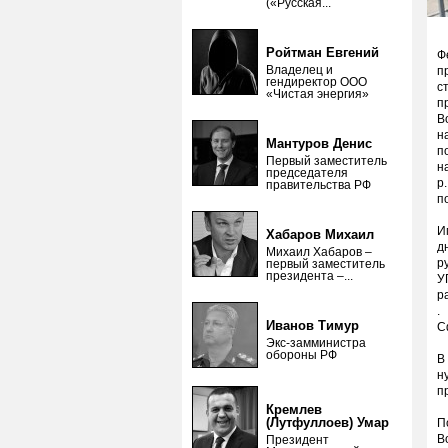
(«Русская...
Ройтман Евгений
Ф
Владелец и
п
гендиректор ООО
с
«Чистая энергия»
п
В
н
Мантуров Денис
п
Первый заместитель
н
председателя
р
правительства РФ
п
И
Хабаров Михаил
д
Михаил Хабаров –
р
первый заместитель
президента –...
У
р
.
Иванов Тимур
С
Экс-замминистра
обороны РФ
В
н
п
Кремлев
(Лутфуллоев) Умар
П
В
Президент