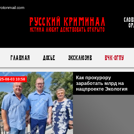
otonmail.com
Русский Криминал
Слов
ор
ИСТИНА ЛЮБИТ ДЕЙСТВОВАТЬ ОТКРЫТО
Главная
Досье
Эксклюзив
ВЧК-ОГПУ
Как прокурору
25-08-03 10:58
заработать млрд на
нацпроекте Экология