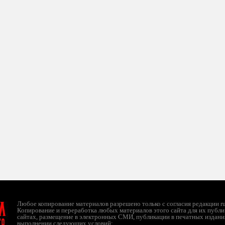
л
Любое копирование материалов разрешено только с согласия редакции ruc
Копирование и переработка любых материалов этого сайта для их публи
сайтах, размещение в электронных СМИ, публикации в печатных издани
ТО
выполнении следующих условий: