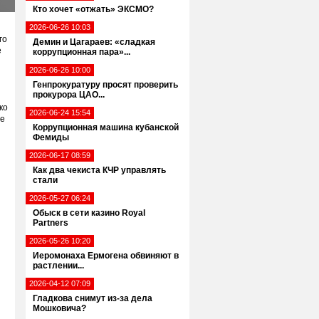
Кто хочет «отжать» ЭКСМО?
2026-06-26 10:03
го
Демин и Цагараев: «сладкая
е
коррупционная пара»...
2026-06-26 10:00
Генпрокуратуру просят проверить
прокурора ЦАО...
ко
2026-06-24 15:54
ие
Коррупционная машина кубанской
Фемиды
2026-06-17 08:59
Как два чекиста КЧР управлять
стали
2026-05-27 06:24
Обыск в сети казино Royal
Partners
2026-05-26 10:20
Иеромонаха Ермогена обвиняют в
растлении...
2026-04-12 07:09
Гладкова снимут из-за дела
Мошковича?