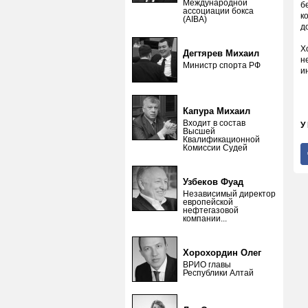
Международной
б
ассоциации бокса
к
(AIBA)
д
Х
Дегтярев Михаил
н
Министр спорта РФ
и
Капура Михаил
Входит в состав
У
Высшей
Квалификационной
Комиссии Судей
Узбеков Фуад
Независимый директор
европейской
нефтегазовой
компании...
Хорохордин Олег
ВРИО главы
Республики Алтай