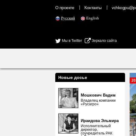
О проекте
Контакты
vchkogpu@pr
Русский
English
Мы в Twitter
Зеркало сайта
Новые досье
20
Мошкович Вадим
Владелец компании
«Русагро»
Ираидова Эльмира
Исполнительный
директор,
соучредитель РАК