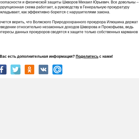
езопасности и физической защиты Шкворов Михаил Юрьевич. Все довольны –
оррупционная схема работает, а руководству в Генеральную прокуратуру
окладывает, как эффективно борются с нарушителями закона.
очется верить, что Волжского Природоохранного прокурора Илюшина держат 
еведении относительно незаконных доходов Шкворова и Прокофьева, ведь
нтересы данных прокуроров сводятся к защите только собственных карманов
 Вас есть дополнительная информация?
Поделитесь
с нами!