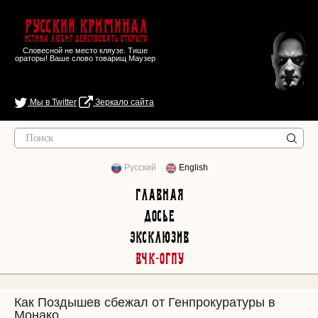
Русский Криминал
Истина любит действовать открыто
Словесной не место кляузе. Тише
ораторы! Ваше слово товарищ Маузер
Мы в Twitter
Зеркало сайта
Русский
English
Главная
Досье
Эксклюзив
ВЧК-ОГПУ
Как Поздышев сбежал от Генпрокуратуры в
Монако