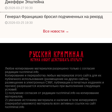
Джеффри Эпштейна
2026-03-27 00:30
Генерал Францишко бросил подчиненных на рекорд
2026-03-25 19:30
Все новости →
Русский Криминал
Истина любит действовать открыто
Любое копирование материалов разрешено только с согласия
редакции rucriminal.info.
Копирование и переработка любых материалов этого сайта для их
публичного использования (размещение на других сайтах,
размещение в электронных СМИ, публикации в печатных изданиях и
прочее) разрешается исключительно при выполнении следующих
условий:
1) получение согласия от редакции rucriminal.info на копирование
материалов;
2) указание источника материала и наличие в теле копируемого
(перерабатываемого) материала всех активных ссылок на сайт
rucriminal.info