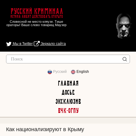
Русский Криминал
Истина любит действовать открыто
Словесной не место кляузе. Тише
ораторы! Ваше слово товарищ Маузер
Мы в Twitter
Зеркало сайта
Русский
English
Главная
Досье
Эксклюзив
ВЧК-ОГПУ
Как национализируют в Крыму