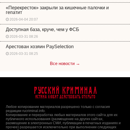
«Перекресток» закрыли за кишечные палочки и
гепатит
2026-04-04 20:07
Доступная база, круче, чем у ФСБ
2026-03-31 08:26
Арестован хозяин PaySelection
2026-03-31 08:25
Все новости →
Русский Криминал
Истина любит действовать открыто
Любое копирование материалов разрешено только с согласия
редакции rucriminal.info.
Копирование и переработка любых материалов этого сайта для их
публичного использования (размещение на других сайтах,
размещение в электронных СМИ, публикации в печатных изданиях и
прочее) разрешается исключительно при выполнении следующих