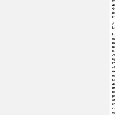
м
д
Ф
н
к
А
Ц
Н
г
п
ц
с
А
б
к
«
и
н
к
д
и
п
р
о
к
с
п