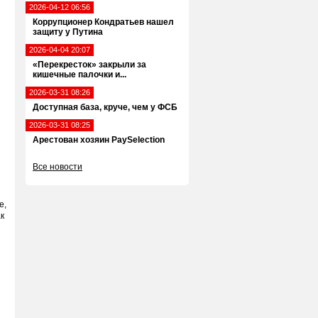
2026-04-12 06:56
Коррупционер Кондратьев нашел
защиту у Путина
2026-04-04 20:07
«Перекресток» закрыли за
кишечные палочки и...
2026-03-31 08:26
Доступная база, круче, чем у ФСБ
2026-03-31 08:25
Арестован хозяин PaySelection
Все новости
е,
к