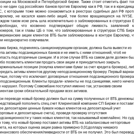
озиции на Московской и Петербургской бирже. Также стоит отметить факт тог
то ни один суд российских банков против Евроклир как в РФ, так и в юрисдикц
С, с которыми тоже можно ознакомиться в реестрах судебных дел РФ прот
вроклир, не касался каких-либо акций, тем более вращающихся на NYSE.
аждом таком иске речь шла исключительно о заблокированных в структурах 
вробондах, что косвенно подтверждает общую лживость заявлений к
рокеров, так и главы ЦБ о том, что заблокированные в структурах СПБ Бир
мериканские акции клиентов ВТБ были заблокированы в контуре Евроклир, ч
ни неоднократно озвучивали.
ама биржа, подчиняясь санкционирующим органам, должна была вывести из
ула активы подсанкционных банков и не иметь с ними отношений, чтоб не
опасть под вторичные санкции. И в этом случае ВТБ на самом деле должен бы
ибо позволить клиентам продать свои акции и принудительно закрыть
аржинальные позиции (покупка клиентами бумаг за счет кредита брокера), ли
ередать активы клиентов другому неподсанкционному брокеру. Первый вариа
учше, потому что исключает договорные отношения подсанкционного брокера
еподсанкционным. Клиенты продали- клиенты не под санкциями, никто ничего
е нарушил. Поэтому Совкомбанк поступил именно так, установив своим
лиентам сроки обязательной продажи всех активов.
ри переводе новый брокер должен был на сумму полученных от ВТБ денежны
редств/акций пополнить спец.счет Клиринговой компании СП Биржи и постави
 ее депозитарии ценные бумаги новых клиентов на депозитарный учет
торговые и депозитарные счета), проведя проверку отсутствия
одсанкционности у таких новых клиентов, так называемый комплайенс. Но суд
о тому, что новый брокер поставил активы ВТБ на забалансовые неторговые
чета, на которых оценка акции равна примерно 0,01доллару никакого
инансового обеспечения/ликвидности от ВТБ он не получил. Это был перевод