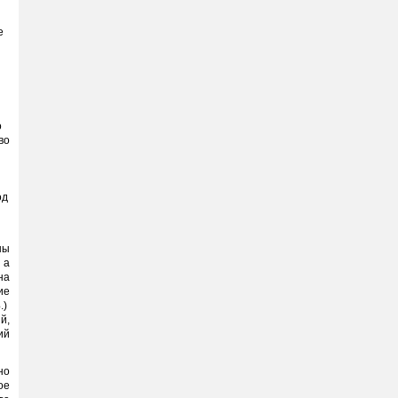
е
о
во
од
ны
 а
на
ие
.)
й,
ий
но
ое