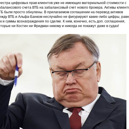
еестра цифровых прав клиентов уже не имеющих материальной стоимости с
абалансового счета ВТБ на забалансовый счет нового брокера. Активы клиент
ТБ были просто обнулены. В прилагаемом соглашении на перевод активов
ежду ВТБ и Альфа-Банком неслучайно не фигурируют какие-либо цифры, рав
ак и суммы вознаграждения по сделке. К ним, конечно, есть доп. соглашения,
оторые ни Костин ни Фридман никому и никогда не покажут даже в судах!