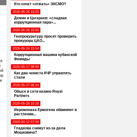
Кто хочет «отжать» ЭКСМО?
2026-06-26 10:03
Демин и Цагараев: «сладкая
коррупционная пара»...
2026-06-26 10:00
Генпрокуратуру просят проверить
прокурора ЦАО...
2026-06-24 15:54
Коррупционная машина кубанской
Фемиды
ся
ы
2026-06-17 08:59
ей
Как два чекиста КЧР управлять
ор
стали
пе
2026-05-27 06:24
Обыск в сети казино Royal
Partners
2026-05-26 10:20
Иеромонаха Ермогена обвиняют в
растлении...
2026-04-12 07:09
Гладкова снимут из-за дела
Мошковича?