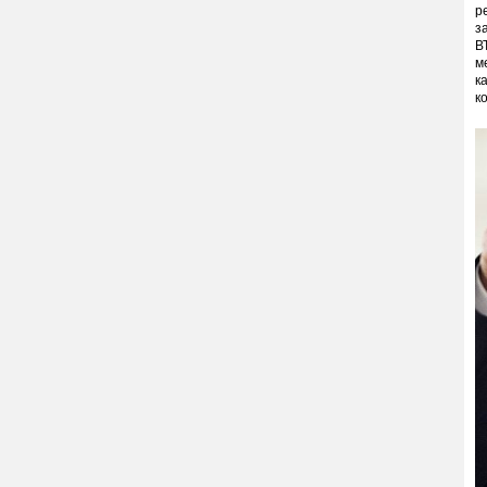
р
з
В
м
к
к