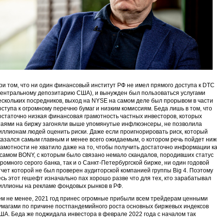
ри том, что ни один финансовый институт РФ не имел прямого доступа к DTC
центральному депозитарию США), и вынужден был пользоваться услугами
ескольких посредников, выход на NYSE на самом деле был прорывом в части
оступа к огромному перечню бумаг и низким комиссиям. Беда лишь в том, что
остаточно низкая финансовая грамотность частных инвесторов, которых
таями на биржу загоняли выше упомянутые инфлюэнсеры, не позволила
иллионам людей оценить риски. Даже если проигнорировать риск, который
казался самым главным и менее всего ожидаемым, о котором речь пойдет ниж
рамотности не хватило даже на то, чтобы получить достаточно информации ка
 самом BONY, с которым было связано немало скандалов, породивших статус
громного серого банка, так и о Санкт-Петербургской бирже, ни один годовой
тчет которой не был проверен аудиторской компанией группы Big 4. Поэтому
есь этот гешефт изначально пах хорошо разве что для тех, кто зарабатывал
иллионы на рекламе фондовых рынков в РФ.
ем не менее, 2021 год принес огромные прибыли всем трейдерам ценными
умагами по причине постпандемийного роста основных биржевых индексов
ША. Беда же поджидала инвестора в феврале 2022 года с началом так