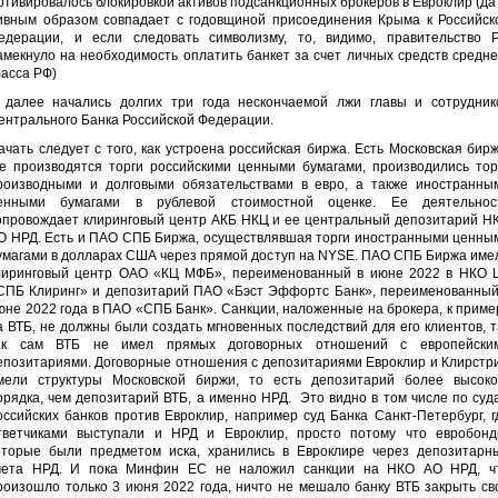
отивировалось блокировкой активов подсанкционных брокеров в Евроклир (да
ивным образом совпадает с годовщиной присоединения Крыма к Российск
едерации, и если следовать символизму, то, видимо, правительство 
амекнуло на необходимость оплатить банкет за счет личных средств средне
ласса РФ)
 далее начались долгих три года нескончаемой лжи главы и сотрудник
ентрального Банка Российской Федерации.
ачать следует с того, как устроена российская биржа. Есть Московская бирж
де производятся торги российскими ценными бумагами, производились тор
роизводными и долговыми обязательствами в евро, а также иностранны
енными бумагами в рублевой стоимостной оценке. Ее деятельнос
опровождает клиринговый центр АКБ НКЦ и ее центральный депозитарий Н
О НРД. Есть и ПАО СПБ Биржа, осуществлявшая торги иностранными ценны
умагами в долларах США через прямой доступ на NYSE. ПАО СПБ Биржа име
лиринговый центр ОАО «КЦ МФБ», переименованный в июне 2022 в НКО 
СПБ Клиринг» и депозитарий ПАО «Бэст Эффортс Банк», переименованный
юне 2022 года в ПАО «СПБ Банк». Санкции, наложенные на брокера, к приме
а ВТБ, не должны были создать мгновенных последствий для его клиентов, т
ак сам ВТБ не имел прямых договорных отношений с европейски
епозитариями. Договорные отношения с депозитариями Евроклир и Клирстр
мели структуры Московской биржи, то есть депозитарий более высоко
орядка, чем депозитарий ВТБ, а именно НРД. Это видно в том числе по суд
оссийских банков против Евроклир, например суд Банка Санкт-Петербург, г
тветчиками выступали и НРД и Евроклир, просто потому что евробонд
оторые были предметом иска, хранились в Евроклире через депозитарн
чета НРД. И пока Минфин ЕС не наложил санкции на НКО АО НРД, ч
роизошло только 3 июня 2022 года, ничто не мешало банку ВТБ закрыть св