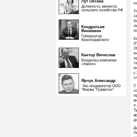
Лут Оксана
н
Должность: министр
сельского хозяйства РФ
У
с
б
л
Кондратьев
Вениамин
п
Губернатор
К
Краснодарского
(
2
и
Кантор Вячеслав
п
Владелец компании
т
«Акрон»
и
с
с
Ярчук Александр
С
Экс-гендиректор ООО
"Фирма "Гравитон"
с
п
в
п
Т
в
д
Д
Р