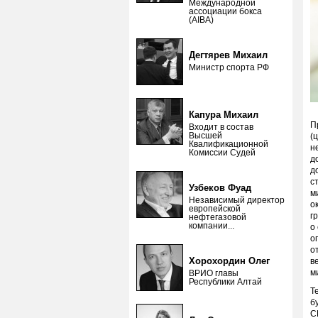
Международной
ассоциации бокса
(AIBA)
Дегтярев Михаил
Министр спорта РФ
Капура Михаил
П
Входит в состав
Высшей
(
Квалификационной
н
Комиссии Судей
д
д
с
Узбеков Фуад
м
Независимый директор
о
европейской
г
нефтегазовой
компании...
о
о
о
Хорохордин Олег
в
м
ВРИО главы
Республики Алтай
Т
б
С