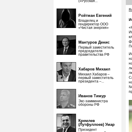
(«Русская...
Re
Ройтман Евгений
И
Владелец и
гендиректор ООО
«
«Чистая энергия»
И
к
ф
Мантуров Денис
П
Первый заместитель
председателя
И
правительства РФ
н
н
л
Хабаров Михаил
л
Михаил Хабаров –
С
первый заместитель
президента –...
н
N
п
Иванов Тимур
Экс-замминистра
обороны РФ
Кремлев
(Лутфуллоев) Умар
Президент