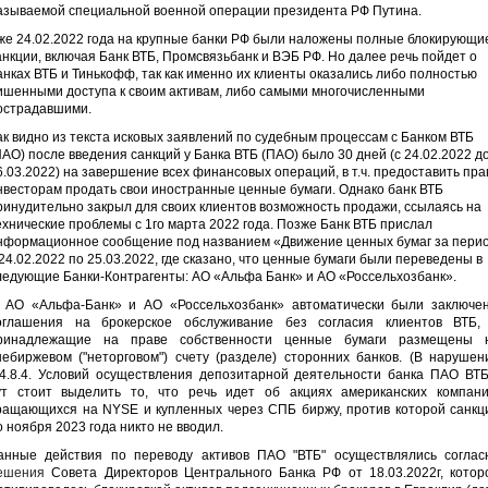
азываемой специальной военной операции президента РФ Путина.
же 24.02.2022 года на крупные банки РФ были наложены полные блокирующи
анкции, включая Банк ВТБ, Промсвязьбанк и ВЭБ РФ. Но далее речь пойдет о
анках ВТБ и Тинькофф, так как именно их клиенты оказались либо полностью
ишенными доступа к своим активам, либо самыми многочисленными
острадавшими.
ак видно из текста исковых заявлений по судебным процессам с Банком ВТБ
ПАО) после введения санкций у Банка ВТБ (ПАО) было 30 дней (с 24.02.2022 д
6.03.2022) на завершение всех финансовых операций, в т.ч. предоставить пра
нвесторам продать свои иностранные ценные бумаги. Однако банк ВТБ
ринудительно закрыл для своих клиентов возможность продажи, ссылаясь на
ехнические проблемы с 1го марта 2022 года. Позже Банк ВТБ прислал
нформационное сообщение под названием «Движение ценных бумаг за пери
 24.02.2022 по 25.03.2022, где сказано, что ценные бумаги были переведены в
ледующие Банки-Контрагенты: АО «Альфа Банк» и АО «Россельхозбанк».
 АО «Альфа-Банк» и АО «Россельхозбанк» автоматически были заключе
оглашения на брокерское обслуживание без согласия клиентов ВТБ,
ринадлежащие на праве собственности ценные бумаги размещены 
небиржевом ("неторговом") счету (разделе) сторонних банков. (В нарушен
.4.8.4. Условий осуществления депозитарной деятельности банка ПАО ВТБ
ут стоит выделить то, что речь идет об акциях американских компани
ращающихся на NYSE и купленных через СПБ биржу, против которой санкц
о ноября 2023 года никто не вводил.
анные действия по переводу активов ПАО "ВТБ" осуществлялись соглас
ешения
Совета Директоров Центрального Банка РФ от 18.03.2022г, котор