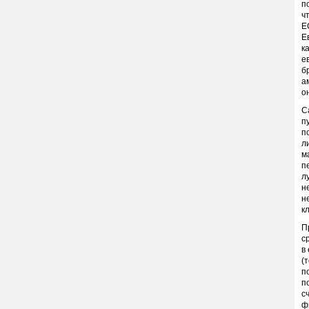
п
ч
Е
Е
к
е
б
а
о
С
п
п
л
м
п
л
н
н
к
П
с
в
(
п
п
с
ф