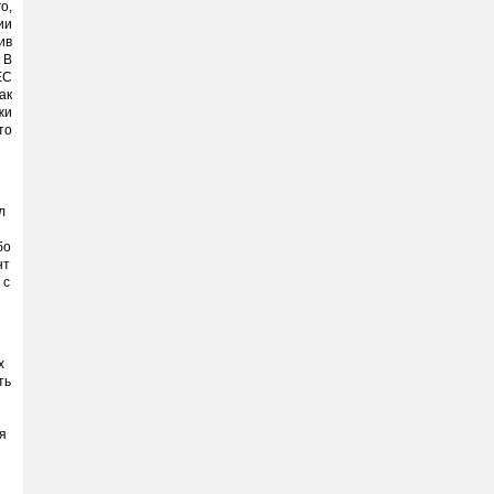
о,
ии
ив
 В
ЕС
ак
жи
то
л
бо
нт
 с
х
ть
я