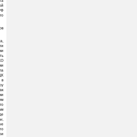
та
ой
РФ
го
ов
а,
ги
ми
ть
КО
ми
ла
ЦК
 в
ру
ак
ми
им
го
ам
де
ы,
ые
то
ои