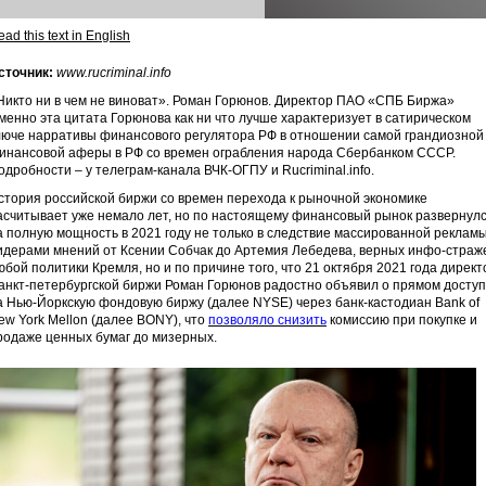
ad this text in English
сточник:
www.rucriminal.info
Никто ни в чем не виноват». Роман Горюнов. Директор ПАО «СПБ Биржа»
менно эта цитата Горюнова как ни что лучше характеризует в сатирическом
люче нарративы финансового регулятора РФ в отношении самой грандиозной
инансовой аферы в РФ со времен ограбления народа Сбербанком СССР.
одробности – у телеграм-канала ВЧК-ОГПУ и Rucriminal.info.
стория российской биржи со времен перехода к рыночной экономике
асчитывает уже немало лет, но по настоящему финансовый рынок развернул
а полную мощность в 2021 году не только в следствие массированной реклам
идерами мнений от Ксении Собчак до Артемия Лебедева, верных инфо-страж
юбой политики Кремля, но и по причине того, что 21 октября 2021 года директ
анкт-петербургской биржи Роман Горюнов радостно объявил о прямом досту
а Нью-Йоркскую фондовую биржу (далее NYSE) через банк-кастодиан Bank of
ew York Mellon (далее BONY), что
позволяло снизить
комиссию при покупке и
родаже ценных бумаг до мизерных.