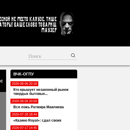
есной не место кляузе. Тише
аторы! Ваше слово товарищ
Маузер
ВЧК-ОГПУ
н
сс
2026-08-06 20:18
Кто крышует незаконный рынок
твердых бытовых...
2026-08-06 20:09
Вся ложь Ратмира Мавлиева
2026-07-28 18:44
«Казино Royal»: сдал своих
2026-07-17 14:45