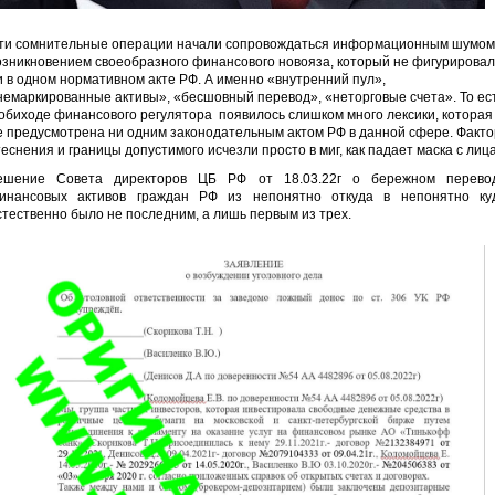
ти сомнительные операции начали сопровождаться информационным шумом
озникновением своеобразного финансового новояза, который не фигурировал
и в одном нормативном акте РФ. А именно «внутренний пул»,
немаркированные активы», «бесшовный перевод», «неторговые счета». То ес
 обиходе финансового регулятора появилось слишком много лексики, которая
е предусмотрена ни одним законодательным актом РФ в данной сфере. Факто
теснения и границы допустимого исчезли просто в миг, как падает маска с лиц
ешение Совета директоров ЦБ РФ от 18.03.22г о бережном перево
инансовых активов граждан РФ из непонятно откуда в непонятно ку
стественно было не последним, а лишь первым из трех.