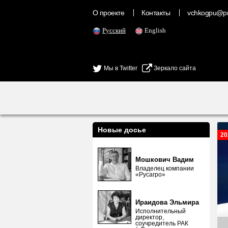
О проекте
Контакты
vchkogpu@pr
Русский
English
Мы в Twitter
Зеркало сайта
Новые досье
20
Мошкович Вадим
Владелец компании
«Русагро»
Ираидова Эльмира
Исполнительный
директор,
соучредитель РАК