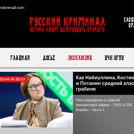
otonmail.com
Русский Криминал
Слов
ор
ИСТИНА ЛЮБИТ ДЕЙСТВОВАТЬ ОТКРЫТО
Главная
Досье
Эксклюзив
ВЧК-ОГПУ
Как Набиуллина, Кости
25-04-30 20:33
и Потанин средний кла
грабили
Расследование о главной
финансовой афере – ПАО «СПБ
Биржа» . Часть 1