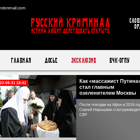
otonmail.com
Русский Криминал
Слов
ор
ИСТИНА ЛЮБИТ ДЕЙСТВОВАТЬ ОТКРЫТО
Главная
Досье
Эксклюзив
ВЧК-ОГПУ
Как «массажист Путина
22-08-31 18:42
стал главным
озеленителем Москвы
После поездки на Афон в 2016 го
Сергей Нарышкин стал руководи
СВР