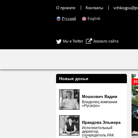
О проекте
Контакты
vchkogpu@pr
Русский
English
Мы в Twitter
Зеркало сайта
Новые досье
20
Мошкович Вадим
Владелец компании
«Русагро»
Ираидова Эльмира
Исполнительный
директор,
соучредитель РАК