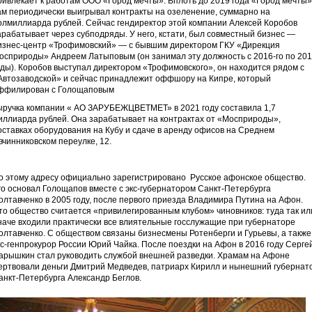
ривлекает к работам ООО «Город мечты». Вплоть до 2019 года «Город мечты»
ам периодически выигрывал контракты на озеленение, суммарно на
олмиллиарда рублей. Сейчас гендиректор этой компании Алексей Коробов
арабатывает через субподряды. У него, кстати, был совместный бизнес —
изнес-центр «Трофимовский» — с бывшим директором ГКУ «Дирекция
осприроды» Андреем Латыповым (он занимал эту должность с 2016-го по 20
оды). Коробов выступал директором «Трофимовского», он находится рядом с
Автозаводской» и сейчас принадлежит оффшору на Кипре, который
ффилирован с Голощаповым
ыручка компании « АО ЗАРУБЕЖЦВЕТМЕТ» в 2021 году составила 1,7
иллиарда рублей. Она зарабатывает на контрактах от «Мосприроды»,
оставках оборудования на Кубу и сдаче в аренду офисов на Среднем
вчинниковском переулке, 12.
о этому адресу официально зарегистрировано Русское афонское общество.
го основал Голощапов вместе с экс-губернатором Санкт-Петербурга
олтавченко в 2005 году, после первого приезда Владимира Путина на Афон.
то общество считается «привилегированным клубом» чиновников: туда так ил
наче входили практически все влиятельные госслужащие при губернаторе
олтавченко. С обществом связаны бизнесмены Ротенберги и Гурьевы, а также
кс-генпрокурор России Юрий Чайка. После поездки на Афон в 2016 году Серге
арышкин стал руководить службой внешней разведки. Храмам на Афоне
ертвовали деньги Дмитрий Медведев, патриарх Кирилл и нынешний губернат
анкт-Петербурга Александр Беглов.