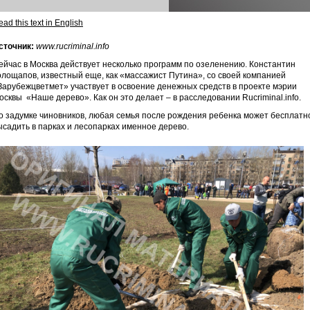
ad this text in English
сточник:
www.rucriminal.info
ейчас в Москва действует несколько программ по озеленению. Константин
олощапов, известный еще, как «массажист Путина», со своей компанией
Зарубежцветмет» участвует в освоение денежных средств в проекте мэрии
осквы «Наше дерево». Как он это делает – в расследовании Rucriminal.info.
о задумке чиновников, любая семья после рождения ребенка может бесплатн
ысадить в парках и лесопарках именное дерево.