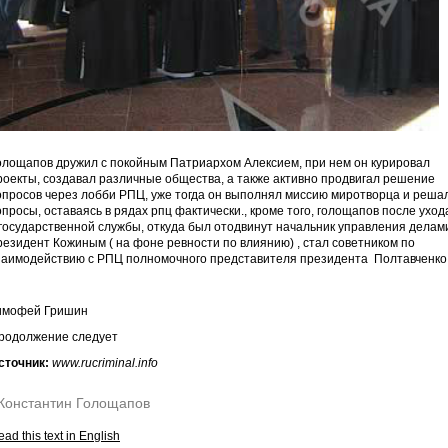
олощапов дружил с покойным Патриархом Алексием, при нем он курировал
роекты, создавал различные общества, а также активно продвигал решение
опросов через лобби РПЦ, уже тогда он выполнял миссию миротворца и реша
опросы, оставаясь в рядах рпц фактически., кроме того, голощапов после уход
 государственной службы, откуда был отодвинут начальник управления делам
резидент Кожиным ( на фоне ревности по влиянию) , стал советником по
заимодействию с РПЦ полномочного представителя президента Полтавченко
имофей Гришин
родолжение следует
сточник:
www.rucriminal.info
Константин Голощапов
ad this text in English