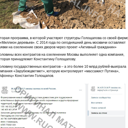
торая программа, в которой участвуют структуры Голощапова со своей фирм
 «Миллион деревьев». С 2014 года по сегодняшний день москвичи оставляют
аявки на озеленение своих дворов через проект «Активный гражданин»
оловины всех контрактов на озеленение Москвы выполняет одна компания,
оторая принадлежит Константину Голощапову.
оловину государственных контрактов – а это более 10 млрд рублей-выиграла
омпания «Зарубежцветмет», которую контролирует «массажист Путина»,
Афонец» Константин Голощапов.