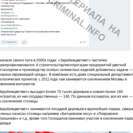
 начале своего пути в 2000х годах «Зарубежцветмет» частично
ерепрофилировался. К строительству/эксплуатации предприятий цветной
еталлургии и производству особых силикатных изделий добавилась задача —
охрана окружающей среды». В компании есть даже специальный департамен
кологических проектов: с 2011 года там занимаются озеленением Москвы и
своением контрактов.
Зарубежцветмет» высадил более 70 тысяч деревьев и освоил более 160
онтрактов, из них государственных — 146. По данным госзакупок, все из них —
а озеленение столицы.
Зарубежцветмет» занимается посадкой деревьев в крупнейших парках, сквера
еленых оазисах столицы например «Битцевском лесу» и «Покровское
трешнево» и т.д., кроме того Голощапов принимал участие в озеленении парк
арядье