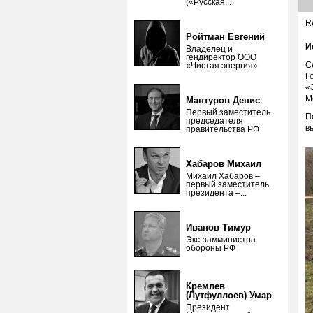
(«Русская...
Re
Ройтман Евгений
И
Владелец и
гендиректор ООО
С
«Чистая энергия»
Г
«
М
Мантуров Денис
Первый заместитель
П
председателя
в
правительства РФ
Хабаров Михаил
Михаил Хабаров –
первый заместитель
президента –...
Иванов Тимур
Экс-замминистра
обороны РФ
Кремлев
(Лутфуллоев) Умар
Президент