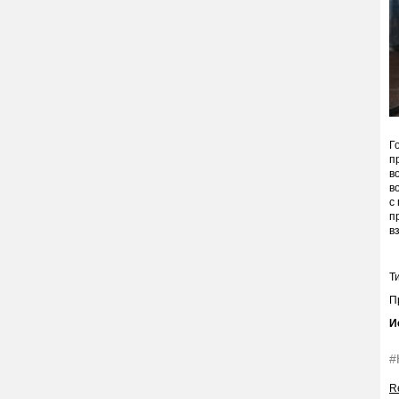
Г
п
в
в
с
п
в
Т
П
И
#
Re