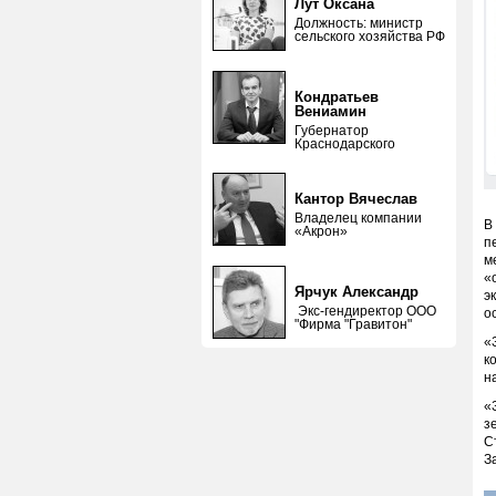
Лут Оксана
Должность: министр
сельского хозяйства РФ
Кондратьев
Вениамин
Губернатор
Краснодарского
Кантор Вячеслав
Владелец компании
В
«Акрон»
п
м
«
Ярчук Александр
э
Экс-гендиректор ООО
о
"Фирма "Гравитон"
«
к
н
«
з
С
З