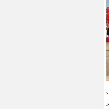
П
с
«