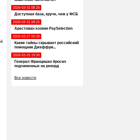
2026-03-31 08:26
Доступная база, круче, чем у ФСБ
2026-03-31 08:25
Арестован хозяин PaySelection
2026-03-27 00:30
ой
Какие тайны скрывает российский
помощник Джеффри...
2026-03-25 19:30
Генерал Францишко бросил
подчиненных на рекорд
Все новости