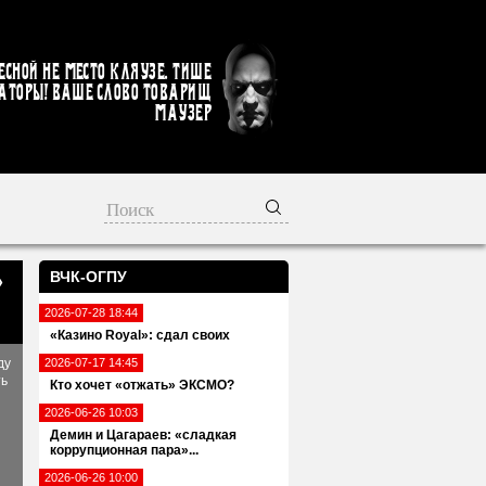
есной не место кляузе. Тише
аторы! Ваше слово товарищ
Маузер
ВЧК-ОГПУ
»
2026-07-28 18:44
«Казино Royal»: сдал своих
ду
2026-07-17 14:45
ть
Кто хочет «отжать» ЭКСМО?
2026-06-26 10:03
Демин и Цагараев: «сладкая
коррупционная пара»...
2026-06-26 10:00