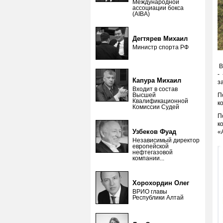
Международной
ассоциации бокса
(AIBA)
Дегтярев Михаил
Министр спорта РФ
В
-
Капура Михаил
з
Входит в состав
Высшей
П
Квалификационной
к
Комиссии Судей
П
к
Узбеков Фуад
«
Независимый директор
европейской
нефтегазовой
компании...
Хорохордин Олег
ВРИО главы
Республики Алтай