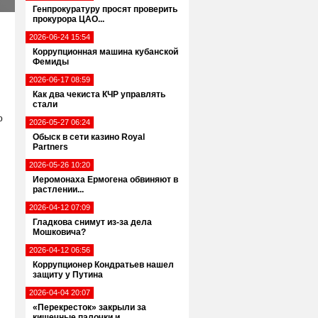
Генпрокуратуру просят проверить
прокурора ЦАО...
2026-06-24 15:54
Коррупционная машина кубанской
Фемиды
2026-06-17 08:59
Как два чекиста КЧР управлять
стали
о
2026-05-27 06:24
Обыск в сети казино Royal
Partners
2026-05-26 10:20
Иеромонаха Ермогена обвиняют в
растлении...
2026-04-12 07:09
Гладкова снимут из-за дела
Мошковича?
2026-04-12 06:56
Коррупционер Кондратьев нашел
защиту у Путина
2026-04-04 20:07
«Перекресток» закрыли за
кишечные палочки и...