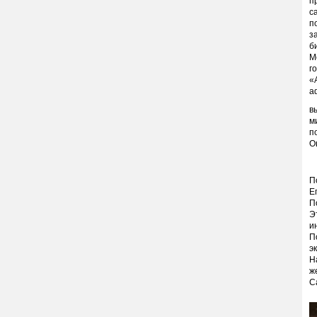
п
с
п
з
б
М
г
«
а
в
м
п
О
П
Е
П
Э
и
П
э
Н
ж
С