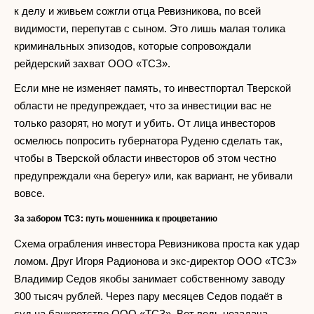
к делу и живьем сожгли отца Ревизникова, по всей
видимости, перепутав с сыном. Это лишь малая толика
криминальных эпизодов, которые сопровождали
рейдерский захват ООО «ТСЗ».
Если мне не изменяет память, то инвестпортал Тверской
области не предупреждает, что за инвестиции вас не
только разорят, но могут и убить. От лица инвесторов
осмелюсь попросить губернатора Руденю сделать так,
чтобы в Тверской области инвесторов об этом честно
предупреждали «на берегу» или, как вариант, не убивали
вовсе.
За забором ТСЗ: путь мошенника к процветанию
Схема ограбления инвестора Ревизникова проста как удар
ломом. Друг Игоря Радионова и экс-директор ООО «ТСЗ»
Владимир Седов якобы занимает собственному заводу
300 тысяч рублей. Через пару месяцев Седов подаёт в
суд на банкротство ООО «ТСЗ». Вот ведь незадача,