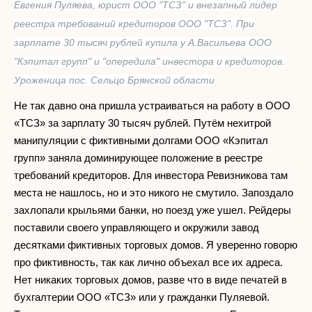
Евгения Пуляева, юрист ООО "ТСЗ" и внезапный лидер
реестра требований кредиторов ООО "ТСЗ". При
зарплате 30 тысяч рублей купила у А.Васильева ООО
"Кэпитал групп" и "опередила" инвестора и кредиторов.
Уроженица пос. Сельцо Брянской области
Не так давно она пришла устраиваться на работу в ООО
«ТСЗ» за зарплату 30 тысяч рублей. Путём нехитрой
манипуляции с фиктивными долгами ООО «Кэпитал
групп» заняла доминирующее положение в реестре
требований кредиторов. Для инвестора Ревизникова там
места не нашлось, но и это никого не смутило. Запоздало
захлопали крыльями банки, но поезд уже ушел. Рейдеры
поставили своего управляющего и окружили завод
десятками фиктивных торговых домов. Я уверенно говорю
про фиктивность, так как лично объехал все их адреса.
Нет никаких торговых домов, разве что в виде печатей в
бухгалтерии ООО «ТСЗ» или у гражданки Пуляевой.