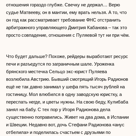
отношения гораздо глубже. Свечку не держал… Верю
судье Матвееву, он в мантии, ему врать нельзя. А то, что
он год как рассматривает требование ФНС отстранить
арбитражного управляющего Дмитрия Кабанова – так это
просто совпадение, отношения с Пуляевой тут ни при чём.
Что будет дальше? Похоже, рейдеры выработают ресурс
печи и разъедутся по заграничным шале. Уроженка
брянского местечка Сельцо экс-юрист Пуляева
возлюбила Австрию. Бывший смотрящий Игорь Радионов
ещё не так давно занимал у шефа пять тысяч рублей на
гостиницу. Мол влюбился в одну заводскую юристку, а
переспать негде, и цветы нужны. На свою беду, Кулибаба
занял на бабу. С тех пор у Игоря Радионова дела
существенно поправились. Живет на два дома, в Испании
и Швеции. Недавно вот, дочь Стефани Радионова «анус
отбелила» и поделилась счастьем с друзьями по