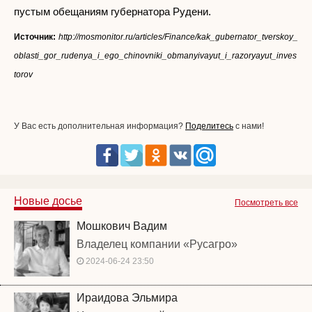
пустым обещаниям губернатора Рудени.
Источник:
http://mosmonitor.ru/articles/Finance/kak_gubernator_tverskoy_
oblasti_gor_rudenya_i_ego_chinovniki_obmanyivayut_i_razoryayut_inves
torov
У Вас есть дополнительная информация?
Поделитесь
с нами!
Новые досье
Посмотреть все
Мошкович Вадим
Владелец компании «Русагро»
2024-06-24 23:50
Ираидова Эльмира