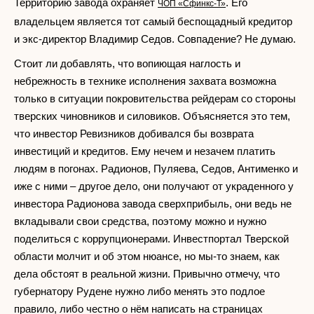
Территорию завода охраняет
. Его
ЧОП «Сфинкс-Т»
владельцем является тот самый беспощадный кредитор
и экс-директор Владимир Седов. Совпадение? Не думаю.
Стоит ли добавлять, что вопиющая наглость и
небрежность в технике исполнения захвата возможна
только в ситуации покровительства рейдерам со стороны
тверских чиновников и силовиков. Объясняется это тем,
что инвестор Ревизников добивался бы возврата
инвестиций и кредитов. Ему нечем и незачем платить
людям в погонах. Радионов, Пуляева, Седов, Антименко и
иже с ними – другое дело, они получают от украденного у
инвестора Радионова завода сверхприбыль, они ведь не
вкладывали свои средства, поэтому можно и нужно
поделиться с коррупционерами. Инвестпортал Тверской
области молчит и об этом нюансе, но мы-то знаем, как
дела обстоят в реальной жизни. Привычно отмечу, что
губернатору Рудене нужно либо менять это подлое
правило, либо честно о нём написать на страницах