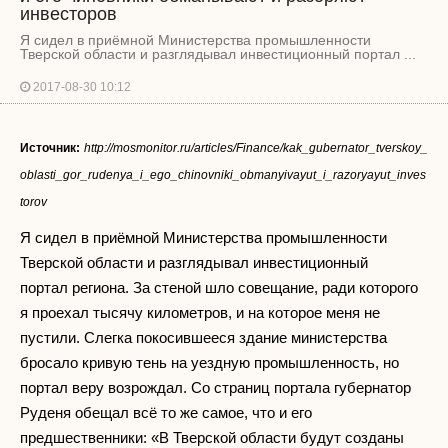
инвесторов
Я сидел в приёмной Министерства промышленности
Тверской области и разглядывал инвестиционный портал ...
2017-08-30 10:12
Источник:
http://mosmonitor.ru/articles/Finance/kak_gubernator_tverskoy_
oblasti_gor_rudenya_i_ego_chinovniki_obmanyivayut_i_razoryayut_inves
torov
Я сидел в приёмной Министерства промышленности
Тверской области и разглядывал инвестиционный
портал региона. За стеной шло совещание, ради которого
я проехал тысячу километров, и на которое меня не
пустили. Слегка покосившееся здание министерства
бросало кривую тень на уездную промышленность, но
портал веру возрождал. Со страниц портала губернатор
Руденя обещал всё то же самое, что и его
предшественники: «В Тверской области будут созданы