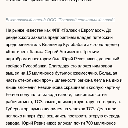
Выставочный стенд ООО "Тверской стекольный завод"
На рынке известен как ФПГ «Гэлэкси Еврогласс». До
рейдерского захвата предприятием владел питерский
предприниматель Владимир Кулибаба и экс-совладелец
«Континент-банка» Сергей Антименко. Третьим
партнёром-инвестором был Юрий Ревизников, успешный
трейдер Руссобанка. Благодаря его вложениям завод
вышел на 15 миллионов бутылок ежемесячно. Большая
часть стекольной промышленности региона легла на дно и
лишь вложения Ревизникова скрашивали кислую картину.
Регион получал от завода налоги, появились сотни
рабочих мест, ТСЗ замещал импортную тару на тверскую.
Губернатор шумно пиарился на успехах ТСЗ. Дела шли
неплохо и партнёры решились построить вторую очередь
завода. Юрий Ревизников вложил почти 700 миллионов