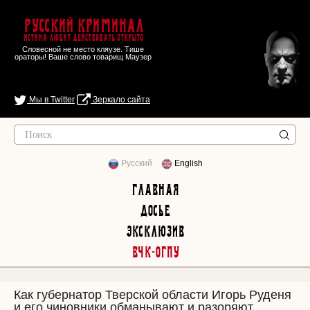
Русский Криминал
Истина любит действовать открыто
Словесной не место кляузе. Тише
ораторы! Ваше слово товарищ Маузер
Мы в Twitter
Зеркало сайта
Русский
English
Главная
Досье
Эксклюзив
ВЧК-ОГПУ
Как губернатор Тверской области Игорь Руденя
и его чиновники обманывают и разоряют