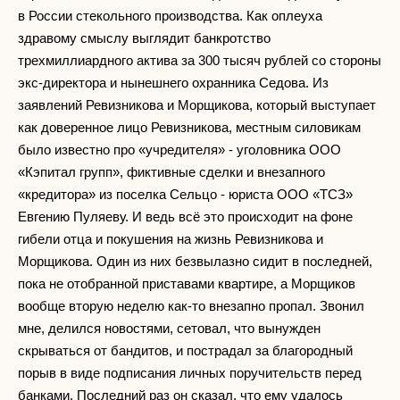
в России стекольного производства. Как оплеуха
здравому смыслу выглядит банкротство
трехмиллиардного актива за 300 тысяч рублей со стороны
экс-директора и нынешнего охранника Седова. Из
заявлений Ревизникова и Морщикова, который выступает
как доверенное лицо Ревизникова, местным силовикам
было известно про «учредителя» - уголовника ООО
«Кэпитал групп», фиктивные сделки и внезапного
«кредитора» из поселка Сельцо - юриста ООО «ТСЗ»
Евгению Пуляеву. И ведь всё это происходит на фоне
гибели отца и покушения на жизнь Ревизникова и
Морщикова. Один из них безвылазно сидит в последней,
пока не отобранной приставами квартире, а Морщиков
вообще вторую неделю как-то внезапно пропал. Звонил
мне, делился новостями, сетовал, что вынужден
скрываться от бандитов, и пострадал за благородный
порыв в виде подписания личных поручительств перед
банками. Последний раз он сказал, что ему удалось