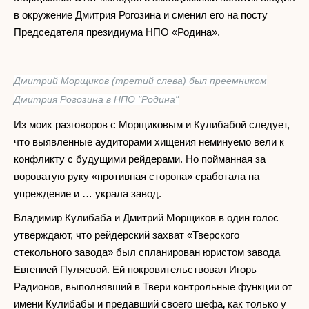
в окружение Дмитрия Рогозина и сменил его на посту
Председателя президиума НПО «Родина».
Дмитрий Морщиков (третий слева) был преемником
Дмитрия Рогозина в НПО "Родина"
Из моих разговоров с Морщиковым и Кулибабой следует,
что выявленные аудиторами хищения неминуемо вели к
конфликту с будущими рейдерами. Но пойманная за
вороватую руку «противная сторона» сработала на
упреждение и … украла завод.
Владимир Кулибаба и Дмитрий Морщиков в один голос
утверждают, что рейдерский захват «Тверского
стекольного завода» был спланирован юристом завода
Евгенией Пуляевой. Ей покровительствовал Игорь
Радионов, выполнявший в Твери контрольные функции от
имени Кулибабы и предавший своего шефа
как только у
,