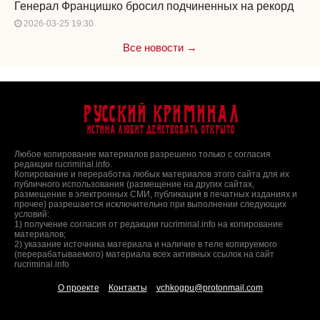
Генерал Францишко бросил подчиненных на рекорд
2026-03-25 19:30
Все новости →
Русский Криминал
Истина любит действовать открыто
Любое копирование материалов разрешено только с согласия
редакции rucriminal.info.
Копирование и переработка любых материалов этого сайта для их
публичного использования (размещение на других сайтах,
размещение в электронных СМИ, публикации в печатных изданиях и
прочее) разрешается исключительно при выполнении следующих
условий:
1) получение согласия от редакции rucriminal.info на копирование
материалов;
2) указание источника материала и наличие в теле копируемого
(перерабатываемого) материала всех активных ссылок на сайт
rucriminal.info
О проекте
Контакты
vchkogpu@protonmail.com