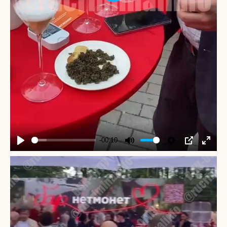
-00:10
Play
Mute
Settings
PIP
Enter
fullscr