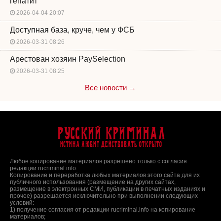
гепатит
2026-04-04 20:07
Доступная база, круче, чем у ФСБ
2026-03-31 08:26
Арестован хозяин PaySelection
2026-03-31 08:25
Все новости →
Русский Криминал
Истина любит действовать открыто
Любое копирование материалов разрешено только с согласия
редакции rucriminal.info.
Копирование и переработка любых материалов этого сайта для их
публичного использования (размещение на других сайтах,
размещение в электронных СМИ, публикации в печатных изданиях и
прочее) разрешается исключительно при выполнении следующих
условий:
1) получение согласия от редакции rucriminal.info на копирование
материалов;