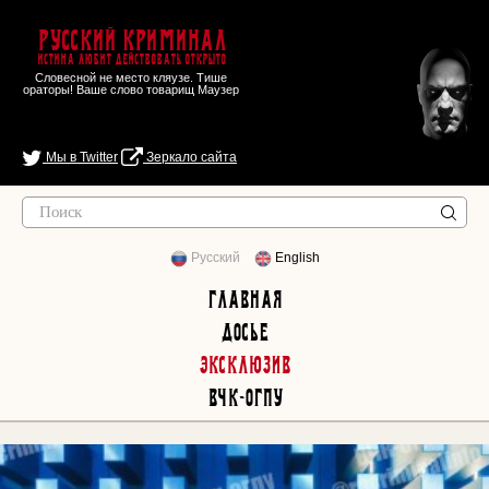
Русский Криминал
Истина любит действовать открыто
Словесной не место кляузе. Тише
ораторы! Ваше слово товарищ Маузер
Мы в Twitter
Зеркало сайта
Русский
English
Главная
Досье
Эксклюзив
ВЧК-ОГПУ