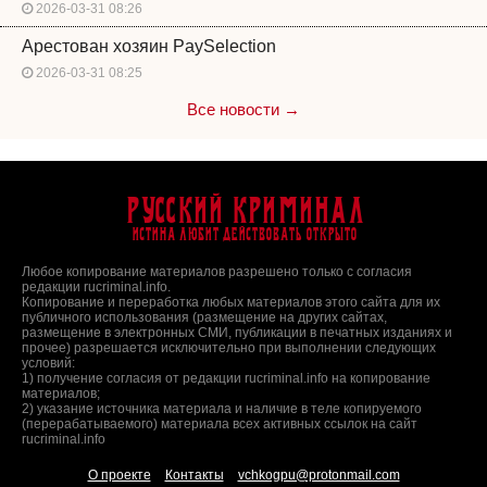
2026-03-31 08:26
Арестован хозяин PaySelection
2026-03-31 08:25
Все новости →
Русский Криминал
Истина любит действовать открыто
Любое копирование материалов разрешено только с согласия
редакции rucriminal.info.
Копирование и переработка любых материалов этого сайта для их
публичного использования (размещение на других сайтах,
размещение в электронных СМИ, публикации в печатных изданиях и
прочее) разрешается исключительно при выполнении следующих
условий:
1) получение согласия от редакции rucriminal.info на копирование
материалов;
2) указание источника материала и наличие в теле копируемого
(перерабатываемого) материала всех активных ссылок на сайт
rucriminal.info
О проекте
Контакты
vchkogpu@protonmail.com