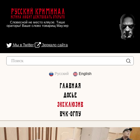
Русский Криминал
Истина любит действовать открыто
Словесной не место кляузе. Тише
ораторы! Ваше слово товарищ Маузер
Мы в Twitter
Зеркало сайта
Русский
English
Главная
Досье
Эксклюзив
ВЧК-ОГПУ