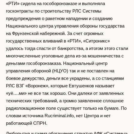
«РТИ» сидела на гособоронзаказе и выполняла
госконтракты по строительству РЛС Системы
предупреждения о ракетном нападении и созданию
Национального центра управления обороны государства
на Фрунзенской набережной. За счет огромных
государственных вливаний в «РТИ», «Ситроникс»
удалось тогда спасти от банкротства, а итогом этого стали
многочисленные уголовные дела из-за мошенничества с
деньгами гособоронзаказа. Национальный центр
управления обороной (НЦУО) так и не поставлен на
боевое дежурство, деньги все украдены, а со станциями
РЛС ВЗГ «Воронеж», которые Евтушенков называет
«уё….ми» не все так хорошо. Они далеки от заявленных
технических требований, а громко заявленное сплошное
радиолокационное поле существует только на бумаге. По
словам источника Rucriminal.info, нет Центра и нет
работающей СПРН.
Любопытна и схема обогащения структур АФК «Системы»