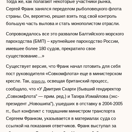
Тогда же, как полагают некоторые участники рынка,
Сергей Франк занялся переделом рыболовецкого флота
страны. Он, вероятно, решил взять под свой контроль
большую часть вылова и стать монополистом отрасли.
Сопровождалось все это развалом Балтийского морского
пароходства (БМП) – крупнейшее пароходство России,
имевшее более 180 судов, прекратило свое
существование…»
Существует версия, что Франк начал готовить для себя
пост руководителя «Совкомфлота» еще в министерском
кресле. Так,
, освещая британский процесс,
pravo.ru
сообщало, что «У Дмитрия Скарги (бывший гендиректор
„Совкомфлота” — прим. ред.) и Тагира Измайлова (экс-
президент „Новошипа”), ушедших в отставку в 2004-2005
гг., был конфликт с тогдашним министром транспорта
Сергеем Франком, указывается в материалах суда со
ссылкой на показания ответчиков. Франк выступал за