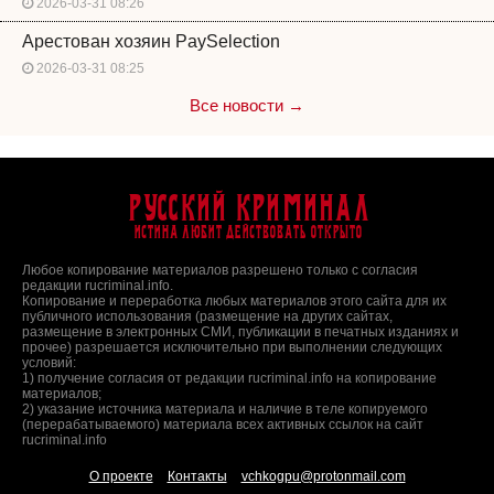
2026-03-31 08:26
Арестован хозяин PaySelection
2026-03-31 08:25
Все новости →
Русский Криминал
Истина любит действовать открыто
Любое копирование материалов разрешено только с согласия
редакции rucriminal.info.
Копирование и переработка любых материалов этого сайта для их
публичного использования (размещение на других сайтах,
размещение в электронных СМИ, публикации в печатных изданиях и
прочее) разрешается исключительно при выполнении следующих
условий:
1) получение согласия от редакции rucriminal.info на копирование
материалов;
2) указание источника материала и наличие в теле копируемого
(перерабатываемого) материала всех активных ссылок на сайт
rucriminal.info
О проекте
Контакты
vchkogpu@protonmail.com