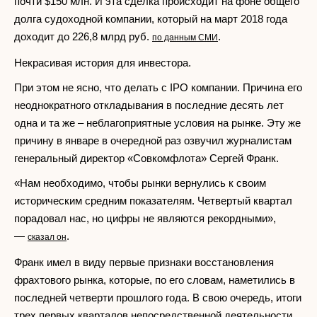
почти $150 млн. И эта сделка происходит на фоне общего
долга судоходной компании, который на март 2018 года
доходит до 226,8 млрд руб.
.
по данным СМИ
Некрасивая история для инвестора.
При этом не ясно, что делать с IPO компании. Причина его
неоднократного откладывания в последние десять лет
одна и та же – неблагоприятные условия на рынке. Эту же
причину в январе в очередной раз озвучил журналистам
генеральный директор «Совкомфлота» Сергей Франк.
«Нам необходимо, чтобы рынки вернулись к своим
историческим средним показателям. Четвертый квартал
порадовал нас, но цифры не являются рекордными»,
—
.
сказал он
Франк имел в виду первые признаки восстановления
фрахтового рынка, которые, по его словам, наметились в
последней четверти прошлого года. В свою очередь, итоги
трех первых кварталов непосредственной деятельности