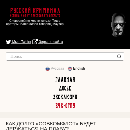
Русский Криминал
Истина любит действовать открыто
Словесной не место кляузе. Тише
ораторы! Ваше слово товарищ Маузер
Мы в Twitter
Зеркало сайта
Русский
English
Главная
Досье
Эксклюзив
ВЧК-ОГПУ
КАК ДОЛГО «СОВКОМФЛОТ» БУДЕТ
ДЕРЖАТЬСЯ НА ПЛАВУ?