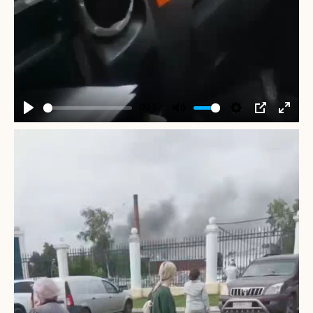
-00:12
Play
Mute
Settings
PIP
Enter
fullscr