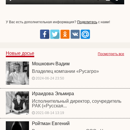
Play
Mute
Settings
PIP
Enter
fullscr
У Вас есть дополнительная информация?
Поделитесь
с нами!
Новые досье
Посмотреть все
Мошкович Вадим
Владелец компании «Русагро»
2024-06-24 23:50
Ираидова Эльмира
Исполнительный директор, соучредитель
РАК («Русская...
2021-08-14 13:19
Ройтман Евгений