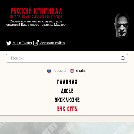
Русский Криминал
Истина любит действовать открыто
Словесной не место кляузе. Тише
ораторы! Ваше слово товарищ Маузер
Мы в Twitter
Зеркало сайта
Русский
English
Главная
Досье
Эксклюзив
ВЧК-ОГПУ