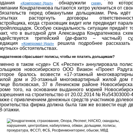
издания
обнаружили
, по котор
«Компромат-Урал»
схему
омпании Кондратенкова пытаются хитро уклониться от сво
бязательств перед обманутыми дольщиками. Речь идёт
опытках расторгнуть договоры ответственнос
астройщика, когда страховщик видит или предвидит парал
тройплощадок. Особую скандальность ситуации придаёт т
акт, что в выгодной для Александра Кондратенкова схе
адействуется третейский (де-факто – частный) су
едакция
решила подробнее рассказать
«Компромат-Урал»
мутных» обстоятельствах.
ондратенков сбрасывает полисы, чтобы не платить дольщикам?
менно в таком «суде» СК «Респект» аннулировала поли
ольщиков новосибирского ООО Виакон «Проект Радуга
оторое бралось возвести «17-этажный многоквартирн
илой дом и 20-этажный многоквартирный жилой дом 
лице Волховская, 37 в Ленинском районе Новосибирска
роме того, на основании выданного мэрией Новосибирс
азрешения на строительство от 20.02.2014 № Ru54303000-
акже с привлечением денежных средств участников долево
троительства фирма должна была там же возвести ещё д
8-этажки.