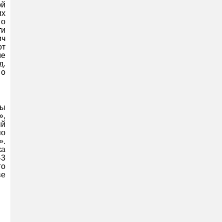
ой
их
 о
ти
ич
от
ме
д.
 о
сы
»,
ый
по
».
ка
43
го
ве