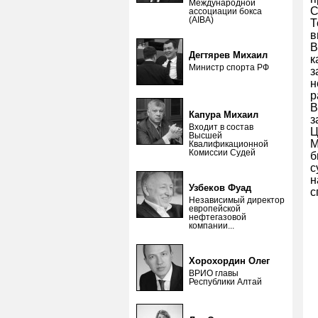
Международной
С
ассоциации бокса
(AIBA)
Т
в
В
Дегтярев Михаил
к
Министр спорта РФ
з
н
р
В
Капура Михаил
з
Входит в состав
Ц
Высшей
М
Квалификационной
Комиссии Судей
б
с
н
Узбеков Фуад
с
Независимый директор
европейской
нефтегазовой
компании...
Хорохордин Олег
ВРИО главы
Республики Алтай