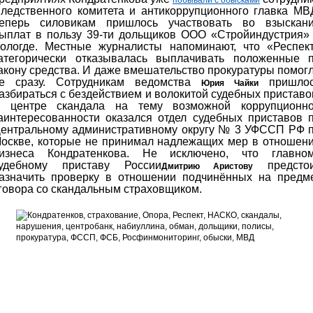
побывали с обысками
ледственного комитета и антикоррупционного главка МВ
еперь силовикам пришлось участвовать во взыскан
ыплат в пользу 39-ти дольщиков ООО «Стройиндустрия»
ологде. Местные журналисты напоминают, что «Респек
атегорически отказывалась выплачивать положенные 
акону средства. И даже вмешательство прокуратуры помог
е сразу. Сотрудникам ведомства
пришлос
Юрия Чайки
азбираться с бездействием и волокитой судебных приставо
 центре скандала на тему возможной коррупционн
аинтересованности оказался отдел судебных приставов 
ентральному административному округу № 3 УФССП РФ 
оскве, которые не принимал надлежащих мер в отношен
изнеса Кондратенкова. Не исключено, что главно
удебному приставу России
предсто
Дмитрию Аристову
азначить проверку в отношении подчинённых на предм
говора со скандальным страховщиком.