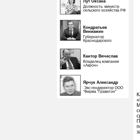
Лут Оксана
Должность: министр
сельского хозяйства РФ
Кондратьев
Вениамин
Губернатор
Краснодарского
Кантор Вячеслав
Владелец компании
«Акрон»
Ярчук Александр
Экс-гендиректор ООО
"Фирма "Гравитон"
К
«
М
с
с
П
з