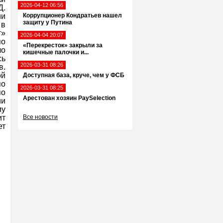
2026-04-12 06:56
Д.
ии
Коррупционер Кондратьев нашел
защиту у Путина
 в
т»
2026-04-04 20:07
по
«Перекресток» закрыли за
ло
кишечные палочки и...
ь
2026-03-31 08:26
в.
ой
Доступная база, круче, чем у ФСБ
по
2026-03-31 08:25
по
Арестован хозяин PaySelection
ии
му
ит
Все новости
ет