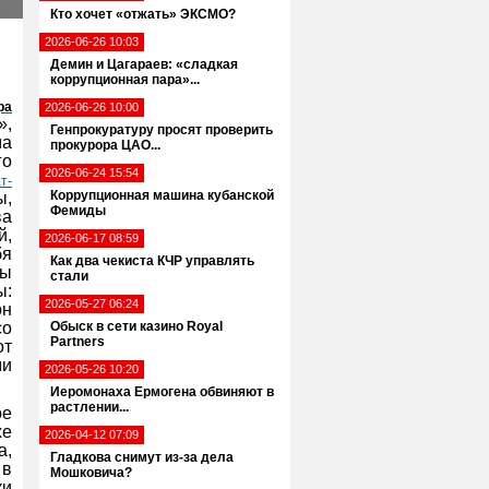
Кто хочет «отжать» ЭКСМО?
2026-06-26 10:03
Демин и Цагараев: «сладкая
коррупционная пара»...
ра
2026-06-26 10:00
»,
Генпрокуратуру просят проверить
ма
прокурора ЦАО...
го
2026-06-24 15:54
т-
Коррупционная машина кубанской
ы,
Фемиды
ва
й,
2026-06-17 08:59
бя
Как два чекиста КЧР управлять
сы
стали
ы:
2026-05-27 06:24
он
со
Обыск в сети казино Royal
Partners
от
ми
2026-05-26 10:20
Иеромонаха Ермогена обвиняют в
растлении...
ое
же
2026-04-12 07:09
а,
Гладкова снимут из-за дела
 в
Мошковича?
ки