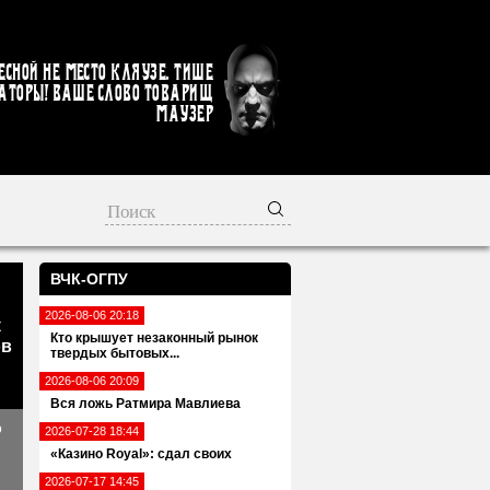
есной не место кляузе. Тише
аторы! Ваше слово товарищ
Маузер
ВЧК-ОГПУ
2026-08-06 20:18
к
Кто крышует незаконный рынок
ов
твердых бытовых...
2026-08-06 20:09
Вся ложь Ратмира Мавлиева
о
2026-07-28 18:44
«Казино Royal»: сдал своих
2026-07-17 14:45