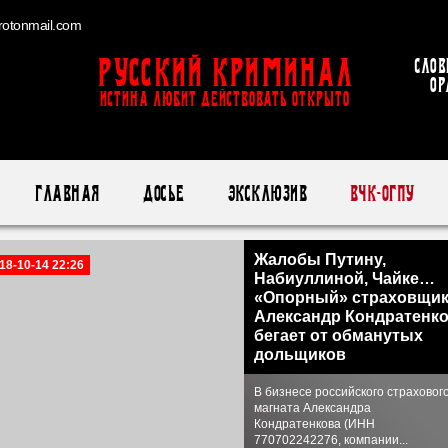
otonmail.com
Русский Криминал
Слов
ор
ИСТИНА ЛЮБИТ ДЕЙСТВОВАТЬ ОТКРЫТО
Главная
Досье
Эксклюзив
ВЧК-ОГПУ
Жалобы Путину,
18-10-14 22:26
Набиуллиной, Чайке…
«Опорный» страховщи
Александр Кондратенк
бегает от обманутых
дольщиков
В бизнесе российского страховог
магната Александра
Кондратенкова (ИНН
770702242276, компании...