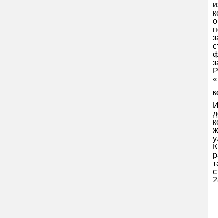
к
о
п
з
с
ф
з
Р
«
К
И
д
к
ж
у
К
р
т
с
2