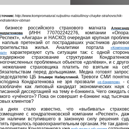
сточник:
http://www.kompromatural.ru/putinu-nabiullinoy-chayke-strahovschik-
ondratenkov-obman
 бизнесе российского страхового магната
Александ
(ИНН 770702242276, компании «Опора
ондратенкова
Респект», «Ангара» и НАСКО) очередная крупная пробле
 наплыв претензий от пострадавших участников долево
троительства жилья. Аналитики портала
«Компрома
характеризуют суть ситуации так: с одной сторон
рал»
езудержное страхование структурами Кондратенко
ногочисленных проблемных объектов «долёвки», и с друго
 нежелание страховщика платить по взятым на се
бязательствам перед дольщиками. Медиа готовят запро
редседателю ЦБ
. Тревоги СМИ понятн
Эльвире Набиуллиной
осподина Кондратенкова не зря прозвали
- 
«е-бэнкером»
азоблачён как липовый кандидат экономических наук 
писанной диссертацией на тему е-бэнкинга. Чего ожидать 
акого «учёного»? Пока он совершит е-бэнкинг над тысяча
овых клиентов?
а днях стало известно, что «выбивать» страхов
озмещение с кондратенковской компании «Респект», да
ри наличии вступившего в законную силу решения суд
пять пришлось правоохранительным органам. Не так давно
редприятиях Кондратенкова уже
сотрудни