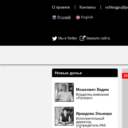
О проекте
Контакты
vchkogpu@pr
Русский
English
Мы в Twitter
Зеркало сайта
Новые досье
20
Мошкович Вадим
Владелец компании
«Русагро»
Ираидова Эльмира
Исполнительный
директор,
соучредитель РАК