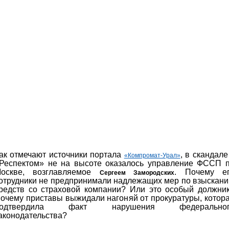
ак отмечают источники портала
, в скандале
«Компромат-Урал»
Респектом» не на высоте оказалось управление ФССП 
оскве, возглавляемое
. Почему е
Сергеем Замородских
отрудники не предпринимали надлежащих мер по взыскан
редств со страховой компании? Или это особый должни
очему приставы выжидали нагоняй от прокуратуры, котор
подтвердила факт нарушения федеральног
аконодательства?