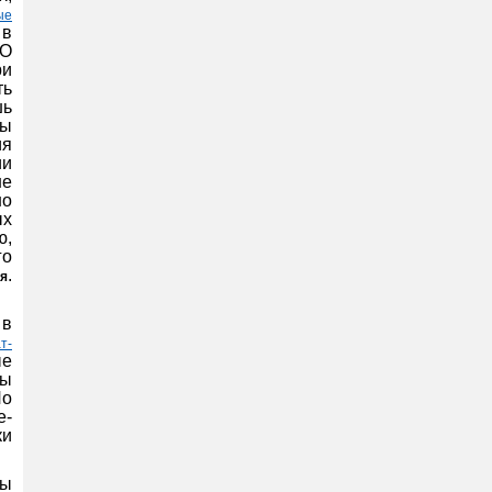
ые
 в
ОО
ри
ть
шь
ры
ия
ии
не
но
ых
ю,
го
.
я
 в
т-
ые
пы
По
е-
ки
ты