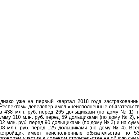
днако уже на первый квартал 2018 года застрахованн
Респектом» девелопер имел «неисполненные обязательст
а 438 млн. руб. перед 265 дольщиками (по дому № 1), 
умму 110 млн. руб. перед 59 дольщиками (по дому № 2), 
02 млн. руб. перед 90 дольщиками (по дому № 3) и на сум
08 млн. руб. перед 125 дольщиками (но дому № 4). Все
астройщик имеет неисполненные обязательства по 5
оговорам участия в долевом строительстве на общую сум