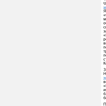
г
з
Я
«
м
о
с
з
«
р
в
п
т
п
с
К
З
Н
У
в
«
и
б
б
П