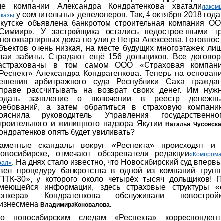
де компании Александра Кондратенкова хватали
лаком
у сомнительных девелоперов. Так, 4 октября 2018 года
аказы
кутске объявлена банкротом строительная компания О
Симиир». У застройщика остались недостроенными т
ногоквартирных дома по улице Петра Алексеева. Готовнос
бъектов очень низкая, на месте будущих многоэтажек ли
ваи забиты. Страдают ещё 156 дольщиков. Все догово
астрахованы в том самом ООО «Страховая компан
Респект» Александра Кондратенкова. Теперь на основан
ешения арбитражного суда Республики Саха гражда
праве рассчитывать на возврат своих денег. Им нуж
одать заявление о включении в реестр денежн
ребований, а затем обратиться в страховую компани
ояснила руководитель Управления государственно
троительного и жилищного надзора Якутии
Наталья Чусовска
ондратенков опять будет увиливать?
аметные скандалы вокруг «Респекта» происходят и
овосибирске, отмечают обозреватели редакции
«Компрома
. На днях стало известно, что Новосибирский суд вперв
рал»
вел процедуру банкротства в одной из компаний груп
ПТК-30», у которого около четырёх тысяч дольщиков! 
меющейся информации, здесь страховые структуры «
энкера» Кондратенкова обслуживали новострой
изнесмена
.
Владимира
Коновалова
о новосибирским следам «Респекта» корреспонден