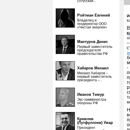
(«Русская...
Ройтман Евгений
И
Владелец и
k
гендиректор ООО
«Чистая энергия»
В
К
«
Мантуров Денис
–
Первый заместитель
с
председателя
У
правительства РФ
б
м
-
Хабаров Михаил
о
Михаил Хабаров –
первый заместитель
п
президента –...
г
р
с
Иванов Тимур
т
Экс-замминистра
н
обороны РФ
Н
в
Кремлев
п
(Лутфуллоев) Умар
о
Президент
п