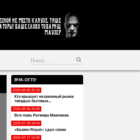
есной не место кляузе. Тише
аторы! Ваше слово товарищ
Маузер
ВЧК-ОГПУ
2026-08-06 20:18
Кто крышует незаконный рынок
твердых бытовых...
2026-08-06 20:09
Вся ложь Ратмира Мавлиева
2026-07-28 18:44
«Казино Royal»: сдал своих
2026-07-17 14:45