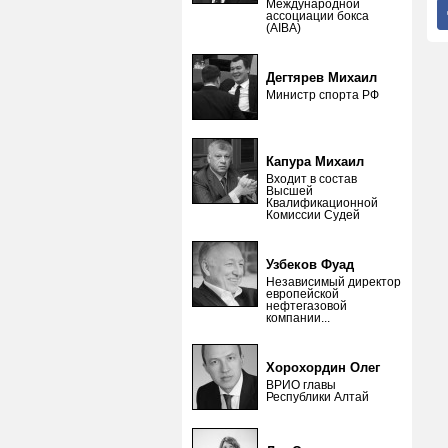
Международной
ассоциации бокса
(AIBA)
Дегтярев Михаил
Министр спорта РФ
Капура Михаил
Входит в состав
Высшей
Квалификационной
Комиссии Судей
Узбеков Фуад
Независимый директор
европейской
нефтегазовой
компании...
Хорохордин Олег
ВРИО главы
Республики Алтай