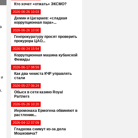
Кто хочет «отжать» ЭКСМО?
2026-06-26 10:03
Демин и Цагараев: «сладкая
коррупционная пара»...
а
2026-06-26 10:00
Генпрокуратуру просят проверить
прокурора ЦАО...
2026-06-24 15:54
Коррупционная машина кубанской
Фемиды
2026-06-17 08:59
Как два чекиста КЧР управлять
 и
стали
2026-05-27 06:24
,
Обыск в сети казино Royal
Partners
2026-05-26 10:20
Иеромонаха Ермогена обвиняют в
растлении...
2026-04-12 07:09
Гладкова снимут из-за дела
Мошковича?