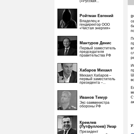
(«Русская...
Ройтман Евгений
В
Владелец и
с
гендиректор ООО
б
«Чистая энергия»
п
П
Мантуров Денис
п
Первый заместитель
в
председателя
с
правительства РФ
р
И
Хабаров Михаил
п
Ш
Михаил Хабаров –
первый заместитель
в
президента –...
Е
м
Иванов Тимур
С
а
Экс-замминистра
обороны РФ
Кремлев
У
(Лутфуллоев) Умар
Президент