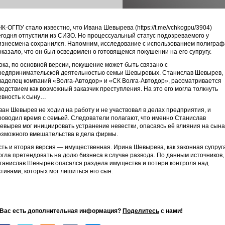
ЧК-ОГПУ стало известно, что Ивана Шевырева (https://t.me/vchkogpu/3904)
егодня отпустили из СИЗО. Но процессуальный статус подозреваемого у
изнесмена сохранился. Напомним, исследование с использованием полиграф
оказало, что он был осведомлен о готовящемся покушении на его супругу.
ока, по основной версии, покушение может быть связано с
редпринимательской деятельностью семьи Шевыревых. Станислав Шевырев,
ладелец компаний «Волга-Автодор» и «СК Волга-Автодор», рассматривается
ледствием как возможный заказчик преступления. На это его могла толкнуть
евность к сыну…
ван Шевырев не ходил на работу и не участвовал в делах предприятия, и
роводил время с семьей. Следователи полагают, что именно Станислав
евырев мог инициировать устранение невестки, опасаясь её влияния на сына
озможного вмешательства в дела фирмы.
сть и вторая версия — имущественная. Ирина Шевырева, как законная супруга
огла претендовать на долю бизнеса в случае развода. По данным источников,
танислав Шевырев опасался раздела имущества и потери контроля над
ктивами, которых мог лишиться его сын.
 Вас есть дополнительная информация?
Поделитесь
с нами!