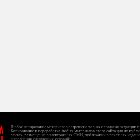
л
Любое копирование материалов разрешено только с согласия редакции ruc
Копирование и переработка любых материалов этого сайта для их публи
сайтах, размещение в электронных СМИ, публикации в печатных издани
ТО
выполнении следующих условий: