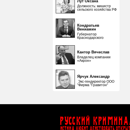
Лут Оксана
Должность: министр
сельского хозяйства РФ
Кондратьев
Вениамин
Губернатор
Краснодарского
Кантор Вячеслав
Владелец компании
«Акрон»
Ярчук Александр
Экс-гендиректор ООО
"Фирма "Гравитон"
Русский Кримина
ИСТИНА ЛЮБИТ ДЕЙСТВОВАТЬ ОТКРЫ