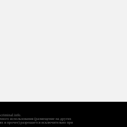
riminal.info.
чного использования (размещение на других
ях и прочее) разрешается исключительно при