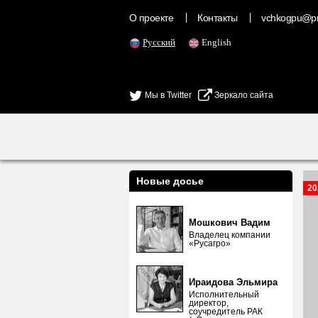
О проекте
Контакты
vchkogpu@pr
Русский
English
Мы в Twitter
Зеркало сайта
Новые досье
20
Мошкович Вадим
Владелец компании
«Русагро»
Ираидова Эльмира
Исполнительный
директор,
соучредитель РАК