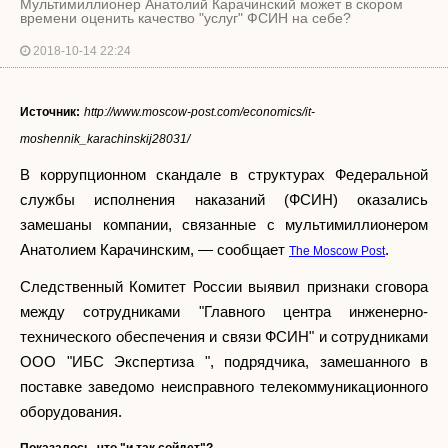
Мультимиллионер Анатолий Карачинский может в скором
времени оценить качество "услуг" ФСИН на себе?
2018-10-14 22:24
Источник:
http://www.moscow-post.com/economics/it-
moshennik_karachinskij28031/
В коррупционном скандале в структурах Федеральной
службы исполнения наказаний (ФСИН) оказались
замешаны компании, связанные с мультимиллионером
Анатолием Карачинским, — сообщает
.
The Moscow Post
Следственный Комитет России выявил признаки сговора
между сотрудниками "Главного центра инженерно-
технического обеспечения и связи ФСИН" и сотрудниками
ООО "ИБС Экспертиза ", подрядчика, замешанного в
поставке заведомо неисправного телекоммуникационного
оборудования.