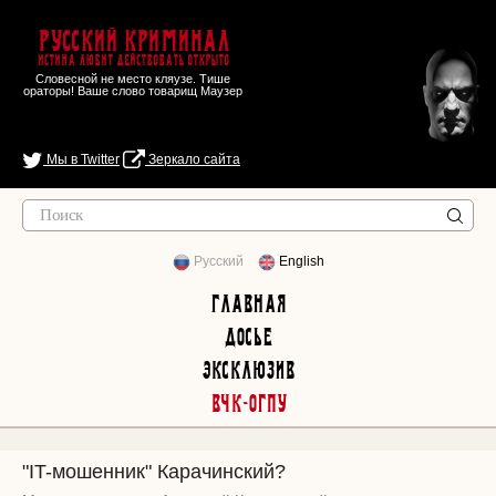
Русский Криминал
Истина любит действовать открыто
Словесной не место кляузе. Тише
ораторы! Ваше слово товарищ Маузер
Мы в Twitter
Зеркало сайта
Русский
English
Главная
Досье
Эксклюзив
ВЧК-ОГПУ
"IT-мошенник" Карачинский?