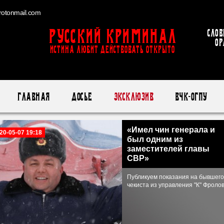
otonmail.com
Русский Криминал
Слов
ор
ИСТИНА ЛЮБИТ ДЕЙСТВОВАТЬ ОТКРЫТО
Главная
Досье
Эксклюзив
ВЧК-ОГПУ
«Имел чин генерала и
20-05-07 19:18
был одним из
заместителей главы
СВР»
Публикуем показания на бывшего
чекиста из управления "К" Фроло