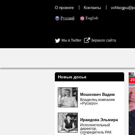
О проекте
Контакты
vchkogpu@pr
Русский
English
Мы в Twitter
Зеркало сайта
Новые досье
20
Мошкович Вадим
Владелец компании
«Русагро»
Ираидова Эльмира
Исполнительный
директор,
соучредитель РАК