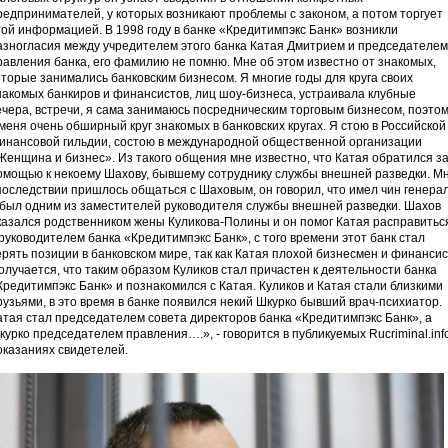
редпринимателей, у которых возникают проблемы с законом, а потом торгует
той информацией. В 1998 году в банке «Кредитимпэкс Банк» возникли
азногласия между учредителем этого банка Катая Дмитрием и председателем
равления банка, его фамилию не помню. Мне об этом известно от знакомых,
оторые занимались банковским бизнесом. Я многие годы для круга своих
накомых банкиров и финансистов, лиц шоу-бизнеса, устраивала клубные
ечера, встречи, я сама занимаюсь посредническим торговым бизнесом, поэто
 меня очень обширный круг знакомых в банковских кругах. Я стою в Российской
инансовой гильдии, состою в международной общественной организации
Женщина и бизнес». Из такого общения мне известно, что Катая обратился з
омощью к некоему Шахову, бывшему сотруднику службы внешней разведки. М
последствии пришлось общаться с Шаховым, он говорил, что
имел чин генера
 был одним из заместителей руководителя службы внешней разведки
. Шахов
казался родственником жены Куликова-Полины и он помог Катая расправитьс
 руководителем банка «Кредитимпэкс Банк», с того времени этот банк стал
ерять позиции в банковском мире, так как Катая плохой бизнесмен и финансис
олучается, что таким образом Куликов стал причастен к деятельности банка
Кредитимпэкс Банк» и познакомился с Катая. Куликов и Катая стали близкими
рузьями, в это время в банке появился некий Шкурко бывший врач-психиатор.
атая стал председателем совета директоров банка «Кредитимпэкс Банк», а
курко председателем правления….», - говорится в публикуемых Rucriminal.inf
оказаниях свидетелей.