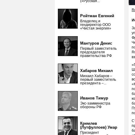
(«Русская...
Re
Ройтман Евгений
И
Владелец и
гендиректор ООО
З
«Чистая энергия»
у
Ф
Ч
Мантуров Денис
п
Первый заместитель
председателя
R
правительства РФ
в
«
Ш
Хабаров Михаил
с
Михаил Хабаров –
в
первый заместитель
президента –...
«
п
б
Иванов Тимур
к
Экс-замминистра
б
обороны РФ
П
п
С
Кремлев
п
(Лутфуллоев) Умар
б
Президент