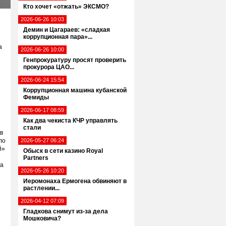
Кто хочет «отжать» ЭКСМО?
2026-06-26 10:03
Демин и Цагараев: «сладкая
коррупционная пара»...
а
2026-06-26 10:00
Генпрокуратуру просят проверить
прокурора ЦАО...
2026-06-24 15:54
Коррупционная машина кубанской
Фемиды
2026-06-17 08:59
Как два чекиста КЧР управлять
стали
в
ло
2026-05-27 06:24
й»
Обыск в сети казино Royal
Partners
да
2026-05-26 10:20
Иеромонаха Ермогена обвиняют в
растлении...
2026-04-12 07:09
Гладкова снимут из-за дела
Мошковича?