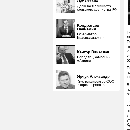
Лут Оксана
Должность: министр
сельского хозяйства РФ
Кондратьев
Вениамин
Н
Губернатор
Л
Краснодарского
П
п
И
Кантор Вячеслав
у
Владелец компании
о
«Акрон»
П
п
Ярчук Александр
С
Экс-гендиректор ООО
В
"Фирма "Гравитон"
п
б
«
с
п
у
у
К
н