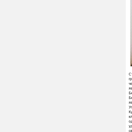
С
г
ч
я
Б
Б
я
У
К
к
о
у
с