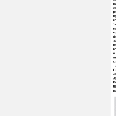
п
э
р
п
к
з
в
у
ф
«
п
в
и
о
с
т
П
«
д
К
Ш
п