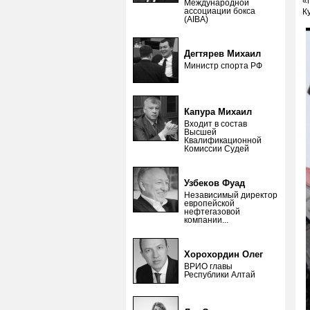
«
Международной
ассоциации бокса
К
(AIBA)
Дегтярев Михаил
Министр спорта РФ
Капура Михаил
Входит в состав
Высшей
Квалификационной
Комиссии Судей
Узбеков Фуад
Независимый директор
европейской
нефтегазовой
компании...
Хорохордин Олег
ВРИО главы
Республики Алтай