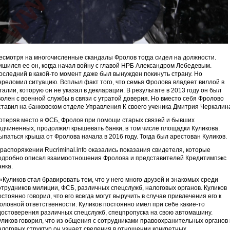
есмотря на многочисленные скандалы Фролов тогда сидел на должности.
ишился ее он, когда начал войну с главой НРБ Александром Лебедевым.
оследний в какой-то момент даже был вынужден покинуть страну. Но
ереломил ситуацию. Всплыл факт того, что семья Фролова владеет виллой в
талии, которую он не указал в декларации. В результате в 2013 году он был
волен с военной службы в связи с утратой доверия. Но вместо себя Фролово
ставил на банковском отделе Управления К своего ученика Дмитрия Черкалин
отеряв место в ФСБ, Фролов при помощи старых связей и бывших
одчиненных, продолжил крышевать банки, в том числе площадки Куликова.
ыпаться крыша от Фролова начала в 2016 году. Тогда был арестован Куликов.
 распоряжении Rucriminal.info оказались показания свидетеля, которые
одробно описал взаимоотношения Фролова и представителей Кредитимпэкс
анка.
Куликов стал бравировать тем, что у него много друзей и знакомых среди
отрудников милиции, ФСБ, различных спецслужб, налоговых органов. Куликов
остоянно говорил, что его всегда могут выручить в случае привлечения его к
головной ответственности. Куликов постоянно имел при себe какие-то
достоверения различных спецслужб, спецпропуска на свою автомашину.
уликов говорил, что из общения с сотрудниками правоохранительных органов 
алоговых структур он узнает сведения в отношении конкретных