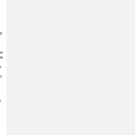
му
а
не
ла
я
т.
o