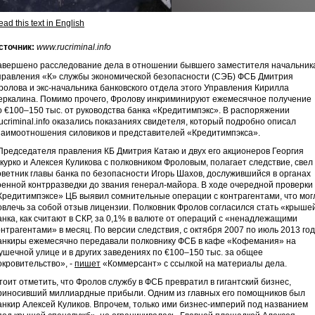
ad this text in English
сточник:
www.rucriminal.info
авершено расследование дела в отношении бывшего заместителя начальник
правления «К» службы экономической безопасности (СЭБ) ФСБ Дмитрия
ролова и экс-начальника банковского отдела этого Управления Кирилла
еркалина. Помимо прочего, Фролову инкриминируют ежемесячное получение
о €100–150 тыс. от руководства банка «Кредитимпэкс». В распоряжении
ucriminal.info оказались показаниях свидетеля, который подробно описал
заимоотношения силовиков и представителей «Кредитимпэкса».
Председателя правления КБ Дмитрия Катаю и двух его акционеров Георгия
курко и Алексея Куликова с полковником Фроловым, полагает следствие, свел
оветник главы банка по безопасности Игорь Шахов, дослужившийся в органах
оенной контрразведки до звания генерал-майора. В ходе очередной проверки 
Кредитимпэксе» ЦБ выявил сомнительные операции с контрагентами, что мог
овлечь за собой отзыв лицензии. Полковник Фролов согласился стать «крыше
анка, как считают в СКР, за 0,1% в валюте от операций с «ненадлежащими
онтрагентами» в месяц. По версии следствия, с октября 2007 по июль 2013 го
анкиры ежемесячно передавали полковнику ФСБ в кафе «Кофемания» на
ушечной улице и в других заведениях по €100–150 тыс. за общее
окровительство», -
пишет
«Коммерсант» с ссылкой на материалы дела.
тоит отметить, что Фролов службу в ФСБ превратил в гигантский бизнес,
риносивший миллиардные прибыли. Одним из главных его помощников был
анкир Алексей Куликов. Впрочем, только ими бизнес-империй под названием