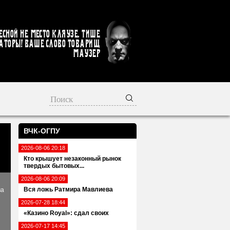
есной не место кляузе. Тише
аторы! Ваше слово товарищ
Маузер
ВЧК-ОГПУ
2026-08-06 20:18
Кто крышует незаконный рынок
твердых бытовых...
2026-08-06 20:09
Вся ложь Ратмира Мавлиева
ва
2026-07-28 18:44
«Казино Royal»: сдал своих
2026-07-17 14:45