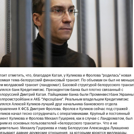
тоит отметить, что, благодаря Катая, у Куликова и Фролова "родилась" новая
ромкая тема-белорусский финансовый транзит. По объемам он был не меньше
ем молдавский транзит (ландромат). Базовой структурой белорусского транзи
влялся банк Кредитимпэкс. Президентом банка был плотно связанный с
елоруссией Дмитрий Катая. Пайщиками банка были Проминвестбанк Украины
елпромстройбанк и АКБ "Укрсоцбанк". Реальным владельцем Кредитимпэкс
влялся Алексей Куликов-лучший друг начальника банковского отдела
правления К ФСБ Дмитрия Фролова. Фролов и Куликов сейчас под стражей .
уликов начал тесно сотрудничать с оперативниками. Крупный и постоянный
лиент Куликова и Фролова Михаил Гуцериев, как в случае с Ландроматом, был
дним из основных пользователей «белорусского транзита». Что и не
дивительно. Михаилу Гуцериева и главу Белоруссии Александра Лукашенко
вязывают давние дружеские отношения, за которыми кроются миллиарды.