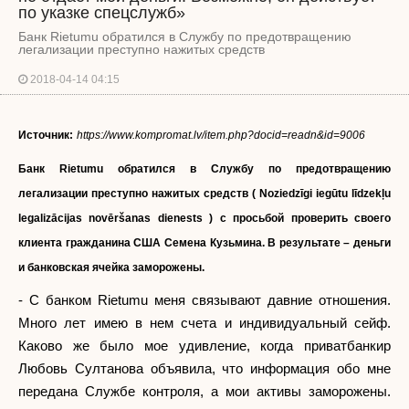
по указке спецслужб»
Банк Rietumu обратился в Службу по предотвращению
легализации преступно нажитых средств
2018-04-14 04:15
Источник:
https://www.kompromat.lv/item.php?docid=readn&id=9006
Банк Rietumu обратился в Службу по предотвращению
легализации преступно нажитых средств ( Noziedzīgi iegūtu līdzekļu
legalizācijas novēršanas dienests ) с просьбой проверить своего
клиента гражданина США Семена Кузьмина. В результате – деньги
и банковская ячейка заморожены.
- С банком Rietumu меня связывают давние отношения.
Много лет имею в нем счета и индивидуальный сейф.
Каково же было мое удивление, когда приватбанкир
Любовь Султанова объявила, что информация обо мне
передана Службе контроля, а мои активы заморожены.