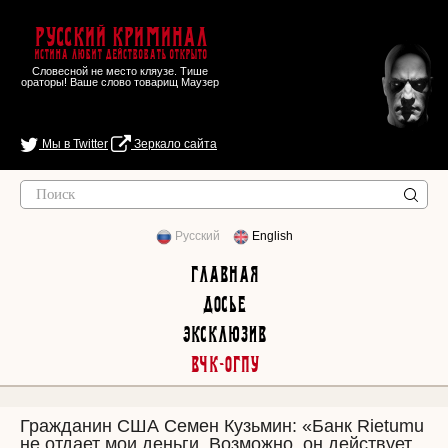
Русский Криминал
Истина любит действовать открыто
Словесной не место кляузе. Тише
ораторы! Ваше слово товарищ Маузер
Мы в Twitter
Зеркало сайта
Русский
English
Главная
Досье
Эксклюзив
ВЧК-ОГПУ
Гражданин США Семен Кузьмин: «Банк Rietumu
не отдает мои деньги. Возможно, он действует