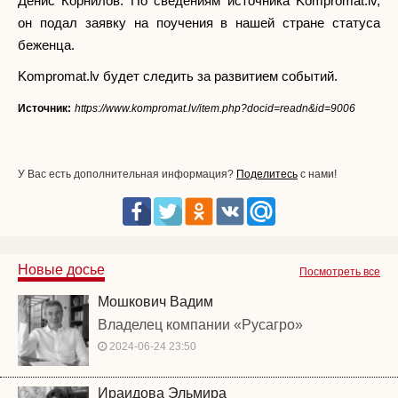
Денис Корнилов. По сведениям источника Kompromat.lv,
он подал заявку на поучения в нашей стране статуса
беженца.
Kompromat.lv будет следить за развитием событий.
Источник:
https://www.kompromat.lv/item.php?docid=readn&id=9006
У Вас есть дополнительная информация?
Поделитесь
с нами!
Новые досье
Посмотреть все
Мошкович Вадим
Владелец компании «Русагро»
2024-06-24 23:50
Ираидова Эльмира