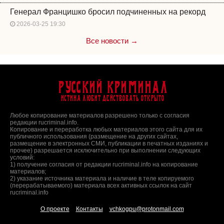
Генерал Францишко бросил подчиненных на рекорд
2026-03-25 19:30
Все новости →
Русский Криминал
Истина любит действовать открыто
Любое копирование материалов разрешено только с согласия
редакции rucriminal.info.
Копирование и переработка любых материалов этого сайта для их
публичного использования (размещение на других сайтах,
размещение в электронных СМИ, публикации в печатных изданиях и
прочее) разрешается исключительно при выполнении следующих
условий:
1) получение согласия от редакции rucriminal.info на копирование
материалов;
2) указание источника материала и наличие в теле копируемого
(перерабатываемого) материала всех активных ссылок на сайт
rucriminal.info
О проекте
Контакты
vchkogpu@protonmail.com