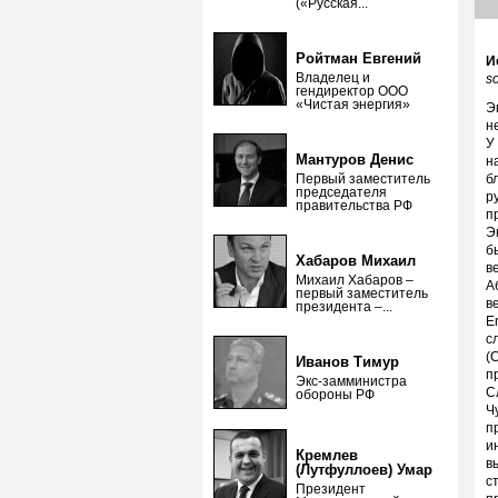
(«Русская...
Ройтман Евгений
И
Владелец и
s
гендиректор ООО
«Чистая энергия»
Э
н
У
Мантуров Денис
н
Первый заместитель
б
председателя
р
правительства РФ
п
Э
б
Хабаров Михаил
в
Михаил Хабаров –
А
первый заместитель
в
президента –...
E
с
(
Иванов Тимур
п
Экс-замминистра
С
обороны РФ
Ч
п
и
Кремлев
в
(Лутфуллоев) Умар
с
Президент