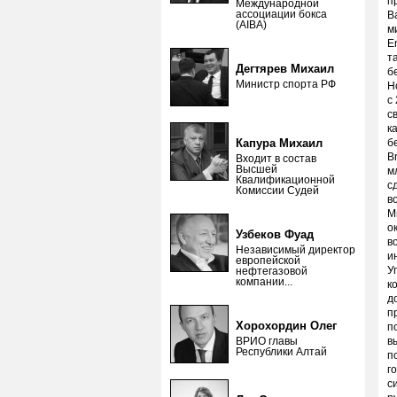
п
Международной
ассоциации бокса
B
(AIBA)
м
E
т
Дегтярев Михаил
б
Министр спорта РФ
Н
с
с
к
Капура Михаил
б
B
Входит в состав
Высшей
м
Квалификационной
с
Комиссии Судей
в
М
о
Узбеков Фуад
в
Независимый директор
и
европейской
У
нефтегазовой
компании...
к
д
п
Хорохордин Олег
п
ВРИО главы
в
Республики Алтай
п
г
с