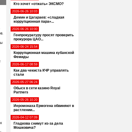
Кто хочет «отжать» ЭКСМО?
2026-06-26 10:03
Демин и Цагараев: «сладкая
коррупционная пара»...
о
2026-06-26 10:00
в.
Генпрокуратуру просят проверить
прокурора ЦАО...
сы
2026-06-24 15:54
Коррупционная машина кубанской
Фемиды
т
2026-06-17 08:59
Как два чекиста КЧР управлять
стали
2026-05-27 06:24
Обыск в сети казино Royal
Partners
2026-05-26 10:20
Иеромонаха Ермогена обвиняют в
растлении...
2026-04-12 07:09
к
Гладкова снимут из-за дела
Мошковича?