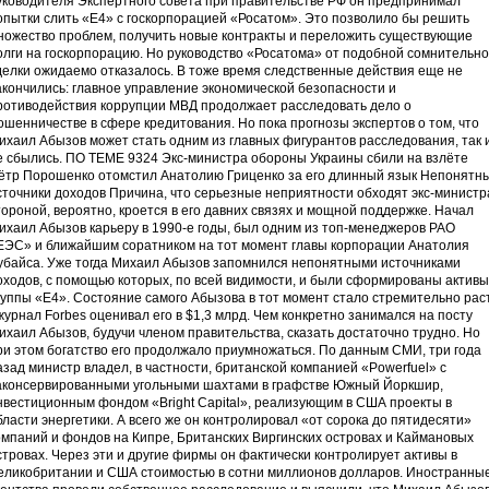
уководителя Экспертного совета при правительстве РФ он предпринимал
опытки слить «Е4» с госкорпорацией «Росатом». Это позволило бы решить
ножество проблем, получить новые контракты и переложить существующие
олги на госкорпорацию. Но руководство «Росатома» от подобной сомнительн
делки ожидаемо отказалось. В тоже время следственные действия еще не
акончились: главное управление экономической безопасности и
ротиводействия коррупции МВД продолжает расследовать дело о
ошенничестве в сфере кредитования. Но пока прогнозы экспертов о том, что
ихаил Абызов может стать одним из главных фигурантов расследования, так 
е сбылись. ПО ТЕМЕ 9324 Экс-министра обороны Украины сбили на взлёте
ётр Порошенко отомстил Анатолию Гриценко за его длинный язык Непонятн
сточники доходов Причина, что серьезные неприятности обходят экс-министр
тороной, вероятно, кроется в его давних связях и мощной поддержке. Начал
ихаил Абызов карьеру в 1990-е годы, был одним из топ-менеджеров РАО
ЕЭС» и ближайшим соратником на тот момент главы корпорации Анатолия
убайса. Уже тогда Михаил Абызов запомнился непонятными источниками
оходов, с помощью которых, по всей видимости, и были сформированы активы
руппы «Е4». Состояние самого Абызова в тот момент стало стремительно рас
 журнал Forbes оценивал его в $1,3 млрд. Чем конкретно занимался на посту
ихаил Абызов, будучи членом правительства, сказать достаточно трудно. Но
ри этом богатство его продолжало приумножаться. По данным СМИ, три года
азад министр владел, в частности, британской компанией «Powerfuel» с
аконсервированными угольными шахтами в графстве Южный Йоркшир,
нвестиционным фондом «Bright Capital», реализующим в США проекты в
бласти энергетики. А всего же он контролировал «от сорока до пятидесяти»
омпаний и фондов на Кипре, Британских Виргинских островах и Каймановых
стровах. Через эти и другие фирмы он фактически контролирует активы в
еликобритании и США стоимостью в сотни миллионов долларов. Иностранны