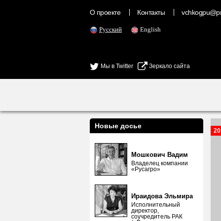
О проекте
Контакты
vchkogpu@pr
Русский
English
Мы в Twitter
Зеркало сайта
Новые досье
20
Мошкович Вадим
Владелец компании
«Русагро»
Ираидова Эльмира
Исполнительный
директор,
соучредитель РАК