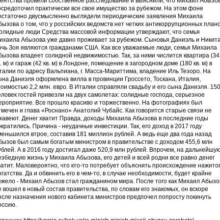
гентства провели собственное расследование и выяснили, что Михаил Абызо
осредоточил практически все свое имущество за рубежом. На этом фоне
остаточно двусмысленно выглядели периодические заявления Михаила
бызова о том, что у российских ведомств нет четких антикоррупционных плано
олидные люди Средства массовой информации утверждают, что семья
ихаила Абызова уже давно проживает за рубежом. Сыновья Даниэль и Никита
очь Зоя являются гражданами США. Как все уважаемые люди, семья Михаила
бызова владеет солидной недвижимостью. Так, за ними числится квартира (34
в. м) и гараж (42 кв. м) в Лондоне, помещение в загородном доме (180 кв. м) в
талии по адресу Вальпиана, г. Масса-Мариттима, владение Иль Тезоро. На
ына Даниэля оформлена вилла в провинции Гроссето, Тоскана, Италия,
тоимостью 2,2 млн. евро. В Италии справляли свадьбу и его сына Даниэля. 15
еловек гостей привезли на двух самолетах: солидные господа, серьезное
ероприятие. Все прошло красиво и торжественно. На фотографиях был
тмечен и глава «Роснано» Анатолий Чубайс. Как говорится старые связи не
жавеют. Денег хватит Правда, доходы Михаила Абызова в последние годы
ократились. Причина - неудачные инвестиции. Так, его доход в 2017 году
меньшился втрое, составив 181 миллион рублей. А ведь еще два года назад
бызов был самым богатым министром в правительстве с доходом 455,6 млн
ублей. А в 2016 году достигал даже 520,9 млн рублей. Впрочем, на дальнейшу
езбедную жизнь у Михаила Абызова, его детей и всей родни все равно денег
ватит. Маловероятно, что кто-то потребует объяснить происхождение нажито
огатства. Да и обвинить его в чем-то, в случае необходимости, будет крайне
яжело - Михаил Абызов стал гражданином мира. После того как Михаил Абызо
е вошел в новый состав правительства, по словам его знакомых, он вскоре
осле назначения нового кабинета министров предпочел попросту покинуть
оссию.