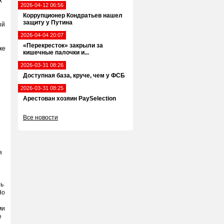
х
2026-04-12 06:56
Коррупционер Кондратьев нашел
защиту у Путина
ый
2026-04-04 20:07
«Перекресток» закрыли за
ке
кишечные палочки и...
2026-03-31 08:26
Доступная база, круче, чем у ФСБ
2026-03-31 08:25
Арестован хозяин PaySelection
Все новости
я
ть
Но
ми
е