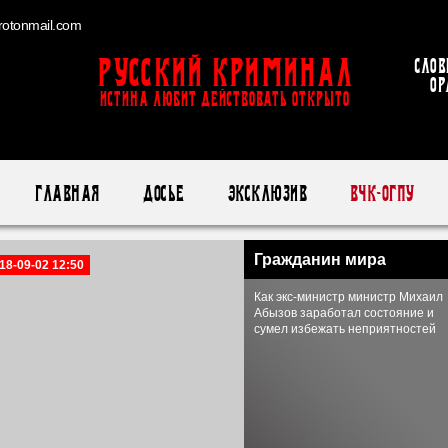
otonmail.com
Русский Криминал
Слов
ор
ИСТИНА ЛЮБИТ ДЕЙСТВОВАТЬ ОТКРЫТО
Главная
Досье
Эксклюзив
ВЧК-ОГПУ
Гражданин мира
18-09-02 12:50
Как экс-министр министр Михаил
Абызов заработал состояние и
сумел избежать неприятностей