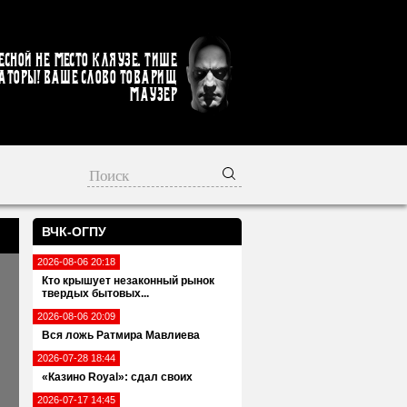
есной не место кляузе. Тише
аторы! Ваше слово товарищ
Маузер
ВЧК-ОГПУ
2026-08-06 20:18
Кто крышует незаконный рынок
твердых бытовых...
2026-08-06 20:09
Вся ложь Ратмира Мавлиева
2026-07-28 18:44
«Казино Royal»: сдал своих
2026-07-17 14:45