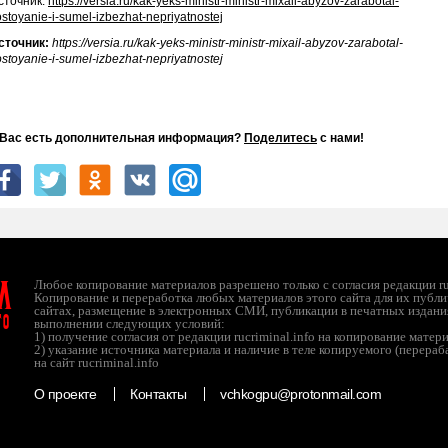
сточник:
https://versia.ru/kak-yeks-ministr-ministr-mixail-abyzov-zarabotal-
ostoyanie-i-sumel-izbezhat-nepriyatnostej
сточник:
https://versia.ru/kak-yeks-ministr-ministr-mixail-abyzov-zarabotal-
ostoyanie-i-sumel-izbezhat-nepriyatnostej
 Вас есть дополнительная информация?
Поделитесь
с нами!
л
Любое копирование материалов разрешено только с согласия редакции ruc
Копирование и переработка любых материалов этого сайта для их публи
сайтах, размещение в электронных СМИ, публикации в печатных издани
ТО
выполнении следующих условий:
1) получение согласия от редакции rucriminal.info на копирование матер
2) указание источника материала и наличие в теле копируемого (перера
на сайт rucriminal.info
О проекте
Контакты
vchkogpu@protonmail.com