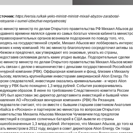
сточник:
https://versia.ru/kak-yeks-ministr-ministr-mixail-abyzov-zarabotal-
ostoyanie-i-sumel-izbezhat-nepriyatnostej
кс-министр министр по делам Открытого правительства РФ Михаил Абызов д
едавнего времени являлся одним из самых богатых членов кабинета министро
 правоохранительных органов возникали подозрения по поводу того, что,
аходясь на государственной службе, Михаил Абызов мог лоббировать интере
лизких к нему компаний. Но экс-министр благополучно сосредоточил активы за
убежом и предпочел, как утверждают его знакомые, уехать из страны,
редоставив силовикам делать какие угодно выводы. Подозрительные сделки
кс-министр министр по делам Открытого правительства Михаил Абызов може
ыть связан с делом о мошенничестве с деньгами государственной Российской
енчурной компании (РВК). Оффшорная компания и фонд, близкие к Михаилу
бызову, являлись крупнейшими инвесторами американской Alion Energy. По
ерсии следователей, инвестиции оказались криминальными - и через Alion
nergy у РВК было похищено 1,3 млрд рублей. События разворачивались
ледующим образом. В июне по требованию Следственного комитета России
СКР) был арестован экс-директор департамента инвестиций и бывший член
равления АО «Российская венчурная компания» (РВК) Ян Рязанцев.
ледователи считают, что он вместе с бывшим старшим советником Анатолия
убайса в «Роснано» и партнером экс-министра по вопросам Открытого
равительства Михаила Абызова Михаилом Чучкевичем под предлогом
нвестиций в создание солнечных батарей в США вывели из страны
ышеобозначенные 1,3 млрд рублей. Интересно, что Михаил Абызов, до того ка
тать министром в 2012 году, входил в совет директоров Alion Energy. Он тогда