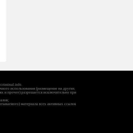
riminal.info.
чного использования (размещение на других
ях и прочее) разрешается исключительно при
иалов;
батываемого) материала всех активных ссылок