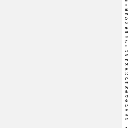
а
с
д
А
С
М
д
А
к
И
с
с
ч
м
о
р
с
у
А
р
б
х
б
т
н
п
Р