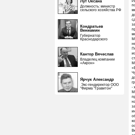
р
Лут Оксана
п
Должность: министр
сельского хозяйства РФ
м
д
с
з
Кондратьев
п
Вениамин
м
Губернатор
М
Краснодарского
н
П
и
Кантор Вячеслав
с
Владелец компании
«Акрон»
М
«
Ч
д
Ярчук Александр
г
Экс-гендиректор ООО
-
"Фирма "Гравитон"
М
п
н
з
и
о
к
о
В