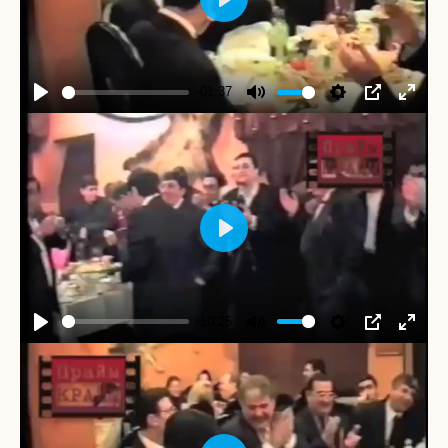
Play
-01:37
Play
Mute
Settings
PIP
Enter
fullscr
Play
-10:25
Play
Mute
Settings
PIP
Enter
fullscr