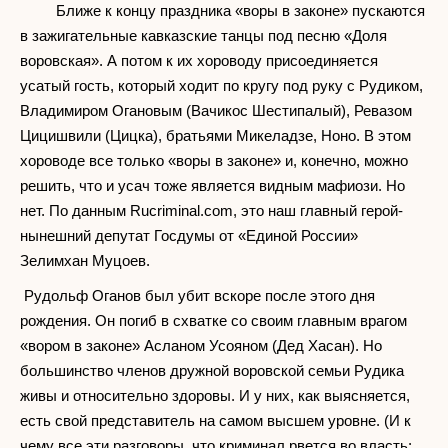
Ближе к концу праздника «воры в законе» пускаются
в зажигательные кавказские танцы под песню «Доля
воровская». А потом к их хороводу присоединяется
усатый гость, который ходит по кругу под руку с Рудиком,
Владимиром Огановым (Вачикос Шестипалый), Ревазом
Цицишвили (Цицка), братьями Микеладзе, Ноно. В этом
хороводе все только «воры в законе» и, конечно, можно
решить, что и усач тоже является видным мафиози. Но
нет. По данным Rucriminal.com, это наш главный герой-
нынешний депутат Госдумы от «Единой России»
Зелимхан Муцоев.
Рудольф Оганов был убит вскоре после этого дня
рождения. Он погиб в схватке со своим главным врагом
«вором в законе» Асланом Усояном (Дед Хасан). Но
большинство членов дружной воровской семьи Рудика
живы и относительно здоровы. И у них, как выясняется,
есть свой представитель на самом высшем уровне. (И к
чему все эти разговоры, что криминал рвется во власть: