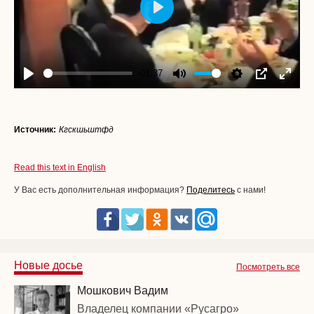
Play
-01:37
Play
Mute
Settings
PIP
Enter
fullscr
Источник:
Кгскшьштфд
Read this text in English
У Вас есть дополнительная информация?
Поделитесь
с нами!
Новые досье
Посмотреть все
Мошкович Вадим
Владелец компании «Русагро»