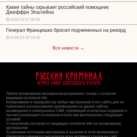
Какие тайны скрывает российский помощник
Джеффри Эпштейна
2026-03-27 00:30
Генерал Францишко бросил подчиненных на рекорд
2026-03-25 19:30
Все новости →
Русский Криминал
Истина любит действовать открыто
Любое копирование материалов разрешено только с согласия
редакции rucriminal.info.
Копирование и переработка любых материалов этого сайта для их
публичного использования (размещение на других сайтах,
размещение в электронных СМИ, публикации в печатных изданиях и
прочее) разрешается исключительно при выполнении следующих
условий:
1) получение согласия от редакции rucriminal.info на копирование
материалов;
2) указание источника материала и наличие в теле копируемого
(перерабатываемого) материала всех активных ссылок на сайт