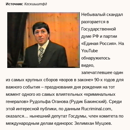
Источник:
Кгскшьштфд
Небывалый скандал
разгорается в
Государственной
думе РФ и партии
«Единая Россия». На
YouTube
обнаружилось
видео,
запечатлевшее один
из самых крупных сборов «воров в законе» 90-х годов для
важного события – празднования дня рождения на тот
момент одного из самых влиятельных «криминальных
генералов» Рудольфа Оганова (Рудик Бакинский). Среди
этой интересной публики, по данным Rucriminal.com,
оказался… нынешний депутат Госдумы, член комитета по
международным делам единорос Зелимхан Муцоев.