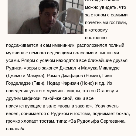
можно увидеть, что
за столом с самыми
почетными гостями,
к которому
постоянно
подсаживается и сам именинник, расположился полный
мужчина с немного седеющими волосами и пышными
усами. Рядом с усачом находятся все ближайшие друзья
Рудика- «воры в законе» Джемал и Мамука Микладзе
(Джемо и Мамука), Роман Джафаров (Ромик), Гиви
Горделадзе (Гиви), Нодар Фаризян (Ноно) и т.д. Из
поведения усатого мужчины видны, что он Оганову и
другим мафиози, такой-же свой, как и все
присутствующие в зале «воры в законе». Усач очень
весел, обнимается с Рудиком и гостями, поднимает бокал,
громко хлопает тостам, типа: «За Рудольфа Сергеевича,
пахана!».