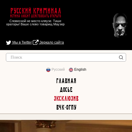
Русский Криминал
Истина любит действовать открыто
Словесной не место кляузе. Тише
ораторы! Ваше слово товарищ Маузер
Мы в Twitter
Зеркало сайта
Русский
English
Главная
Досье
Эксклюзив
ВЧК-ОГПУ